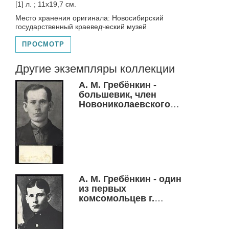
[1] л. ; 11х19,7 см.
Место хранения оригинала: Новосибирский
государственный краеведческий музей
ПРОСМОТР
Другие экземпляры коллекции
А. М. Гребёнкин -
большевик, член
Новониколаевского
Совета профсоюзов,
один из организаторов
комсомола г.
Новониколаевска
А. М. Гребёнкин - один
из первых
комсомольцев г.
Новониколаевска