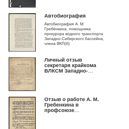
Автобиография
Автобиография А. М.
Гребёнкина, помощника
прокурора водного транспорта
Западно-Сибирского бассейна,
члена ВКП(б)
Личный отзыв
секретаря крайкома
ВЛКСМ Западно-
Сибирского края В.
Симакина о А. М.
Гребёнкине
Отзыв о работе А. М.
Гребенкина в
профсоюзе
кинематографистов с
1917 по 1928 гг.