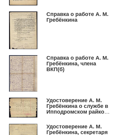
Справка о работе А. М.
Гребёнкина
Справка о работе А. М.
Гребёнкина, члена
ВКП(б)
Удостоверение А. М.
Гребёнкина о службе в
Ипподромском райкоме
в качестве
ответственного
Удостоверение А. М.
секретаря
Гребёнкина, секретаря