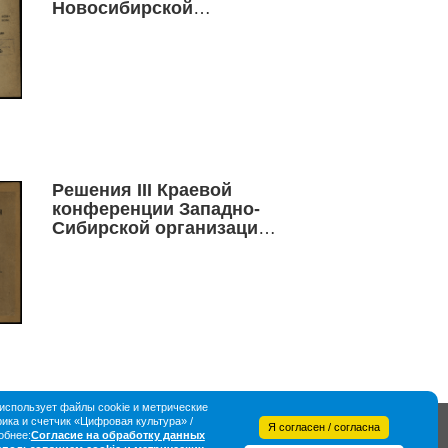
Новосибирской
конференции ВЛКСМ о
работе горкома
комсомола, принятая по
докладу товарища
Пантюхова 1 апреля 1937
года
Решения III Краевой
конференции Западно-
Сибирской организации
ВЛКСМ
спользует файлы cookie и метрические
ка и счетчик «Цифровая культура» /
Я согласен / согласна
обнее:
Согласие на обработку данных