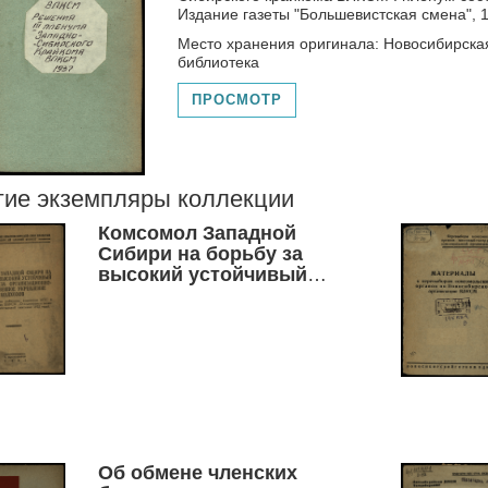
Издание газеты "Большевистская смена", 1
Место хранения оригинала: Новосибирска
библиотека
ПРОСМОТР
гие экземпляры коллекции
Комсомол Западной
Сибири на борьбу за
высокий устойчивый
урожай, за
организационно-
хозяйственное
укрепление колхозов
Об обмене членских