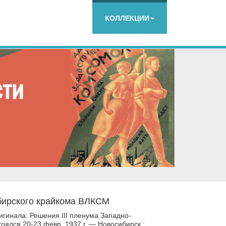
КОЛЛЕКЦИИ
бирского крайкома ВЛКСМ
игинала: Решения III пленума Западно-
оялся 20-23 февр. 1937 г. — Новосибирск :