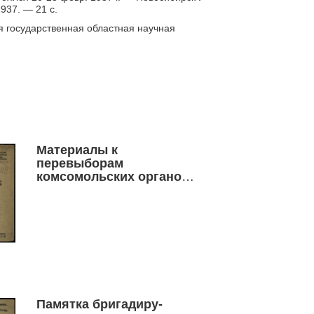
937. — 21 с.
я государственная областная научная
Материалы к
перевыборам
комсомольских органов
по Новосибирской
организации ВЛКСМ
Памятка бригадиру-