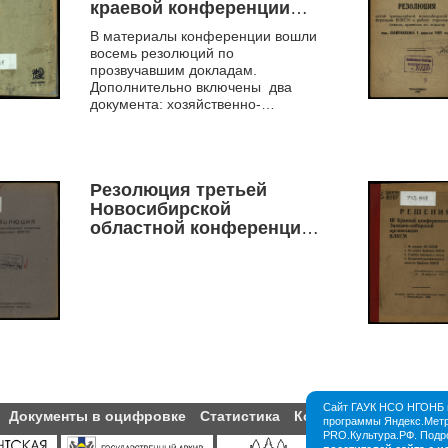
краевой конференции
ВЛКСМ Западной Сибири
В материалы конференции вошли
восемь резолюций по
прозвучавшим докладам.
Дополнительно включены два
документа: хозяйственно-
политический договор Западно-
Сибирской организации ВЛКСМ с
Западн...
Резолюция третьей
Новосибирской
областной конференции
ВЛКСМ
Сайт ГАУК НСО НГОНБ и
Документы в оцифровке
Статистика
Контакты
Партнёры
программы Яндекс.Метри
PRO.Культура.РФ. Подр