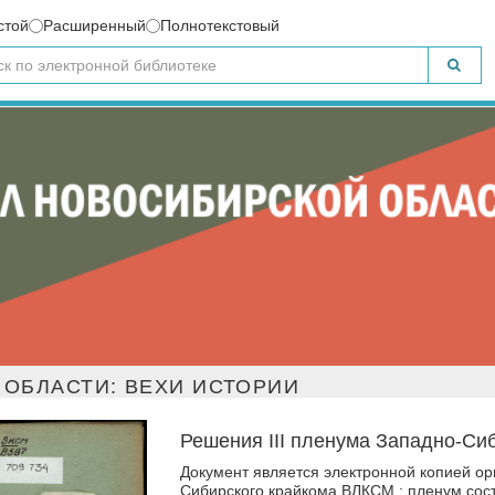
стой
Расширенный
Полнотекстовый
ОБЛАСТИ: ВЕХИ ИСТОРИИ
Решения III пленума Западно-Си
Документ является электронной копией ор
Сибирского крайкома ВЛКСМ : пленум сост