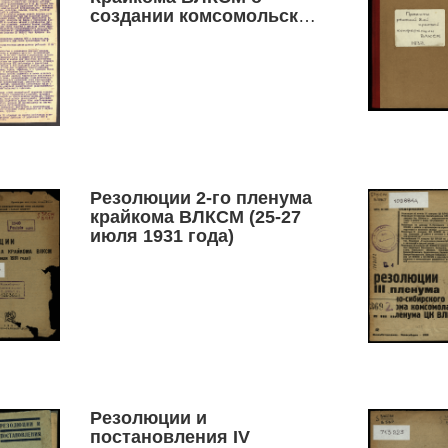
создании комсомольских
комитетов при МТС, в
колхозах и совхозах
Резолюции 2-го пленума
крайкома ВЛКСМ (25-27
июля 1931 года)
Резолюции и
постановления IV