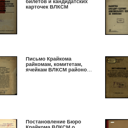
билетов и кандидатских
карточек ВЛКСМ
Письмо Крайкома
райкомам, комитетам,
ячейкам ВЛКСМ районов
технических культур. О
работе комсомольских
ячеек в развитии
технических культур и
поднятии урожайности
льна и конопли
Постановление Бюро
Крайкома ВЛКСМ о