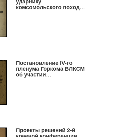
ударнику
комсомольского похода
за финплан
Постановление IV-го
пленума Горкома ВЛКСМ
об участии
комсомольских
организаций города в
подготовке и проведении
выборов в местные
Советы депутатов
трудящихся
Проекты решений 2-й
краевой конференции