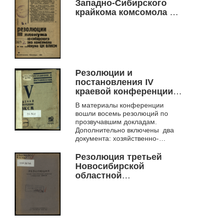
Западно-Сибирского
крайкома комсомола и
III пленума ЦК ВЛКСМ
Резолюции и
постановления IV
краевой конференции
ВЛКСМ Западной
В материалы конференции
Сибири
вошли восемь резолюций по
прозвучавшим докладам.
Дополнительно включены два
документа: хозяйственно-
политический договор Западно-
Сибирской организации ВЛКСМ
Резолюция третьей
с Западн...
Новосибирской
областной
конференции ВЛКСМ