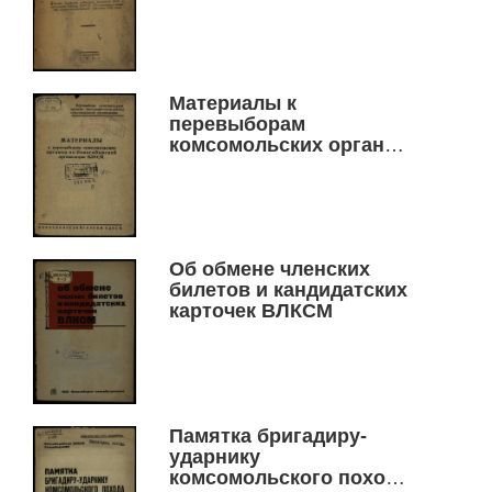
урожай, за
организационно-
хозяйственное
укрепление колхозов
Материалы к
перевыборам
комсомольских органов
по Новосибирской
организации ВЛКСМ
Об обмене членских
билетов и кандидатских
карточек ВЛКСМ
Памятка бригадиру-
ударнику
комсомольского похода