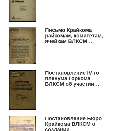
за финплан
Письмо Крайкома
райкомам, комитетам,
ячейкам ВЛКСМ
районов технических
культур. О работе
комсомольских ячеек в
развитии технических
культур и поднятии
Постановление IV-го
урожайности льна и
пленума Горкома
конопли
ВЛКСМ об участии
комсомольских
организаций города в
подготовке и
проведении выборов в
местные Советы
депутатов трудящихся
Постановление Бюро
Крайкома ВЛКСМ о
создании