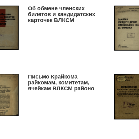
Об обмене членских
билетов и кандидатских
карточек ВЛКСМ
Письмо Крайкома
райкомам, комитетам,
ячейкам ВЛКСМ районов
технических культур. О
работе комсомольских
ячеек в развитии
технических культур и
поднятии урожайности
льна и конопли