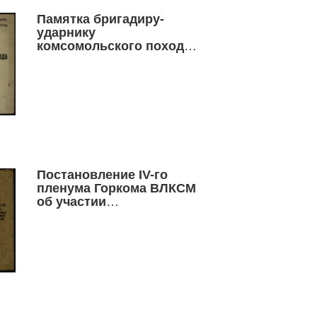
Памятка бригадиру-
ударнику
комсомольского похода
за финплан
Постановление IV-го
пленума Горкома ВЛКСМ
об участии
комсомольских
организаций города в
подготовке и проведении
выборов в местные
Советы депутатов
трудящихся