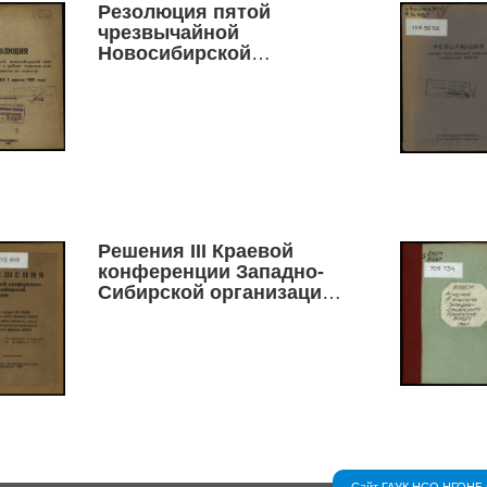
Резолюция пятой
чрезвычайной
Новосибирской
конференции ВЛКСМ о
работе горкома
комсомола, принятая по
докладу товарища
Пантюхова 1 апреля 1937
года
Решения III Краевой
конференции Западно-
Сибирской организации
ВЛКСМ