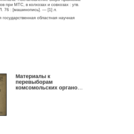
 при МТС, в колхозах и совхозах : утв.
Л. 76 : [машинопись]. — [1] л.
я государственная областная научная
Материалы к
перевыборам
комсомольских органов
по Новосибирской
организации ВЛКСМ