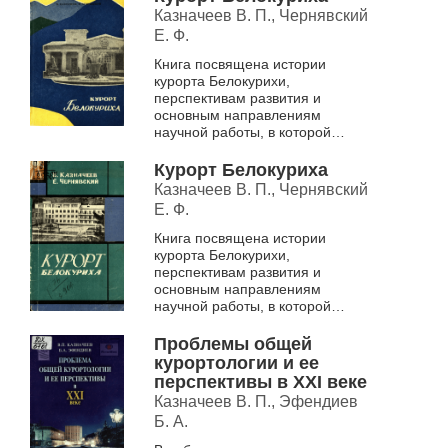
внимание уделяется хар...
Казначеев В. П., Чернявский
Е. Ф.
Книга посвящена истории
курорта Белокурихи,
перспективам развития и
основным направлениям
научной работы, в которой
участвуют врачи курорта.
Большое внимание уделяется
Курорт Белокуриха
характеристике радиоактивных
Казначеев В. П., Чернявский
леч...
Е. Ф.
Книга посвящена истории
курорта Белокурихи,
перспективам развития и
основным направлениям
научной работы, в которой
участвуют врачи курорта.
Большое внимание уделяется
Проблемы общей
характеристике радиоактивных
курортологии и ее
леч...
перспективы в XXI веке
Казначеев В. П., Эфендиев
Б. А.