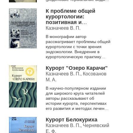
«Озеро Карачи» (рапо-
грязелечение). Клинический
К проблеме общей
мате...
курортологии:
позитивная и
негативная
Казначеев В. П.
эндоэкология
В монографии автор
рассматривает проблемы общей
курортологии с точки зрения
эндоэкологии. Внедрение в
курортологическую практику
новых медицинских технологий
как по оценке состояния
Курорт "Озеро Карачи"
здоровья, так и по...
Казначеев В. П., Косованов
М. А.
В научно-популярном издании
для широкого круга читателей
авторы рассказывают об
истории курорта, перспективах
его развития и методах лечения
в здравнице.
Курорт Белокуриха
Казначеев В. П., Чернявский
Е. Ф.