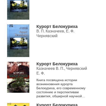
Курорт Белокуриха
В. П. Казначеев, Е. Ф.
Чернявский
Курорт Белокуриха
Казначеев В. П., Чернявский
Е. Ф.
Книга посвящена истории
возникновения курорта
Белокуриха, его современному
состоянию и перспективам
развития, обширной научной
работе, в которой участвуют
врачи курорта. Большое
Курорт Белокуриха