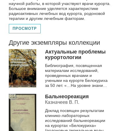
научной работы, в которой участвуют врачи курорта.
Большое внимание уделяется характеристике
радиоактивных лечебных вод курорта, родоновой
терапии и другим лечебным факторам.
ПРОСМОТР
Другие экземпляры коллекции
Актуальные проблемы
курортологии
Библиография, посвященная
материалам исследований,
проведенных врачами и
учеными на курорте Белокуриха
за 50 лет. «…На уровне знаний и
новых открытий в биологии и
медицине XXI века курорт
Бальнеореакция
«Белокуриха»...
Казначеев В. П.
Доклад посвящен результатам
клинико-лабораторных
исследований бальнеореакции
на курортах «Белокуриха»
(родоновые термальные воды) и