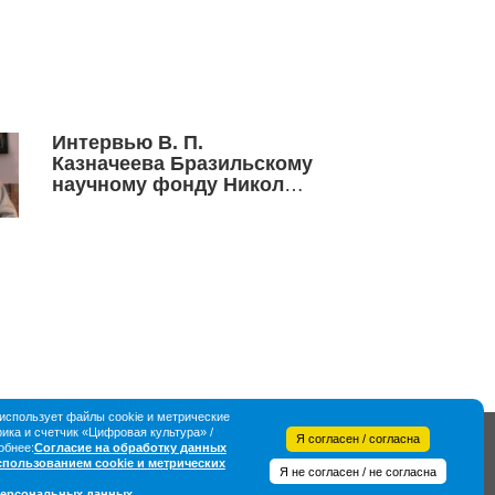
Интервью В. П.
Казначеева Бразильскому
научному фонду Николы
Тесла. Часть 4
спользует файлы cookie и метрические
ка и счетчик «Цифровая культура» /
Я согласен / согласна
обнее:
Согласие на обработку данных
использованием cookie и метрических
Я не согласен / не согласна
персональных данных
.