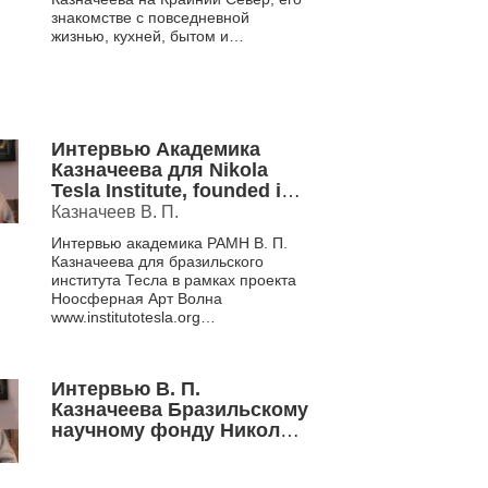
знакомстве с повседневной
жизнью, кухней, бытом и
традиционной культурой якутов.
Видео снято в в 1970-1980 года...
Интервью Академика
Казначеева для Nikola
Tesla Institute, founded in
Brasilia от 8 июня 2013
Казначеев В. П.
Интервью академика РАМН В. П.
Казначеева для бразильского
института Тесла в рамках проекта
Ноосферная Арт Волна
www.institutotesla.org
www.cosmohealer.com
Интервью В. П.
Казначеева Бразильскому
научному фонду Николы
Тесла. Часть 2