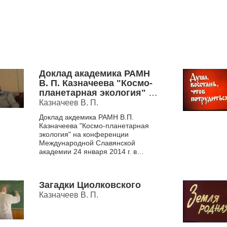
Доклад академика РАМН
В. П. Казначеева "Космо-
планетарная экология" на
конференции
Казначеев В. П.
Международной
Доклад акдемика РАМН В.П.
Славянской академии, 24
Казначеева "Космо-планетарная
января 2014 г. в
экология" на конференции
Новосибирске
Международной Славянской
академии 24 января 2014 г. в
Новосибирске
Загадки Циолковского
Казначеев В. П.