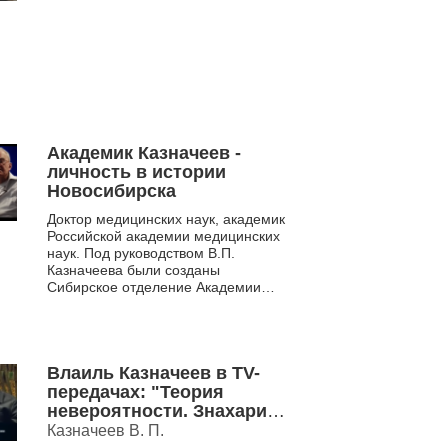
Академик Казначеев -
личность в истории
Новосибирска
Доктор медицинских наук, академик
Российской академии медицинских
наук. Под руководством В.П.
Казначеева были созданы
Сибирское отделение Академии
медицинских наук и Институт
клинической и эксперимент...
Влаиль Казначеев в ТV-
передачах: "Теория
невероятности. Знахари",
"Зеркала. Прорыв в
Казначеев В. П.