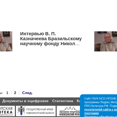
Интервью В. П.
Казначеева Бразильскому
научному фонду Николы
Тесла. Часть 3
ы:
1
2
След.
Сайт ГАУК НСО НГОНБ и
Документы в оцифровке
Статистика
Контакты
Партнёры
программы Яндекс.Метри
PRO.Культура.РФ. Подр
посетителей сайта с 
программ
Политика обработки 