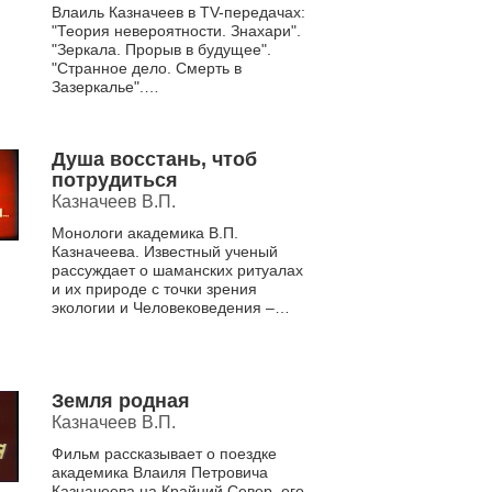
будущее", "Странное
Влаиль Казначеев в ТV-передачах:
дело. Смерть в
"Теория невероятности. Знахари".
Зазеркалье", "Секретные
"Зеркала. Прорыв в будущее".
файлы. НЛО. Пришельцы
"Странное дело. Смерть в
из будущего"
Зазеркалье".
"Секретные файлы.НЛО.
Пришельцы ...
Душа восстань, чтоб
потрудиться
Казначеев В.П.
Монологи академика В.П.
Казначеева. Известный ученый
рассуждает о шаманских ритуалах
и их природе с точки зрения
экологии и Человековедения –
нового направления в науке,
основы которого были заложены ...
Земля родная
Казначеев В.П.
Фильм рассказывает о поездке
академика Влаиля Петровича
Казначеева на Крайний Север, его