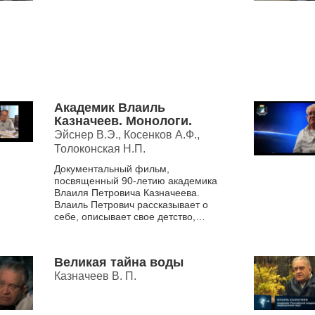
Академик Влаиль
Казначеев. Монологи.
Эйснер В.Э., Косенков А.Ф.,
Толоконская Н.П.
Документальный фильм,
посвященный 90-летию академика
Влаиля Петровича Казначеева.
Влаиль Петрович рассказывает о
себе, описывает свое детство,
школьные годы, участие в Великой
Отечественной войне.&nbs...
Великая тайна воды
Казначеев В. П.