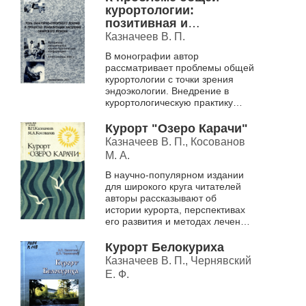
мате...
курортологии:
позитивная и
негативная
Казначеев В. П.
эндоэкология
В монографии автор
рассматривает проблемы общей
курортологии с точки зрения
эндоэкологии. Внедрение в
курортологическую практику
новых медицинских технологий
как по оценке состояния
Курорт "Озеро Карачи"
здоровья, так и по...
Казначеев В. П., Косованов
М. А.
В научно-популярном издании
для широкого круга читателей
авторы рассказывают об
истории курорта, перспективах
его развития и методах лечения
в здравнице.
Курорт Белокуриха
Казначеев В. П., Чернявский
Е. Ф.