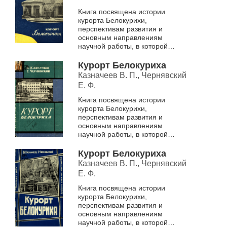
Книга посвящена истории
курорта Белокурихи,
перспективам развития и
основным направлениям
научной работы, в которой
участвуют врачи курорта.
Большое внимание уделяется
Курорт Белокуриха
характеристике радиоактивных
Казначеев В. П., Чернявский
леч...
Е. Ф.
Книга посвящена истории
курорта Белокурихи,
перспективам развития и
основным направлениям
научной работы, в которой
участвуют врачи курорта.
Большое внимание уделяется
Курорт Белокуриха
характеристике радиоактивных
Казначеев В. П., Чернявский
леч...
Е. Ф.
Книга посвящена истории
курорта Белокурихи,
перспективам развития и
основным направлениям
научной работы, в которой