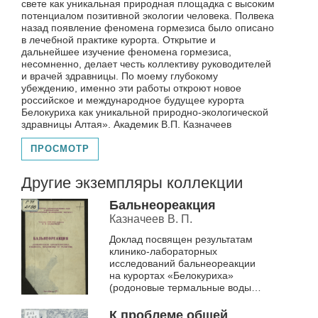
свете как уникальная природная площадка с высоким
потенциалом позитивной экологии человека. Полвека
назад появление феномена гормезиса было описано
в лечебной практике курорта. Открытие и
дальнейшее изучение феномена гормезиса,
несомненно, делает честь коллективу руководителей
и врачей здравницы. По моему глубокому
убеждению, именно эти работы откроют новое
российское и международное будущее курорта
Белокуриха как уникальной природно-экологической
здравницы Алтая». Академик В.П. Казначеев
ПРОСМОТР
Другие экземпляры коллекции
Бальнеореакция
Казначеев В. П.
Доклад посвящен результатам
клинико-лабораторных
исследований бальнеореакции
на курортах «Белокуриха»
(родоновые термальные воды) и
«Озеро Карачи» (рапо-
грязелечение). Клинический
К проблеме общей