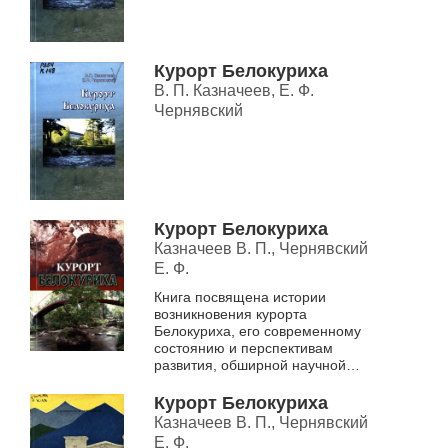
Курорт Белокуриха
В. П. Казначеев, Е. Ф.
Чернявский
Курорт Белокуриха
Казначеев В. П., Чернявский
Е. Ф.
Книга посвящена истории
возникновения курорта
Белокуриха, его современному
состоянию и перспективам
развития, обширной научной
работе, в которой участвуют
врачи курорта. Большое
Курорт Белокуриха
внимание уделяется хар...
Казначеев В. П., Чернявский
Е. Ф.