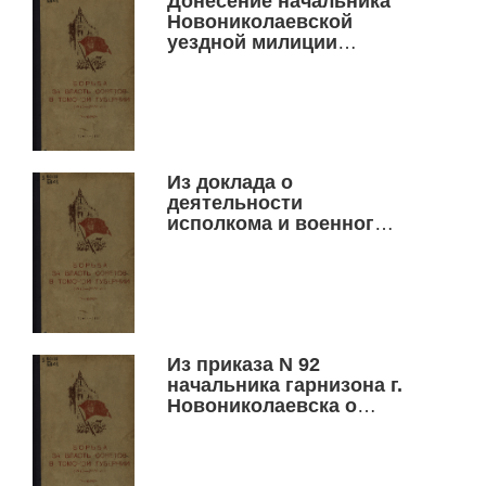
Донесение начальника
Новониколаевской
уездной милиции
управляющему уездом
о зверских расправах
белогвардейских
отрядов с крестьянами.
26 августа 1919
Из доклада о
деятельности
исполкома и военного
отдела Совета рабочих,
крестьянских и
солдатских депутатов.
7 марта 1918 г.
Из приказа N 92
начальника гарнизона г.
Новониколаевска о
введении карательных
мер для подавления
выступлений,