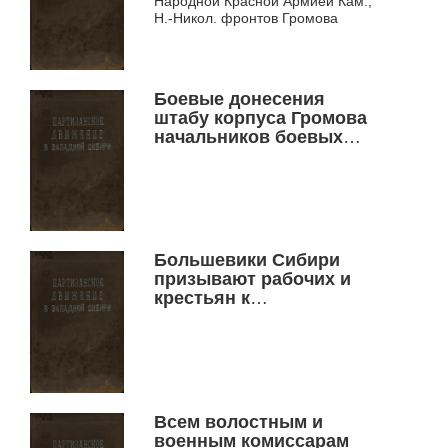
Народной Красной Армией Кам.,
Н.-Никол. фронтов Громова
Боевые донесения
штабу корпуса Громова
начальников боевых
участков и командиров
полков
Большевики Сибири
призывают рабочих и
крестьян к
вооруженной борьбе с
контрреволюцией за
восстановление власти
советов
Всем волостным и
военным комиссарам