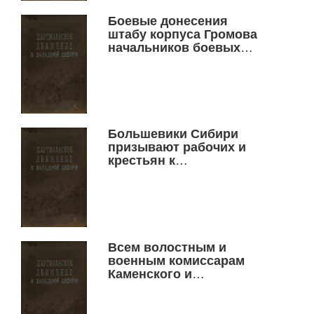
Боевые донесения
штабу корпуса Громова
начальников боевых
участков и командиров
полков
Большевики Сибири
призывают рабочих и
крестьян к
вооруженной борьбе с
контрреволюцией за
восстановление власти
советов
Всем волостным и
военным комиссарам
Каменского и
Новониколаевского
уездов