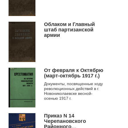
главнокомандующему
Мамонтову, начальнику
гарнизона города
Славгорода тов.
Облаком и Главный
Толстых
штаб партизанской
армии
От февраля к Октябрю
(март-октябрь 1917 г.)
Документы, посвященные ходу
революционных действий в г.
Новониколаевске весной-
осенью 1917 г.
Приказ N 14
Черепановского
Районного