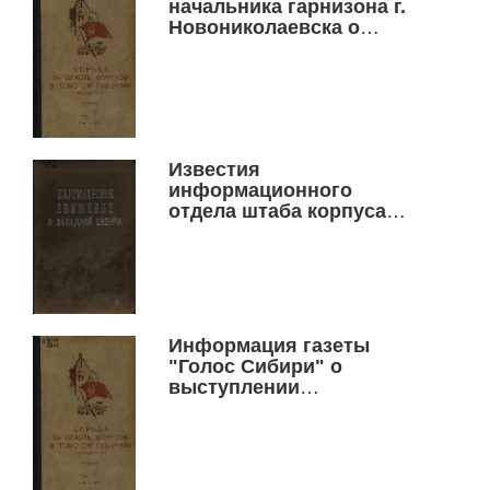
начальника гарнизона г.
Новониколаевска о
введении карательных
мер для подавления
выступлений,
направленных против
белогвардейского
правительства. 12
Известия
ноября 1918
информационного
отдела штаба корпуса
крестьянской Красной
Армии, 30 ноября 1919
года N 6
Информация газеты
"Голос Сибири" о
выступлении
представителей Совета
солдатских депутатов
Томского гарнизона и
Томского комитета