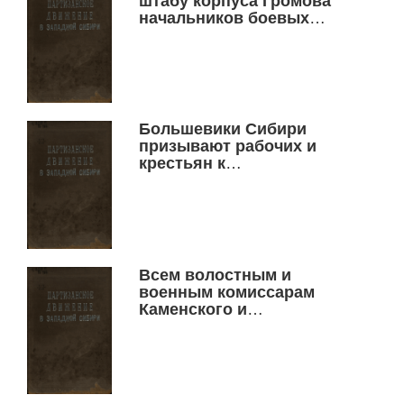
штабу корпуса Громова
начальников боевых
участков и командиров
полков
Большевики Сибири
призывают рабочих и
крестьян к
вооруженной борьбе с
контрреволюцией за
восстановление власти
советов
Всем волостным и
военным комиссарам
Каменского и
Новониколаевского
уездов