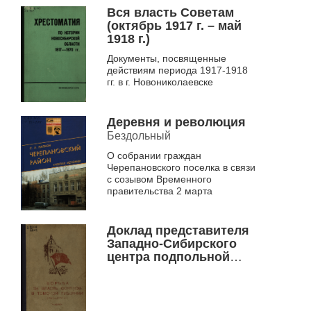
Вся власть Советам
(октябрь 1917 г. – май
1918 г.)
Документы, посвященные
действиям периода 1917-1918
гг. в г. Новониколаевске
Деревня и революция
Бездольный
О собрании граждан
Черепановского поселка в связи
с созывом Временного
правительства 2 марта
Доклад представителя
Западно-Сибирского
центра подпольной
организации РКП (б)
Сибирскому бюро ЦК
РКП (б) о работе
большевиков за период