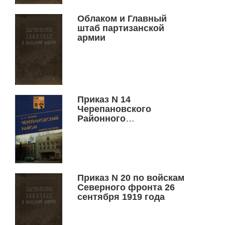
гарнизона города
Славгорода тов.
Облаком и Главный
Толстых
штаб партизанской
армии
Приказ N 14
Черепановского
Районного
Продовольственного
Комитета 25 мая 1910 г.
Приказ N 20 по войскам
Северного фронта 26
сентября 1919 года