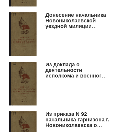
с августа 1918 г. по
ноябрь 1919 г. Ноябрь
Донесение начальника
1919
Новониколаевской
уездной милиции
управляющему уездом
о зверских расправах
белогвардейских
отрядов с крестьянами.
26 августа 1919
Из доклада о
деятельности
исполкома и военного
отдела Совета рабочих,
крестьянских и
солдатских депутатов.
7 марта 1918 г.
Из приказа N 92
начальника гарнизона г.
Новониколаевска о
введении карательных