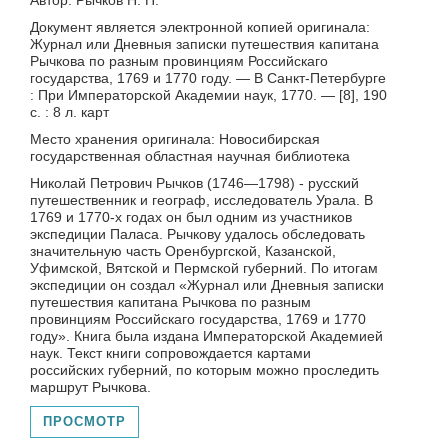
Автор: Рычков Н. П.
Документ является электронной копией оригинала:
Журнал или Дневныя записки путешествия капитана
Рычкова по разным провинциям Российскаго
государства, 1769 и 1770 году. — В Санкт-Петербурге
: При Императорской Академии наук, 1770. — [8], 190
с. : 8 л. карт
Место хранения оригинала: Новосибирская
государственная областная научная библиотека
Николай Петрович Рычков (1746—1798) - русский
путешественник и географ, исследователь Урала. В
1769 и 1770-х годах он был одним из участников
экспедиции Паласа. Рычкову удалось обследовать
значительную часть Оренбургской, Казанской,
Уфимской, Вятской и Пермской губерний. По итогам
экспедиции он создал «Журнал или Дневныя записки
путешествия капитана Рычкова по разным
провинциям Российскаго государства, 1769 и 1770
году». Книга была издана Императорской Академией
наук. Текст книги сопровождается картами
российских губерний, по которым можно проследить
маршрут Рычкова.
ПРОСМОТР