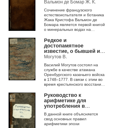
Вальмон де Бомар Ж. К.
Сочинение французского
естествоиспытателя и ботаника
Жака Кристофа Вальмон де
Бомара является первой книгой
о минеральных водах на
русском языке. Господин
Вальмон де Бомар освещает
Редкое и
для читателя различ...
достопамятное
известие, о бывшей из
России в Великую
Могутов В.
Татарию экспедиции,
Василий Могутов состоял на
под имянем
службе в качестве атамана
Посольства
Оренбургского казачьего войска
в 1748–1777. В связи с этим во
время крестьянского восстания
Емельяна Пугачёва он стал
одним из руководителей
Руководство к
обороны...
арифметике для
употребления в
народных училищах
В данной книге объясняется
Российской империи,
свод основных правил
изданное по
арифметики эпохи
высочайшему