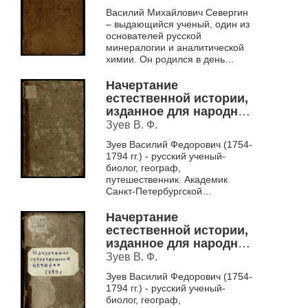
животных,
Василий Михайлович Севергин
произрастений, и
– выдающийся ученый, один из
изкопаемых. [Отд. 3], ч.
основателей русской
2
минералогии и аналитической
химии. Он родился в день
смерти Ломоносова и стал
продолжателем его начинаний.
Начертание
Учась в Германии,...
естественной истории,
изданное для народных
училищ Российской
Зуев В. Ф.
империи по
Зуев Василий Федорович (1754-
высочайшему
1794 гг.) - русский ученый-
повелению
биолог, географ,
царствующия
путешественник. Академик
Императрицы
Санкт-Петербургской
Екатерины Вторыя Ч. 1
Императорской Академии наук.
Его труд «Начертание
Начертание
естественной истории» яв...
естественной истории,
изданное для народных
училищ Российской
Зуев В. Ф.
империи по
Зуев Василий Федорович (1754-
высочайшему
1794 гг.) - русский ученый-
повелению
биолог, географ,