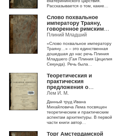
екатерининского царствия.
повелению
Рассказывается о том, какие
царствующей
существуют числа, как их можно
складывать, вычитать, делить и
Императрицы
Слово похвальное
умножать.
Екатерины Вторыя Ч. 1
императору Траяну,
Этот экземпляр...
говоренное римским
консулом Каием
Плиний Младший
Плинием Цецилием
«Слово похвальное императору
Вторым
Траяну…» – это единственная
дошедшая до нас речь Плиния
Младшего (Гая Плиния Цецилия
Секунда). Речь была
произнесена Плинием Младшим
при вступлении в обязанности
Теоретическия и
консула...
практическия
предложения о
гражданской
Лем И. М.
архитектуре, с
Данный труд Ивана
объяснением правил
Михайловича Лема посвящен
Витрувия, Палладия,
теоретическим и практическим
Серлия, Виньиолы,
аспектам архитектуры. В первой
Блонделя и других. Ч.
части книги автор
1-2
останавливается на различных
материалах, из которых могут
Торг Амстердамской