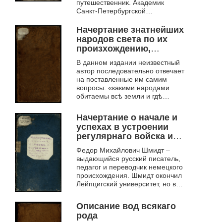
царствующия
путешественник. Академик
Императрицы
Санкт-Петербургской
Екатерины Вторыя Ч. 2
Императорской Академии наук.
Его труд «Начертание
Начертание знатнейших
естественной истории»
народов света по их
является...
произхождению,
разпространению и
В данном издании неизвестный
языкам
автор последовательно отвечает
на поставленные им самим
вопросы: «какими народами
обитаемы всѣ земли и гдѣ
какими говорять языками? Какіе
народы передь прочими больше
Начертание о начале и
расп...
успехах в устроении
регулярнаго войска и
морской силы в
Федор Михайлович Шмидт –
России. Ч.1
выдающийся русский писатель,
педагог и переводчик немецкого
происхождения. Шмидт окончил
Лейпцигский университет, но в
1792 году решил переехать в
Российскую империю. Тут он
Описание вод всякаго
путешествовал...
рода