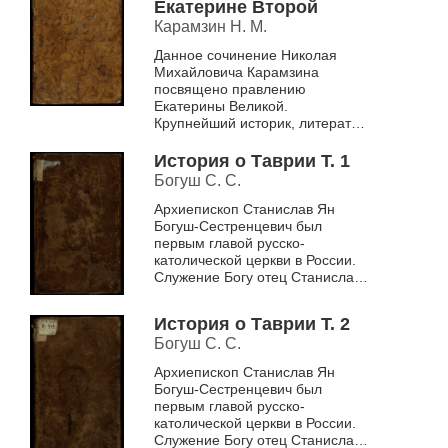
над Моро, Пишегрю и
Екатерине Второй
Жоржем, Коронации
Карамзин Н. М.
Бонапарте
Данное сочинение Николая
Михайловича Карамзина
посвящено правлению
Екатерины Великой.
Крупнейший историк, литератор,
сентименталист
Александровского царствия
История о Таврии Т. 1
останавливается на
Богуш С. С.
положительных и
отрицательных...
Архиепископ Станислав Ян
Богуш-Сестренцевич был
первым главой русско-
католической церкви в России.
Служение Богу отец Станислав
совмещал с занятием наукой.
Его интересы широки и
История о Таврии Т. 2
разнообразны – от медицины...
Богуш С. С.
Архиепископ Станислав Ян
Богуш-Сестренцевич был
первым главой русско-
католической церкви в России.
Служение Богу отец Станислав