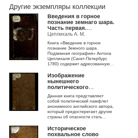
Другие экземпляры коллекции
Введения в горное
познание земнаго шара.
Часть первая.
Подземная география
Цеплихаль А. М.
Книга «Введение в горное
познание Земного шара.
Подземная география» Антона
Цеплихаля (Санкт-Петербург,
1780) содержит адресованную
Павлу Фролову дарственную
надпись от Петра
Изображение
Александровича Со...
нынешнего
политического
положения Франции,
Данная книга представляет
содержащее в себе
собой политический памфлет
описание состояния
анонимного английского автора,
Французского
который предостерегает другие
правительства, Армии,
страны об опасности стать
Правосудия, Полиции,
жертвой в политической игре
Наполеона Бонапарта. На
Почетного легиона,
Историческое
момент написания...
Суда, произведенного
похвальное слово