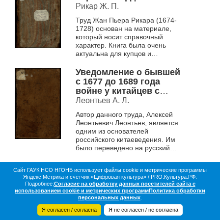
возводиться архитект...
Рикар Ж. П.
Труд Жан Пьера Рикара (1674-
1728) основан на материале,
который носит справочный
характер. Книга была очень
актуальна для купцов и
банкиров, желавших вести дела
в Амстердаме второй половины
Уведомление о бывшей
XVIII...
с 1677 до 1689 года
войне у китайцев с
зенгорцами
Леонтьев А. Л.
Автор данного труда, Алексей
Леонтьевич Леонтьев, является
одним из основателей
российского китаеведения. Им
было переведено на русский
язык более 20 китайских и
маньчжурских сочинений. Кроме
Сайт ГАУК НСО НГОНБ использует файлы cookie и метрические программы
того, Ле...
Яндекс.Метрика и счетчик «Цифровая культура» / PRO.Культура.РФ.
О библиотеке
Коллекции
Цифровая жизнь
Подробнее:
Согласие на обработку данных посетителей сайта с
Документы в оцифровке
Статистика
Контакты
использованием cookie и метрических программ
Политика обработки
Партнёры
персональных данных
.
Я согласен / согласна
Я не согласен / не согласна
© 2016-2026 НГОНБ