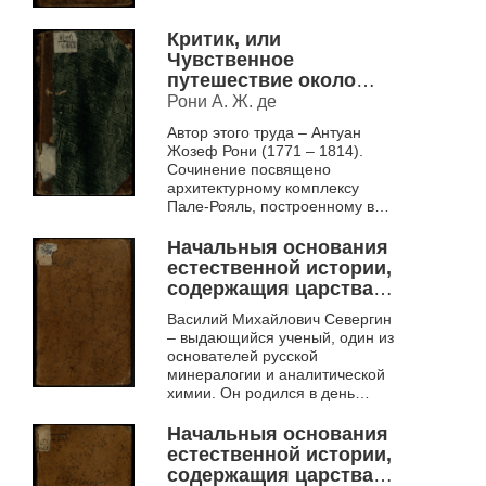
совмещал с занятием наукой.
Его интересы широки и
Критик, или
разнообразны – от медицины...
Чувственное
путешествие около
Пале-Ройяль,
Рони А. Ж. де
Королевских палат, в
Автор этого труда – Антуан
Париже
Жозеф Рони (1771 – 1814).
Сочинение посвящено
архитектурному комплексу
Пале-Рояль, построенному в
XVIII веке как частная
резиденция кардинала Решилье.
Начальныя основания
Пале-Рояль вкл...
естественной истории,
содержащия царства
животных,
Василий Михайлович Севергин
произрастений, и
– выдающийся ученый, один из
изкопаемых. [Отд. 3], ч.
основателей русской
1
минералогии и аналитической
химии. Он родился в день
смерти Ломоносова и стал
продолжателем его начинаний.
Начальныя основания
Учась в Германии,...
естественной истории,
содержащия царства