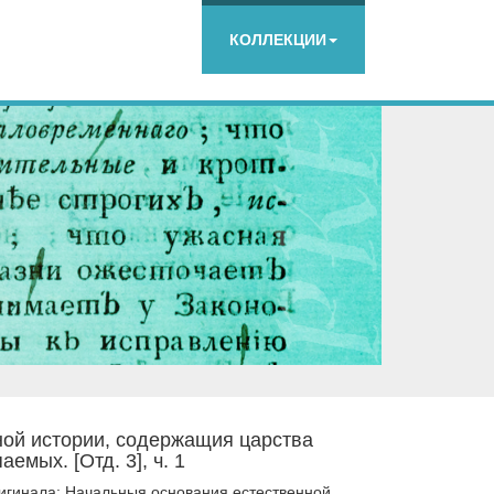
КОЛЛЕКЦИИ
ой истории, содержащия царства
емых. [Отд. 3], ч. 1
ригинала: Начальныя основания естественной