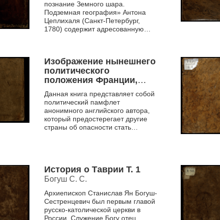
познание Земного шара.
Подземная география» Антона
Цеплихаля (Санкт-Петербург,
1780) содержит адресованную
Павлу Фролову дарственную
надпись от Петра Александровича
Со...
Изображение нынешнего
политического
положения Франции,
содержащее в себе
Данная книга представляет собой
описание состояния
политический памфлет
Французского
анонимного английского автора,
правительства, Армии,
который предостерегает другие
Правосудия, Полиции,
страны об опасности стать
Почетного легиона, Суда,
жертвой в политической игре
Наполеона Бонапарта. На момент
произведенного над
написания...
Моро, Пишегрю и
Жоржем, Коронации
История о Таврии Т. 1
Бонапарте
Богуш С. С.
Архиепископ Станислав Ян Богуш-
Сестренцевич был первым главой
русско-католической церкви в
России. Служение Богу отец