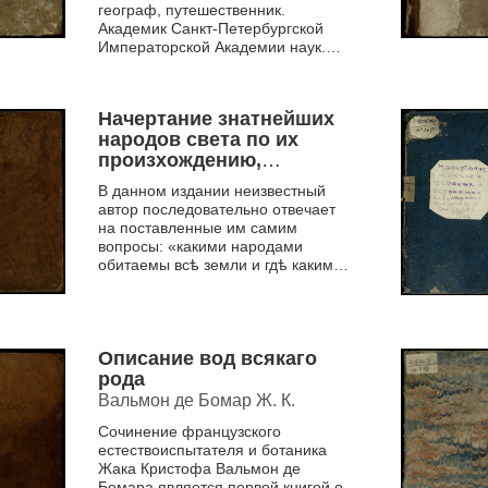
Императрицы Екатерины
географ, путешественник.
Вторыя Ч. 1
Академик Санкт-Петербургской
Императорской Академии наук.
Его труд «Начертание
естественной истории» яв...
Начертание знатнейших
народов света по их
произхождению,
разпространению и
В данном издании неизвестный
языкам
автор последовательно отвечает
на поставленные им самим
вопросы: «какими народами
обитаемы всѣ земли и гдѣ какими
говорять языками? Какіе народы
передь прочими больше расп...
Описание вод всякаго
рода
Вальмон де Бомар Ж. К.
Сочинение французского
естествоиспытателя и ботаника
Жака Кристофа Вальмон де
Бомара является первой книгой о