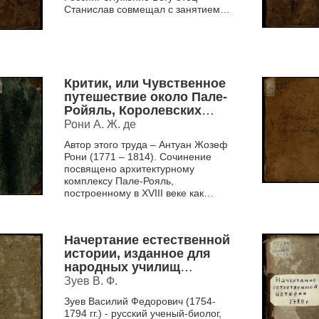
Станислав совмещал с занятием
наукой. Его интересы широки и
разнообразны – от медицины...
Критик, или Чувственное
путешествие около Пале-
Ройяль, Королевских
палат, в Париже
Рони А. Ж. де
Автор этого труда – Антуан Жозеф
Рони (1771 – 1814). Сочинение
посвящено архитектурному
комплексу Пале-Рояль,
построенному в XVIII веке как
частная резиденция кардинала
Решилье. Пале-Рояль вкл...
Начертание естественной
истории, изданное для
народных училищ
Российской империи по
Зуев В. Ф.
высочайшему повелению
Зуев Василий Федорович (1754-
царствующия
1794 гг.) - русский ученый-биолог,