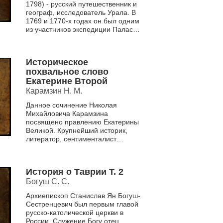
государства, 1769 и 1770
1798) - русский путешественник и
году
географ, исследователь Урала. В
1769 и 1770-х годах он был одним
из участников экспедиции Паласа.
Рычкову удалось обследовать
зна...
Историческое
похвальное слово
Екатерине Второй
Карамзин Н. М.
Данное сочинение Николая
Михайловича Карамзина
посвящено правлению Екатерины
Великой. Крупнейший историк,
литератор, сентименталист
Александровского царствия
останавливается на
положительных и отрицательных...
История о Таврии Т. 2
Богуш С. С.
Архиепископ Станислав Ян Богуш-
Сестренцевич был первым главой
русско-католической церкви в
России. Служение Богу отец