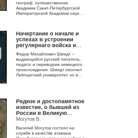
Императрицы Екатерины
географ, путешественник.
Вторыя Ч. 2
Академик Санкт-Петербургской
Императорской Академии наук.
Его труд «Начертание
естественной истории» является...
Начертание о начале и
успехах в устроении
регулярнаго войска и
морской силы в России.
Федор Михайлович Шмидт –
Ч.1
выдающийся русский писатель,
педагог и переводчик немецкого
происхождения. Шмидт окончил
Лейпцигский университет, но в
1792 году решил переехать в
Российскую империю. Тут он
путешествовал...
Редкое и достопамятное
известие, о бывшей из
России в Великую
Татарию экспедиции, под
Могутов В.
имянем Посольства
Василий Могутов состоял на
службе в качестве атамана