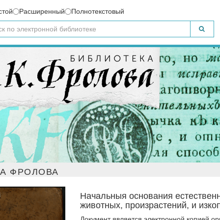
стой
Расширенный
Полнотекстовый
ЧА ФРОЛОВА
Начальныя основания естественн
животных, произрастений, и изкопа
Документ является электронной копией о