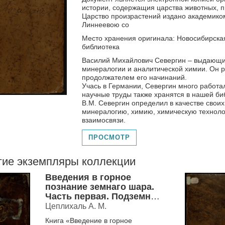
истории, содержащия царства животных, про
Царство произрастений издано академик
Линнеевою со
Место хранения оригинала: Новосибирска
библиотека
Василий Михайлович Севергин – выдающий
минералогии и аналитической химии. Он р
продолжателем его начинаний.
Учась в Германии, Севергин много работа
научные труды также хранятся в нашей би
В.М. Севергин определил в качестве свои
минералогию, химию, химическую техноло
взаимосвязи.
ПРОСМОТР
гие экземпляры коллекции
Введения в горное
познание земнаго шара.
Часть первая. Подземная
география
Цеплихаль А. М.
Книга «Введение в горное