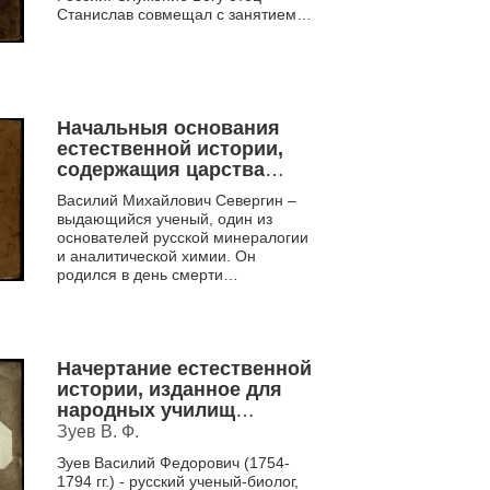
Станислав совмещал с занятием
наукой. Его интересы широки и
разнообразны – от медицины...
Начальныя основания
естественной истории,
содержащия царства
животных,
Василий Михайлович Севергин –
произрастений, и
выдающийся ученый, один из
изкопаемых. [Отд. 3], ч. 2
основателей русской минералогии
и аналитической химии. Он
родился в день смерти
Ломоносова и стал
продолжателем его начинаний.
Учась в Германии,...
Начертание естественной
истории, изданное для
народных училищ
Российской империи по
Зуев В. Ф.
высочайшему повелению
Зуев Василий Федорович (1754-
царствующия
1794 гг.) - русский ученый-биолог,