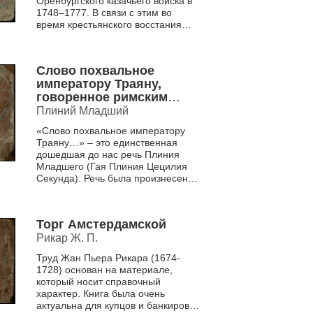
Оренбургского казачьего войска в
1748–1777. В связи с этим во
время крестьянского восстания
Емельяна Пугачёва он стал одним
из руководителей обороны...
Слово похвальное
императору Траяну,
говоренное римским
консулом Каием Плинием
Плиний Младший
Цецилием Вторым
«Слово похвальное императору
Траяну…» – это единственная
дошедшая до нас речь Плиния
Младшего (Гая Плиния Цецилия
Секунда). Речь была произнесена
Плинием Младшим при
вступлении в обязанности
консула...
Торг Амстердамской
Рикар Ж. П.
Труд Жан Пьера Рикара (1674-
1728) основан на материале,
который носит справочный
характер. Книга была очень
актуальна для купцов и банкиров,