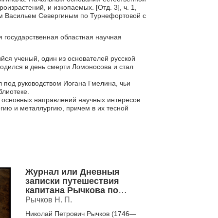
израстений, и изкопаемых. [Отд. 3], ч. 1,
ом Васильем Севергиным по Турнефортовой с
я государственная областная научная
ся ученый, один из основателей русской
одился в день смерти Ломоносова и стал
л под руководством Иогана Гмелина, чьи
блиотеке.
х основных направлений научных интересов
гию и металлургию, причем в их тесной
Журнал или Дневныя
записки путешествия
капитана Рычкова по
разным провинциям
Рычков Н. П.
Российскаго
Николай Петрович Рычков (1746—