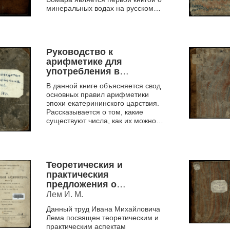
минеральных водах на русском
языке. Господин Вальмон де
Бомар освещает для читателя
различ...
Руководство к
арифметике для
употребления в
народных училищах
В данной книге объясняется свод
Российской империи,
основных правил арифметики
изданное по
эпохи екатерининского царствия.
высочайшему повелению
Рассказывается о том, какие
царствующей
существуют числа, как их можно
Императрицы Екатерины
складывать, вычитать, делить и
умножать.
Вторыя Ч. 1
Этот экземпляр...
Теоретическия и
практическия
предложения о
гражданской
Лем И. М.
архитектуре, с
Данный труд Ивана Михайловича
объяснением правил
Лема посвящен теоретическим и
Витрувия, Палладия,
практическим аспектам