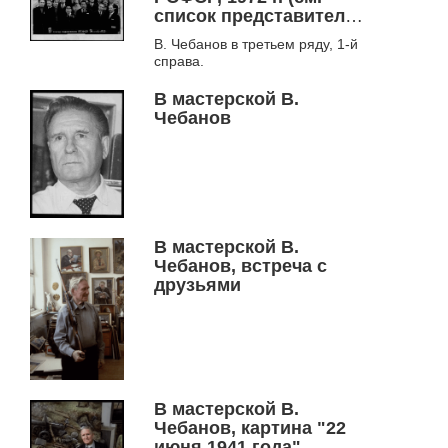
список представителей
из Сибири на обратной
В. Чебанов в третьем ряду, 1-й
стороне)
справа.
В мастерской В.
Чебанов
В мастерской В.
Чебанов, встреча с
друзьями
В мастерской В.
Чебанов, картина "22
июня 1941 года"