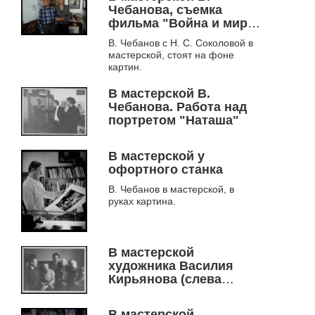
Чебанова, съемка
фильма "Война и мир
Вениамина Чебанова"
В. Чебанов с Н. С. Соколовой в
режисера Н. С.
мастерской, стоят на фоне
Соколова, октябрь 2012
картин.
г.
В мастерской В.
Чебанова. Работа над
портретом "Наташа"
В мастерской у
офортного станка
В. Чебанов в мастерской, в
руках картина.
В мастерской
художника Василия
Кирьянова (слева
направо В. Чебанов,
Поротников, Григорян,
В мастерской