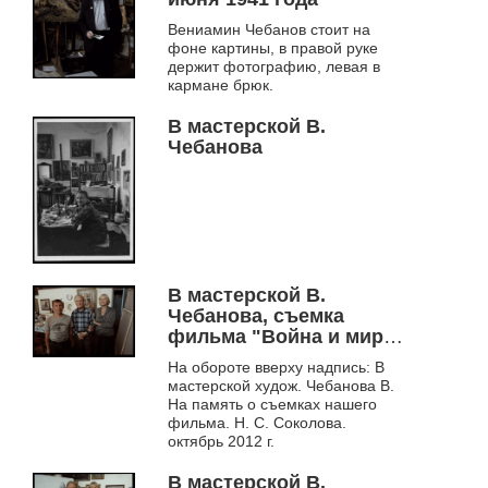
Вениамин Чебанов стоит на
фоне картины, в правой руке
держит фотографию, левая в
кармане брюк.
В мастерской В.
Чебанова
В мастерской В.
Чебанова, съемка
фильма "Война и мир
Вениамина Чебанова"
На обороте вверху надпись: В
режисера Н. С.
мастерской худож. Чебанова В.
Соколова, октябрь 2012
На память о съемках нашего
г
фильма. Н. С. Соколова.
октябрь 2012 г.
В мастерской В.