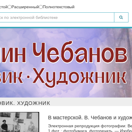
стой
Расширенный
Полнотекстовый
ВИК. ХУДОЖНИК
В мастерской. В. Чебанов и худо
Электронная репродукция фотографии: Вен
1 фот. : фотобумага, фотопечать. — Изоб