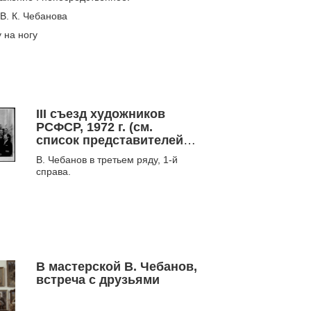
В. К. Чебанова
 на ногу
III съезд художников
РСФСР, 1972 г. (см.
список представителей
из Сибири на обратной
В. Чебанов в третьем ряду, 1-й
стороне)
справа.
В мастерской В. Чебанов,
встреча с друзьями