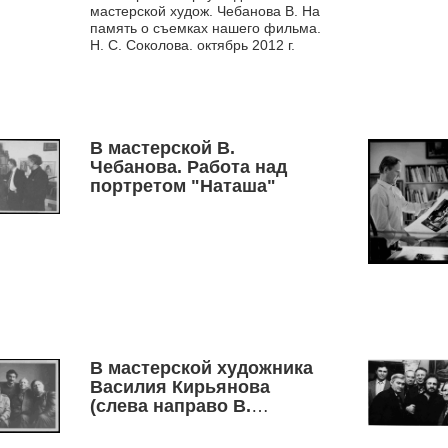
режисера Н. С. Соколова,
мастерской худож. Чебанова В. На
октябрь 2012 г
память о съемках нашего фильма.
Н. С. Соколова. октябрь 2012 г.
В мастерской В.
Чебанова. Работа над
портретом "Наташа"
В мастерской художника
Василия Кирьянова
(слева направо В.
Чебанов, Поротников,
Григорян, Кирьянов,