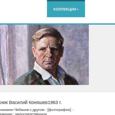
КОЛЛЕКЦИИ
жник Василий Коняшев1963 г.
иамин Чебанов с другом : [фотография]. -
ражение : непосредственное.