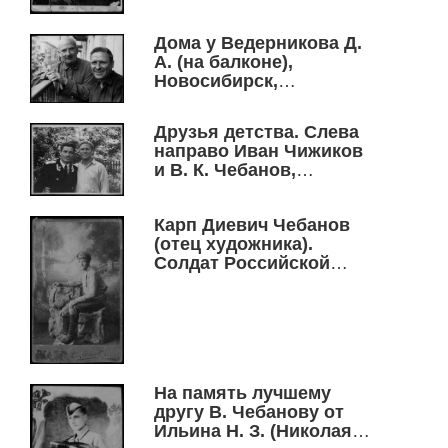
Дома у Ведерникова Д.
А. (на балконе),
Новосибирск,
Первомайская улица,
1970 г.
Друзья детства. Слева
направо Иван Чижиков
и В. К. Чебанов,
Новосибирск,
Первомайский р-н, ул.
Карп Диевич Чебанов
Пихтовая, 1969 г.
(отец художника).
Солдат Российской
императорской армии.
Артиллерийский
корпус. 1917 г.
На память лучшему
другу В. Чебанову от
Ильина Н. З. (Николая