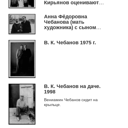
Кирьянов оценивают
мозаичное полотно,
Новосибирск, ДК "Луч",
Анна Фёдоровна
1989 г.
Чебанова (мать
художника) с сыном
Вениамином
В. К. Чебанов 1975 г.
В. К. Чебанов на даче.
1998
Вениамин Чебанов сидит на
крыльце.