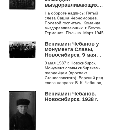
выздоравливающих
полевого госпиталя,
На обороте надпись: Пятый
Беутен, Германия, март,
слева Сашка Черноморцев.
1945 г.
Полевой госпиталь. Команда
выздоравливающих. г. Беутен.
Германия. Польша. Март 1945 г.
Третий справа Чебанов В.
Вениамин Чебанов у
монумента Славы,
Новосибирск, 9 мая
1987 г.
9 мая 1987 г. Новосибирск,
Монумент славы сибирякам-
гвардейцам (проспект
Станиславского). Верхний ряд
слева направо: В. К. Чебанов, В.
Г. Кирьянов (фронтовик-
художник), полковник В. Г....
Вениамин Чебанов.
Новосибирск. 1938 г.