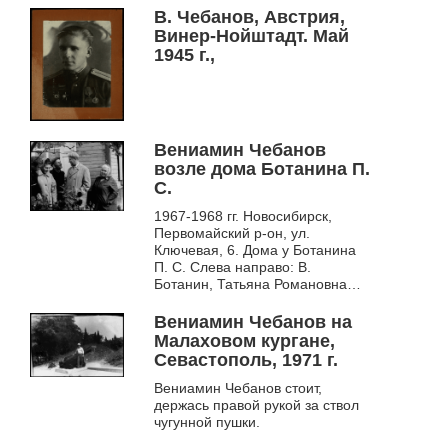
В. Чебанов, Австрия,
Винер-Нойштадт. Май
1945 г.,
Вениамин Чебанов
возле дома Ботанина П.
С.
1967-1968 гг. Новосибирск,
Первомайский р-он, ул.
Ключевая, 6. Дома у Ботанина
П. С. Слева направо: В.
Ботанин, Татьяна Романовна
Чебанова, Павел Степанович
Ботанин, В. К. Чебанов, Мария
Вениамин Чебанов на
Ивановна Ботанина....
Малаховом кургане,
Севастополь, 1971 г.
Вениамин Чебанов стоит,
держась правой рукой за ствол
чугунной пушки.