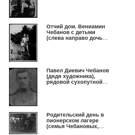
Захаровича). За три
месяца до срочного
выпуска
Новосибирского
военно-пехотного
Отчий дом. Вениамин
училища. 25.08.1943 г.
Чебанов с детьми
(слева направо дочь
Валя, дочь Аня и сын
Артем), Новосибирск
(Первомайка, ул.
Столбовая, 26), 1960 г.
Павел Диевич Чебанов
(дядя художника),
рядовой сухопутной
части
Севастопольского
гарнизона
(артиллерист), г.
Севастополь,1912 г.
Родительский день в
пионерском лагере
(семья Чебановых,
семья Полещук), 1971 г.