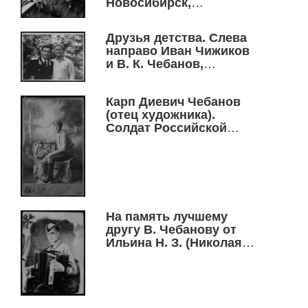
Новосибирск,
Первомайская улица,
1970 г.
Друзья детства. Слева
направо Иван Чижиков
и В. К. Чебанов,
Новосибирск,
Первомайский р-н, ул.
Карп Диевич Чебанов
Пихтовая, 1969 г.
(отец художника).
Солдат Российской
императорской армии.
Артиллерийский
корпус. 1917 г.
На память лучшему
другу В. Чебанову от
Ильина Н. З. (Николая
Захаровича). За три
месяца до срочного
выпуска
Новосибирского