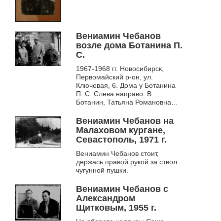
Вениамин Чебанов
возле дома Ботанина П.
С.
1967-1968 гг. Новосибирск,
Первомайский р-он, ул.
Ключевая, 6. Дома у Ботанина
П. С. Слева направо: В.
Ботанин, Татьяна Романовна
Чебанова, Павел Степанович
Ботанин, В. К. Чебанов, Мария
Вениамин Чебанов на
Ивановна Ботанина....
Малаховом кургане,
Севастополь, 1971 г.
Вениамин Чебанов стоит,
держась правой рукой за ствол
чугунной пушки.
Вениамин Чебанов с
Александром
Щитковым, 1955 г.