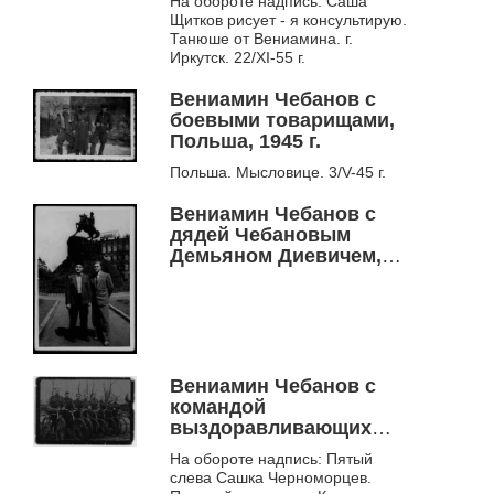
На обороте надпись: Саша
Щитков рисует - я консультирую.
Танюше от Вениамина. г.
Иркутск. 22/XI-55 г.
Вениамин Чебанов с
боевыми товарищами,
Польша, 1945 г.
Польша. Мысловице. 3/V-45 г.
Вениамин Чебанов с
дядей Чебановым
Демьяном Диевичем,
Киев, 1971 г.
Вениамин Чебанов с
командой
выздоравливающих
полевого госпиталя,
На обороте надпись: Пятый
Беутен, Германия, март,
слева Сашка Черноморцев.
1945 г.