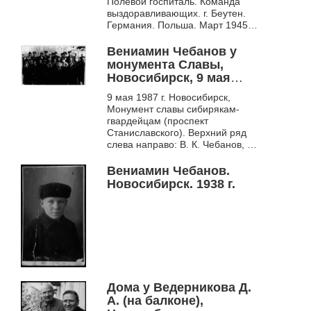
Полевой госпиталь. Команда
выздоравливающих. г. Беутен.
Германия. Польша. Март 1945 г.
Третий справа Чебанов В.
Вениамин Чебанов у
монумента Славы,
Новосибирск, 9 мая
1987 г.
9 мая 1987 г. Новосибирск,
Монумент славы сибирякам-
гвардейцам (проспект
Станиславского). Верхний ряд
слева направо: В. К. Чебанов, В.
Г. Кирьянов (фронтовик-
художник), полковник В. Г....
Вениамин Чебанов.
Новосибирск. 1938 г.
Дома у Ведерникова Д.
А. (на балконе),