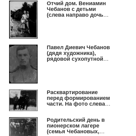
военно-пехотного
Отчий дом. Вениамин
училища. 25.08.1943 г.
Чебанов с детьми
(слева направо дочь
Валя, дочь Аня и сын
Артем), Новосибирск
(Первомайка, ул.
Столбовая, 26), 1960 г.
Павел Диевич Чебанов
(дядя художника),
рядовой сухопутной
части
Севастопольского
гарнизона
(артиллерист), г.
Севастополь,1912 г.
Расквартирование
перед формированием
части. На фото слева
направо: ком. взвода
Ильин, поляки Мила и
Родительский день в
Анджей. Крайний слева
пионерском лагере
В. Чебанов. 15 ноября
(семья Чебановых,
1944 г. (магистрат