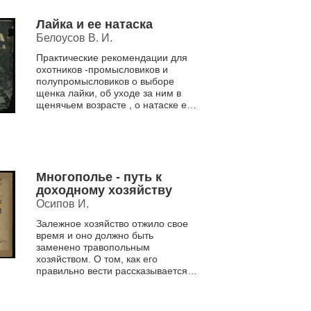
Лайка и ее натаска
Белоусов В. И.
Практические рекомендации для
охотников -промысловиков и
полупромысловиков о выборе
щенка лайки, об уходе за ним в
щенячьем возрасте , о натаске ее
по болотной и лесной птице, по
белке, по копытному и...
Многополье - путь к
доходному хозяйству
Осипов И.
Залежное хозяйство отжило свое
время и оно должно быть
заменено травопольным
хозяйством. О том, как его
правильно вести рассказывается в
брошюре.