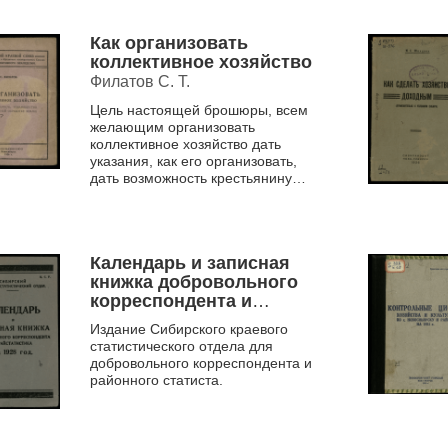
Как организовать
коллективное хозяйство
Филатов С. Т.
Цель настоящей брошюры, всем
желающим организовать
коллективное хозяйство дать
указания, как его организовать,
дать возможность крестьянину
получить разъяснение,
не делая расходов на поездку в
город, ...
Календарь и записная
книжка добровольного
корреспондента и
райстатистика на 1928
Издание Сибирского краевого
год
статистического отдела для
добровольного корреспондента и
районного статиста.