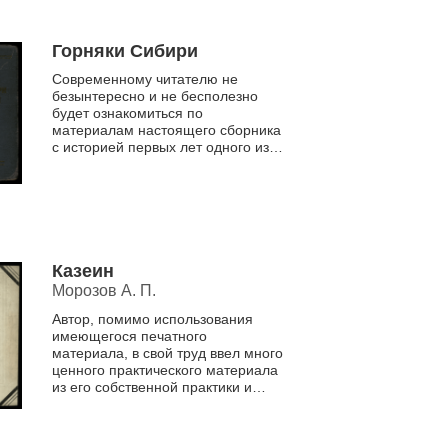
Горняки Сибири
Современному читателю не
безынтересно и не бесполезно
будет ознакомиться по
материалам настоящего сборника
с историей первых лет одного из
ответственных передовых отрядов
союза горняков; шаг за шагом ...
Казеин
Морозов А. П.
Автор, помимо использования
имеющегося печатного
материала, в свой труд ввел много
ценного практического материала
из его собственной практики и
практики работы молочной
кооперации.