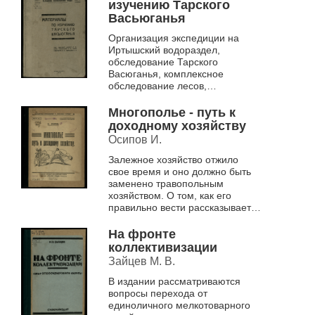
изучению Тарского
Васьюганья
Организация экспедиции на
Иртышский водораздел,
обследование Тарского
Васюганья, комплексное
обследование лесов,
перспективы лесопользования.
Многополье - путь к
доходному хозяйству
Осипов И.
Залежное хозяйство отжило
свое время и оно должно быть
заменено травопольным
хозяйством. О том, как его
правильно вести рассказывается
в брошюре.
На фронте
коллективизации
Зайцев М. В.
В издании рассматриваются
вопросы перехода от
единоличного мелкотоварного