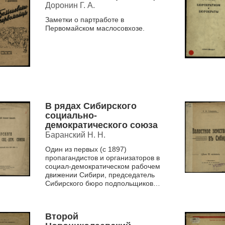
Доронин Г. А.
Заметки о партработе в
Первомайском маслосовхозе.
В рядах Сибирского
социально-
демократического союза
Баранский Н. Н.
Один из первых (с 1897)
пропагандистов и организаторов в
социал-демократическом рабочем
движении Сибири, председатель
Сибирского бюро подпольщиков
при Истпарте о роли политических
ссыльных в о...
Второй