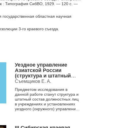
к : Типография СибВО, 1929. — 120 с. —
я государственная областная научная
езолюции 3-го краевого съезда.
Уездное управление
Азиатской России
(структура и штатный
состав должностных
Съемщиков Е. А.
лиц), 1898 (02.06)-1917
Предметом исследования в
(02) гг.
данной работе станут структура и
штатный состав должностных лиц
в учреждениях и установлениях
уездного (окружного) управления и
структура самого уездного
(окружног...
III Сибирская краевая