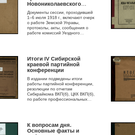
Новониколаевского
Уездного Земского
Документы сессии, проходившей
Собрания
1–6 июля 1918 г., включают очерк
о работе Земской Управы,
протоколы, акты, сообщения о
работе комиссий Уездного
Земского Собрания, и др.
материалы. Приводится воззвание
«...
Итоги IV Сибирской
краевой партийной
конференции
В издании подведены итоги
работы партийной конференции,
резолюции по отчетам
Сибкрайкома ВКП(б), ЦКК ВКП(б),
по работе профессиональных
союзов и др.
К вопросам дня.
Основные факты и