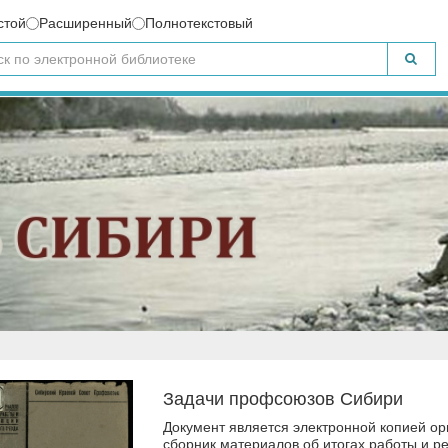
стой
Расширенный
Полнотекстовый
Задачи профсоюзов Сибири
Документ является электронной копией ор
сборник материалов об итогах работы и ре