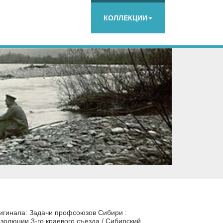
КОЛЛЕКЦИИ
игинала: Задачи профсоюзов Сибири :
золюции 3-го краевого съезда / Сибирский