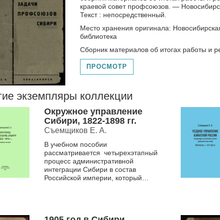
краевой совет профсоюзов. — Новосибирс
Текст : непосредственный.
Место хранения оригинала: Новосибирска
библиотека
Сборник материалов об итогах работы и р
ПРОСМОТР
гие экземпляры коллекции
Окружное управление
Сибири, 1822-1898 гг.
Съемщиков Е. А.
В учебном пособии
рассматривается четырехэтапный
процесс административной
интеграции Сибири в состав
Российской империи, который
занял более 75 лет, то есть, с
момента возврата к уездной ад...
1905 год в Сибири