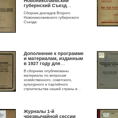
Новониколаевский
губернский Съезд
Советов Рабочих,
Сборник докладов Второго
Крестьянских и
Новониколаевского губернского
Красноармейских
Съезда
депутатов, 21 - 25
сентября 1922 года
Дополнение к программе
и материалам, изданным
в 1927 году для
делегатских собраний
В сборнике опубликованы
крестьянок Сибири
материалы по вопросам
хозяйственного, советского,
культурного и партийного
строительства нашей страны в
целом и Сибкрая в частности,
освещающие основные задачи,
стоящие сейчас ...
Журналы 1-й
чрезвычайной сессии