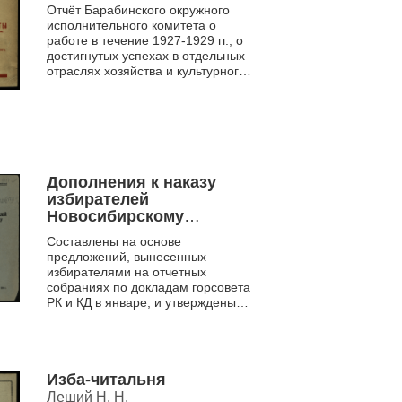
Отчёт Барабинского окружного
исполнительного комитета о
работе в течение 1927-1929 гг., о
достигнутых успехах в отдельных
отраслях хозяйства и культурного
строительства округа, а так же о
стоящих пере...
Дополнения к наказу
избирателей
Новосибирскому
Городскому Совету РК и
Составлены на основе
КД
предложений, вынесенных
избирателями на отчетных
собраниях по докладам горсовета
РК и КД в январе, и утверждены
пленумом горсовета от 15-16
марта 1936 г.
Изба-читальня
Леший Н. Н.