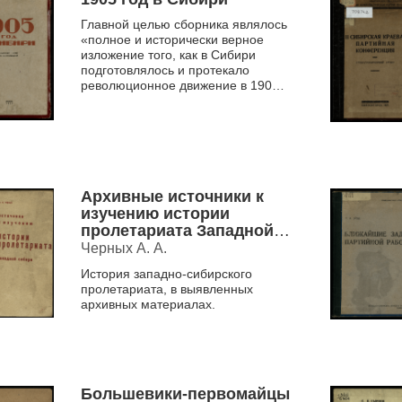
Главной целью сборника являлось
«полное и исторически верное
изложение того, как в Сибири
подготовлялось и протекало
революционное движение в 1905
году». Первая попытка собрать
подобный материал возмо...
Архивные источники к
изучению истории
пролетариата Западной
Сибири
Черных А. А.
История западно-сибирского
пролетариата, в выявленных
архивных материалах.
Большевики-первомайцы