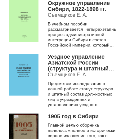
Окружное управление
Сибири, 1822-1898 гг.
Съемщиков Е. А.
В учебном пособии
рассматривается четырехэтапный
процесс административной
интеграции Сибири в состав
Российской империи, который
занял более 75 лет, то есть, с
момента возврата к уездной
Уездное управление
ад...
Азиатской России
(структура и штатный
состав должностных
Съемщиков Е. А.
лиц), 1898 (02.06)-1917
Предметом исследования в
(02) гг.
данной работе станут структура
и штатный состав должностных
лиц в учреждениях и
установлениях уездного
(окружного) управления и
структура самого уездного
1905 год в Сибири
(окружног...
Главной целью сборника
являлось «полное и исторически
верное изложение того, как в