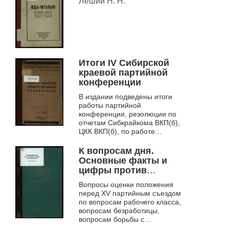
Леший Н. Н.
Итоги IV Сибирской
краевой партийной
конференции
В издании подведены итоги
работы партийной
конференции, резолюции по
отчетам Сибкрайкома ВКП(б),
ЦКК ВКП(б), по работе
профессиональных союзов и др.
К вопросам дня.
Основные факты и
цифры против
оппозиции
Вопросы оценки положения
перед XV партийным съездом
по вопросам рабочего класса,
вопросам безработицы,
вопросам борьбы с
безработицей и др.