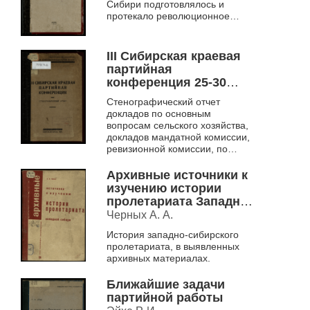
Сибири подготовлялось и
протекало революционное
движение в 1905 году». Первая
попытка собрать подобный
материал возмо...
III Сибирская краевая
партийная
конференция 25-30
марта 1927 года
Стенографический отчет
докладов по основным
вопросам сельского хозяйства,
докладов мандатной комиссии,
ревизионной комиссии, по
отчетам Сибкрайкома
Архивные источники к
изучению истории
пролетариата Западной
Сибири
Черных А. А.
История западно-сибирского
пролетариата, в выявленных
архивных материалах.
Ближайшие задачи
партийной работы