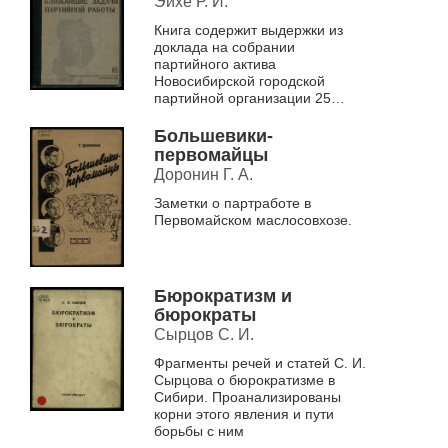
Эйхе Р. И.
Книга содержит выдержки из
доклада на собрании
партийного актива
Новосибирской городской
партийной организации 25
января 1937 г.
Большевики-
первомайцы
Доронин Г. А.
Заметки о партработе в
Первомайском маслосовхозе.
Бюрократизм и
бюрократы
Сырцов С. И.
Фрагменты речей и статей С. И.
Сырцова о бюрократизме в
Сибири. Проанализированы
корни этого явления и пути
борьбы с ним