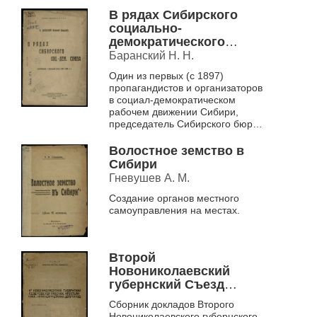
В рядах Сибирского
социально-
демократического
союза
Баранский Н. Н.
Один из первых (с 1897)
пропагандистов и организаторов
в социал-демократическом
рабочем движении Сибири,
председатель Сибирского бюро
подпольщиков при Истпарте о
роли политических ссыльных в
Волостное земство в
о...
Сибири
Гневушев А. М.
Создание органов местного
самоуправления на местах.
Второй
Новониколаевский
губернский Съезд
Советов Рабочих,
Сборник докладов Второго
Крестьянских и
Новониколаевского губернского