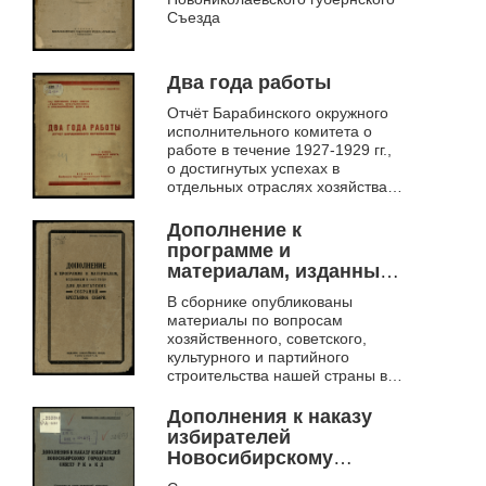
Красноармейских
Съезда
депутатов, 21 - 25
сентября 1922 года
Два года работы
Отчёт Барабинского окружного
исполнительного комитета о
работе в течение 1927-1929 гг.,
о достигнутых успехах в
отдельных отраслях хозяйства и
культурного строительства
округа, а так же о стоящих
Дополнение к
пере...
программе и
материалам, изданным
в 1927 году для
В сборнике опубликованы
делегатских собраний
материалы по вопросам
крестьянок Сибири
хозяйственного, советского,
культурного и партийного
строительства нашей страны в
целом и Сибкрая в частности,
освещающие основные задачи,
Дополнения к наказу
стоящие сейчас ...
избирателей
Новосибирскому
Городскому Совету РК