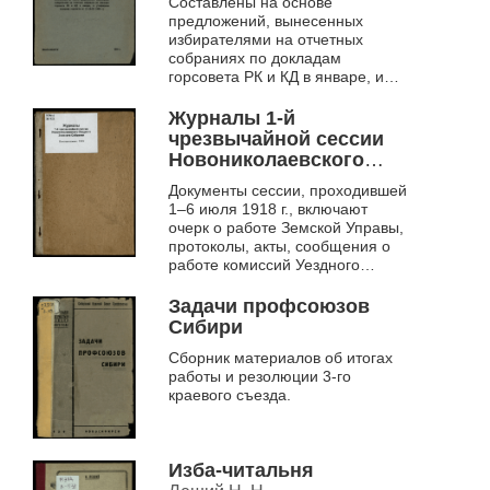
Составлены на основе
и КД
предложений, вынесенных
избирателями на отчетных
собраниях по докладам
горсовета РК и КД в январе, и
утверждены пленумом
горсовета от 15-16 марта 1936 г.
Журналы 1-й
чрезвычайной сессии
Новониколаевского
Уездного Земского
Документы сессии, проходившей
Собрания
1–6 июля 1918 г., включают
очерк о работе Земской Управы,
протоколы, акты, сообщения о
работе комиссий Уездного
Земского Собрания, и др.
материалы. Приводится
Задачи профсоюзов
воззвание «...
Сибири
Сборник материалов об итогах
работы и резолюции 3-го
краевого съезда.
Изба-читальня