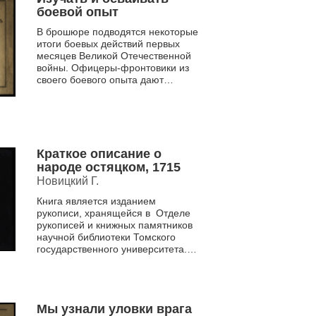
боевой опыт
В брошюре подводятся некоторые
итоги боевых действий первых
месяцев Великой Отечественной
войны. Офицеры-фронтовики из
своего боевого опыта дают
практические рекомендации по
ведению оборонительных и н...
Краткое описание о
народе остяцком, 1715
Новицкий Г.
Книга является изданием
рукописи, хранящейся в Отделе
рукописей и книжных памятников
научной библиотеки Томского
государственного университета.
Это первое сочинение о народах
ханты и манси,...
Мы узнали уловки врага