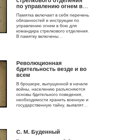
стрелкового отделения
по управлению огнем в
бою
Памятка включает в себя перечень
обязанностей и инструкции по
управлению огнем в бою для
командира стрелкового отделения.
В памятку включены
вспомогательные рисунки и
таблицы
Революционная
бдительность везде и во
всем
В брошюре, выпущенной в начале
войны, населению разъясняются
основы бдительного поведения,
необходимости хранить военную и
государственную тайну, выявлять
шпионов и их пособников,
охранять стратегичес...
С. М. Буденный