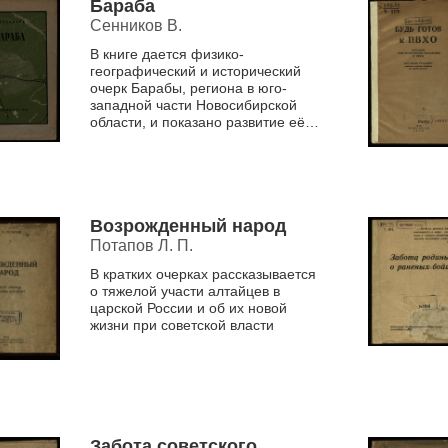
Бараба
Сенников В.
В книге дается физико-
географический и исторический
очерк Барабы, региона в юго-
западной части Новосибирской
области, и показано развитие её
экономики и культуры за годы
советской власти, когда она пр...
Возрожденный народ
Потапов Л. П.
В кратких очерках рассказывается
о тяжелой участи алтайцев в
царской России и об их новой
жизни при советской власти
Забота советского