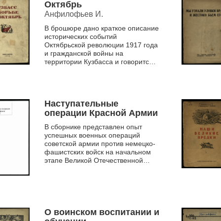
Октябрь
Анфилофьев И.
В брошюре дано краткое описание
исторических событий
Октябрьской революции 1917 года
и гражданской войны на
территории Кузбасса и говорится о
роли Кузбасса, которую он может
сыграть в годы Великой Оте...
Наступательные
операции Красной Армии
В сборнике представлен опыт
успешных военных операций
советской армии против немецко-
фашистских войск на начальном
этапе Великой Отечественной
войны (1941-1942 гг.)
О воинском воспитании и