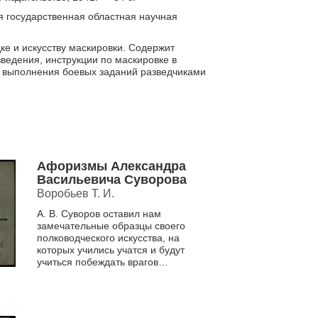
я государственная областная научная
 и искусству маскировки. Содержит
ведения, инструкции по маскировке в
 выполнения боевых заданий разведчиками
Афоризмы Александра
Васильевича Суворова
Воробьев Т. И.
А. В. Суворов оставил нам
замечательные образцы своего
полководческого искусства, на
которых учились учатся и будут
учиться побеждать врагов
выдающиеся полководцы нашего
народа. Собранные в единое
цел...