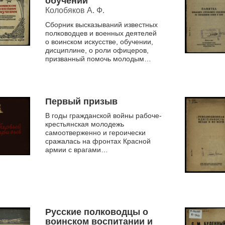
обучении
Колобяков А. Ф.
Сборник высказываний известных
полководцев и военных деятелей
о воинском искусстве, обучении,
дисциплине, о роли офицеров,
призванный помочь молодым
командирам Красной Армии в их
работе с рядовым сост...
Первый призыв
В годы гражданской войны рабоче-
крестьянская молодежь
самоотверженно и героически
сражалась на фронтах Красной
армии с врагами
социалистической революции. Она
выполнила свой революционный
долг перед р...
Русские полководцы о
воинском воспитании и