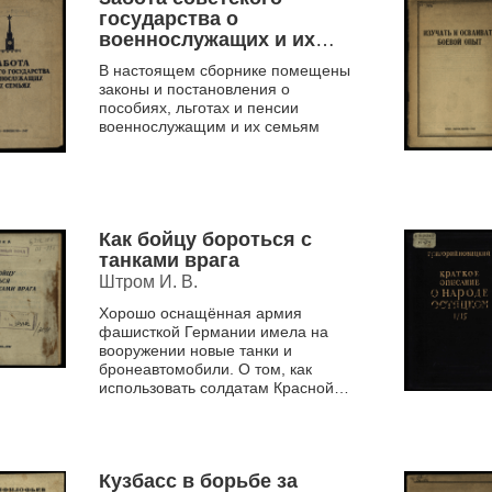
государства о
военнослужащих и их
семьях
В настоящем сборнике помещены
законы и постановления о
пособиях, льготах и пенсии
военнослужащим и их семьям
Как бойцу бороться с
танками врага
Штром И. В.
Хорошо оснащённая армия
фашисткой Германии имела на
вооружении новые танки и
бронеавтомобили. О том, как
использовать солдатам Красной
Армии противотанковые средства
ближнего боя, о приемах и
правилах...
Кузбасс в борьбе за