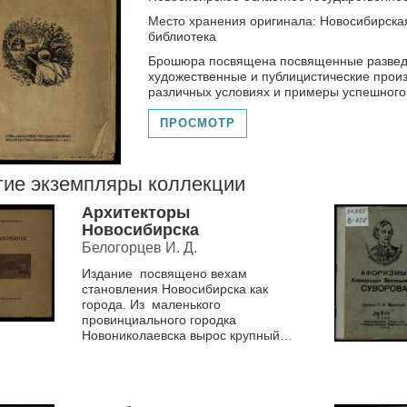
Место хранения оригинала: Новосибирска
библиотека
Брошюра посвящена посвященные разведке
художественные и публицистические произ
различных условиях и примеры успешного
ПРОСМОТР
гие экземпляры коллекции
Архитекторы
Новосибирска
Белогорцев И. Д.
Издание посвящено вехам
становления Новосибирска как
города. Из маленького
провинциального городка
Новониколаевска вырос крупный
промышленный,
административный и культурный
центр...