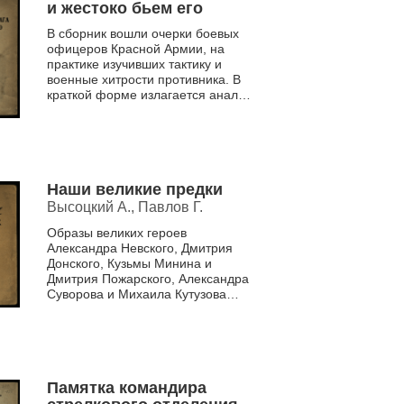
и жестоко бьем его
В сборник вошли очерки боевых
офицеров Красной Армии, на
практике изучивших тактику и
военные хитрости противника. В
краткой форме излагается анализ
слабых мест немецкой авиации,
пехоты, артиллерии и ...
Наши великие предки
Высоцкий А., Павлов Г.
Образы великих героев
Александра Невского, Дмитрия
Донского, Кузьмы Минина и
Дмитрия Пожарского, Александра
Суворова и Михаила Кутузова
представлены в сборнике. Их
военные подвиги и доблестные
победы ...
Памятка командира