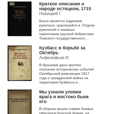
средства ближнего боя, о
Краткое описание о
приемах и правилах...
народе остяцком, 1715
Новицкий Г.
Книга является изданием
рукописи, хранящейся в Отделе
рукописей и книжных
памятников научной библиотеки
Томского государственного
университета. Это первое
сочинение о народах ханты и
Кузбасс в борьбе за
манси,...
Октябрь
Анфилофьев И.
В брошюре дано краткое
описание исторических событий
Октябрьской революции 1917
года и гражданской войны на
территории Кузбасса и
говорится о роли Кузбасса,
которую он может сыграть в
Мы узнали уловки
годы Великой Оте...
врага и жестоко бьем
его
В сборник вошли очерки боевых
офицеров Красной Армии, на