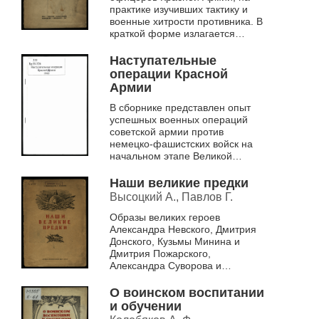
практике изучивших тактику и
военные хитрости противника. В
краткой форме излагается
анализ слабых мест немецкой
авиации, пехоты, артиллерии и
Наступательные
...
операции Красной
Армии
В сборнике представлен опыт
успешных военных операций
советской армии против
немецко-фашистских войск на
начальном этапе Великой
Отечественной войны (1941-
1942 гг.)
Наши великие предки
Высоцкий А., Павлов Г.
Образы великих героев
Александра Невского, Дмитрия
Донского, Кузьмы Минина и
Дмитрия Пожарского,
Александра Суворова и
Михаила Кутузова представлены
в сборнике. Их военные подвиги
О воинском воспитании
и доблестные победы ...
и обучении