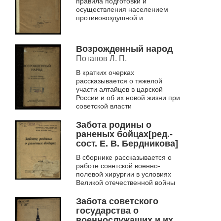
правила подготовки и
осуществления населением
противовоздушной и
противохимической обороны
Возрожденный народ
Потапов Л. П.
В кратких очерках
рассказывается о тяжелой
участи алтайцев в царской
России и об их новой жизни при
советской власти
Забота родины о
раненых бойцах[ред.-
сост. Е. В. Бердникова]
В сборнике рассказывается о
работе советской военно-
полевой хирургии в условиях
Великой отечественной войны
Забота советского
государства о
военнослужащих и их