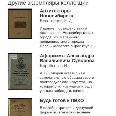
Другие экземпляры коллекции
Архитекторы
Новосибирска
Белогорцев И. Д.
Издание посвящено вехам
становления Новосибирска как
города. Из маленького
провинциального городка
Новониколаевска вырос крупный
промышленный,
административный и культурный
Афоризмы Александра
центр...
Васильевича Суворова
Воробьев Т. И.
А. В. Суворов оставил нам
замечательные образцы своего
полководческого искусства, на
которых учились учатся и будут
учиться побеждать врагов
выдающиеся полководцы
нашего народа. Собранные в
Будь готов к ПВХО
единое цел...
В пособии краткой и доступной
форме излагаются основные