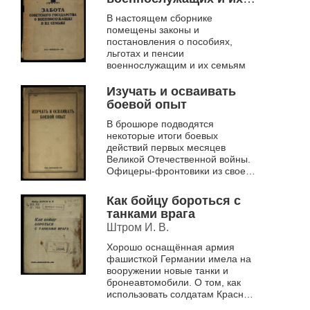
семьях
В настоящем сборнике
помещены законы и
постановления о пособиях,
льготах и пенсии
военнослужащим и их семьям
Изучать и осваивать
боевой опыт
В брошюре подводятся
некоторые итоги боевых
действий первых месяцев
Великой Отечественной войны.
Офицеры-фронтовики из своего
боевого опыта дают
практические рекомендации по
Как бойцу бороться с
ведению оборонительных и н...
танками врага
Штром И. В.
Хорошо оснащённая армия
фашисткой Германии имела на
вооружении новые танки и
бронеавтомобили. О том, как
использовать солдатам Красной
Армии противотанковые