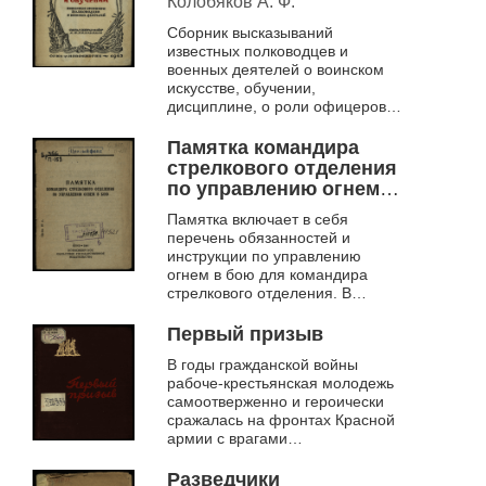
Колобяков А. Ф.
Сборник высказываний
известных полководцев и
военных деятелей о воинском
искусстве, обучении,
дисциплине, о роли офицеров,
призванный помочь молодым
командирам Красной Армии в их
Памятка командира
работе с рядовым сост...
стрелкового отделения
по управлению огнем в
бою
Памятка включает в себя
перечень обязанностей и
инструкции по управлению
огнем в бою для командира
стрелкового отделения. В
памятку включены
вспомогательные рисунки и
Первый призыв
таблицы
В годы гражданской войны
рабоче-крестьянская молодежь
самоотверженно и героически
сражалась на фронтах Красной
армии с врагами
социалистической революции.
Она выполнила свой
Разведчики