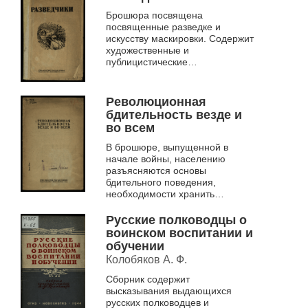
революционный долг перед р...
Брошюра посвящена
посвященные разведке и
искусству маскировки. Содержит
художественные и
публицистические
произведения, инструкции по
маскировке в различных
условиях и примеры успешного
Революционная
выполнения бое...
бдительность везде и
во всем
В брошюре, выпущенной в
начале войны, населению
разъясняются основы
бдительного поведения,
необходимости хранить
военную и государственную
тайну, выявлять шпионов и их
Русские полководцы о
пособников, охранять
воинском воспитании и
стратегичес...
обучении
Колобяков А. Ф.
Сборник содержит
высказывания выдающихся
русских полководцев и