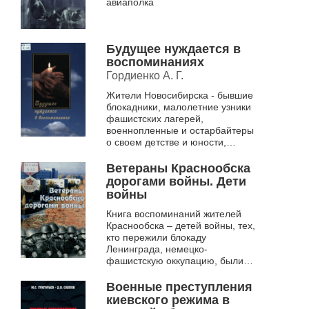
авиаполка
Будущее нуждается в
воспоминаниях
Гордиенко А. Г.
Жители Новосибирска - бывшие
блокадники, малолетние узники
фашистских лагерей,
военнопленные и остарбайтеры
о своем детстве и юности,
пребывании в Германии летом
2003 г. по совместному проекту
Ветераны Краснообска
Федерал...
дорогами войны. Дети
войны
Книга воспоминаний жителей
Краснообска – детей войны, тех,
кто пережили блокаду
Ленинграда, немецко-
фашистскую оккупацию, были
узниками концлагерей,
эвакуированными в связи с
Военные преступления
войной
киевского режима в