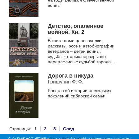
на годы Великой Отечественной
войны
Детство, опаленное
войной. Кн. 2
В книге помещены очерки,
рассказы, эссе и автобиографии
ветеранов – детей войны,
судьбы которых неразрывно
переплелись с судьбой города
Искитима
Дорога в никуда
Гришунин Ф. Ф.
Рассказ об истории нескольких
поколений сибирской семьи
Страницы:
1
2
3
След.
Сайт ГАУК НСО НГОНБ использует файлы cookie и метрические программы