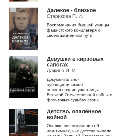
Далекое - близкое
Старикова П. И.
Воспоминания бывшей узницы
фашистского концлагеря о
своем жизненном пути
Девушки в кирзовых
сапогах
Дажина И. М.
Документально-
публицистическое
повествование участницы
Великой Отечественной войны о
фронтовых судьбах своих
однополчанок из 140-й
Сибирской стрелковой дивизии
Детство, опалённое
войной
Очерки, воспоминания об
искитимцах, чье детство выпало