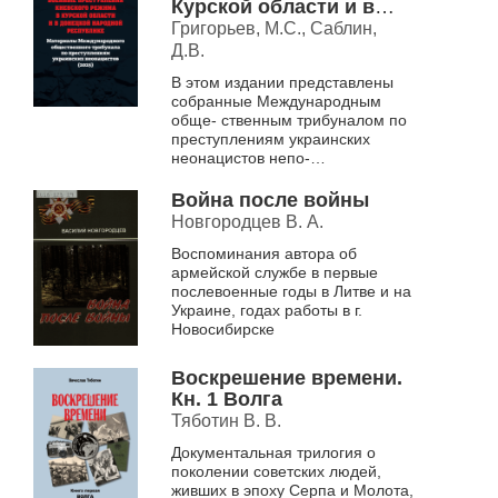
Курской области и в
Донецкой Народной
Григорьев, М.С., Саблин,
Республике. Материалы
Д.В.
Международного
В этом издании представлены
общественного
собранные Международным
трибунала по
обще- ственным трибуналом по
преступлениям
преступлениям украинских
украинских
неонацистов непо-
неонацистов (2025)
средственные свидетельства
пострадавших от вооруженных
Война после войны
сил Украины.
Новгородцев В. А.
В Курской...
Воспоминания автора об
армейской службе в первые
послевоенные годы в Литве и на
Украине, годах работы в г.
Новосибирске
Воскрешение времени.
Кн. 1 Волга
Тяботин В. В.
Документальная трилогия о
поколении советских людей,
живших в эпоху Серпа и Молота,