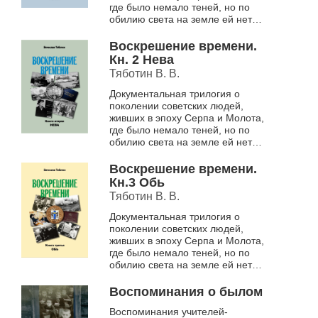
где было немало теней, но по
обилию света на земле ей нет и
не было равных.
Книга первая – «ВОЛГА» (изд-во
Воскрешение времени.
«Манускрипт»,...
Кн. 2 Нева
Тяботин В. В.
Документальная трилогия о
поколении советских людей,
живших в эпоху Серпа и Молота,
где было немало теней, но по
обилию света на земле ей нет и
не было равных.
Книга вторая – «НЕВА» (изд-во
Воскрешение времени.
«Манускрипт»,...
Кн.3 Обь
Тяботин В. В.
Документальная трилогия о
поколении советских людей,
живших в эпоху Серпа и Молота,
где было немало теней, но по
обилию света на земле ей нет и
не было равных.
Книга третья – «ОБЬ» (изд-во
Воспоминания о былом
«Манускрипт»,...
Воспоминания учителей-