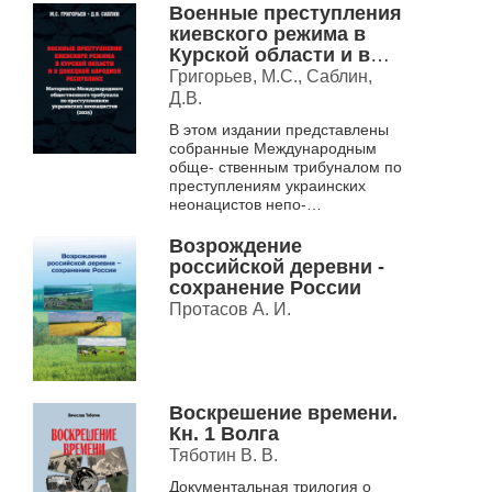
эвакуированными в связи с
Военные преступления
войной
киевского режима в
Курской области и в
Донецкой Народной
Григорьев, М.С., Саблин,
Республике. Материалы
Д.В.
Международного
В этом издании представлены
общественного
собранные Международным
трибунала по
обще- ственным трибуналом по
преступлениям
преступлениям украинских
украинских
неонацистов непо-
неонацистов (2025)
средственные свидетельства
пострадавших от вооруженных
Возрождение
сил Украины.
российской деревни -
В Курской...
сохранение России
Протасов А. И.
Воскрешение времени.
Кн. 1 Волга
Тяботин В. В.
Документальная трилогия о