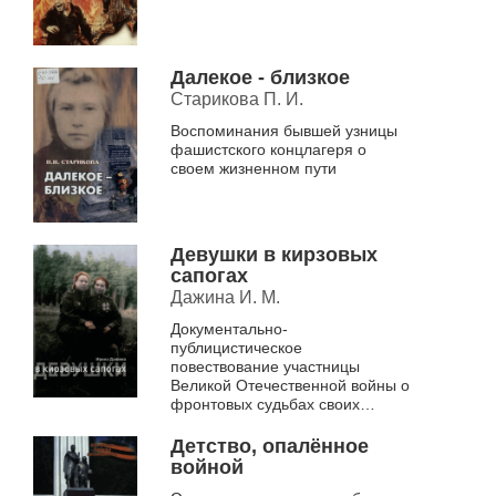
Далекое - близкое
Старикова П. И.
Воспоминания бывшей узницы
фашистского концлагеря о
своем жизненном пути
Девушки в кирзовых
сапогах
Дажина И. М.
Документально-
публицистическое
повествование участницы
Великой Отечественной войны о
фронтовых судьбах своих
однополчанок из 140-й
Сибирской стрелковой дивизии
Детство, опалённое
войной