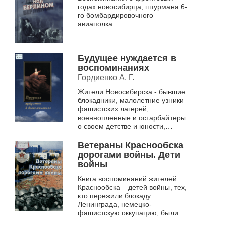
годах новосибирца, штурмана 6-
го бомбардировочного
авиаполка
Будущее нуждается в
воспоминаниях
Гордиенко А. Г.
Жители Новосибирска - бывшие
блокадники, малолетние узники
фашистских лагерей,
военнопленные и остарбайтеры
о своем детстве и юности,
пребывании в Германии летом
2003 г. по совместному проекту
Ветераны Краснообска
Федерал...
дорогами войны. Дети
войны
Книга воспоминаний жителей
Краснообска – детей войны, тех,
кто пережили блокаду
Ленинграда, немецко-
фашистскую оккупацию, были
узниками концлагерей,