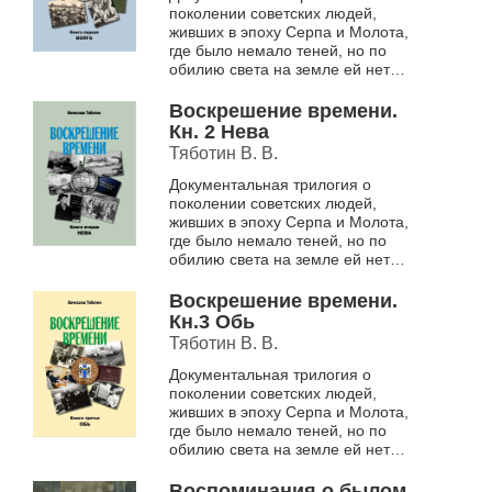
поколении советских людей,
живших в эпоху Серпа и Молота,
где было немало теней, но по
обилию света на земле ей нет и
не было равных.
Книга первая – «ВОЛГА» (изд-во
Воскрешение времени.
«Манускрипт»,...
Кн. 2 Нева
Тяботин В. В.
Документальная трилогия о
поколении советских людей,
живших в эпоху Серпа и Молота,
где было немало теней, но по
обилию света на земле ей нет и
не было равных.
Книга вторая – «НЕВА» (изд-во
Воскрешение времени.
«Манускрипт»,...
Кн.3 Обь
Тяботин В. В.
Документальная трилогия о
поколении советских людей,
живших в эпоху Серпа и Молота,
где было немало теней, но по
обилию света на земле ей нет и
не было равных.
Книга третья – «ОБЬ» (изд-во
Воспоминания о былом