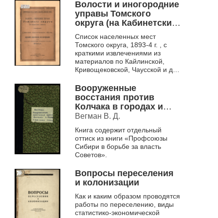
Справочник снабжен
Волости и иногородние
многочисленными
управы Томского
картографическими...
округа (на Кабинетских
землях)
Список населенных мест
Томского округа, 1893-4 г. , с
краткими извлечениями из
материалов по Кайлинской,
Кривощековской, Чаусской и др.
волостям.
Вооруженные
восстания против
Колчака в городах и
рабочих районах
Вегман В. Д.
Сибири
Книга содержит отдельный
оттиск из книги «Профсоюзы
Сибири в борьбе за власть
Советов».
Вопросы переселения
и колонизации
Как и каким образом проводятся
работы по переселению, виды
статистико-экономической