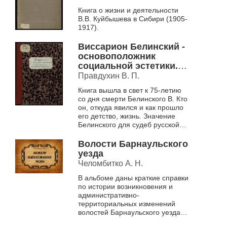
Книга о жизни и деятельности
В.В. Куйбышева в Сибири (1905-
1917).
Виссарион Белинский -
основоположник
социальной эстетики. К
75-летию со дня смерти
Правдухин В. П.
(1848-1923 г.).
Книга вышла в свет к 75-летию
со дня смерти Белинского В. Кто
он, откуда явился и как прошло
его детство, жизнь. Значение
Белинского для судеб русской
культуры.
Волости Барнаульского
уезда
Челомбитко А. Н.
В альбоме даны краткие справки
по истории возникновения и
административно-
территориальных изменений
волостей Барнаульского уезда в
дореволюционный период.