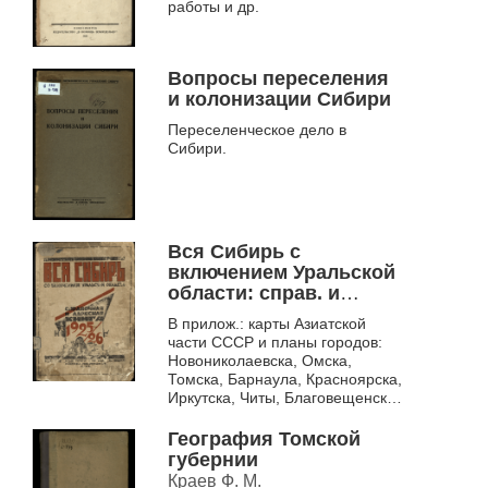
работы и др.
Вопросы переселения
и колонизации Сибири
Переселенческое дело в
Сибири.
Вся Сибирь с
включением Уральской
области: справ. и
адрес. кн. на 1925-1926
В прилож.: карты Азиатской
гг.
части СССР и планы городов:
Новониколаевска, Омска,
Томска, Барнаула, Красноярска,
Иркутска, Читы, Благовещенска,
Владивостока, Свердловска
География Томской
губернии
Краев Ф. М.