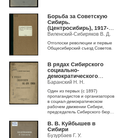
Борьба за Советскую
Сибирь.
(Центросибирь), 1917-
1918 гг
Виленский-Сибиряков В. Д.
Отголоски революции и первые
Общесибирский съезд Советов.
В рядах Сибирского
социально-
демократического
союза
Баранский Н. Н.
Один из первых (с 1897)
пропагандистов и организаторов
в социал-демократическом
рабочем движении Сибири,
председатель Сибирского бюро
подпольщиков при Истпарте о
роли политических ссыльных в
В. В. Куйбышев в
о...
Сибири
Бузурбаев Г. У.