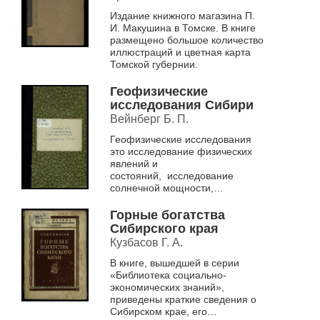
Издание книжного магазина П.
И. Макушина в Томске. В книге
размещено большое количество
иллюстраций и цветная карта
Томской губернии.
Геофизические
исследования Сибири
Вейнберг Б. П.
Геофизические исследования
это исследование физических
явлений и
состояний, исследование
солнечной мощности,
исследование изменений под
влиянием солнца и других
Горные богатства
небесных тел.
Сибирского края
Кузбасов Г. А.
В книге, вышедшей в серии
«Библиотека социально-
экономических знаний»,
приведены краткие сведения о
Сибирском крае, его