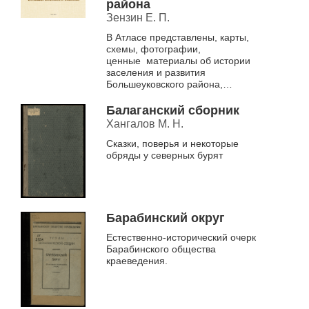
района
Зензин Е. П.
В Атласе представлены, карты,
схемы, фотографии,
ценные материалы об истории
заселения и развития
Большеуковского района,
хранящиеся в фондах историко-
культурного музея-заповедника
Балаганский сборник
«Московско-Сибирский...
Хангалов М. Н.
Сказки, поверья и некоторые
обряды у северных бурят
Барабинский округ
Естественно-исторический очерк
Барабинского общества
краеведения.