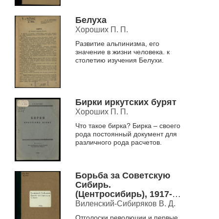
Белуха
Хороших П. П.
Развитие альпинизма, его
значение в жизни человека. к
столетию изучения Белухи.
Бирки иркутских бурят
Хороших П. П.
Что такое бирка? Бирка – своего
рода постоянный документ для
различного рода расчетов.
Борьба за Советскую
Сибирь.
(Центросибирь), 1917-
1918 гг
Виленский-Сибиряков В. Д.
Отголоски революции и первые