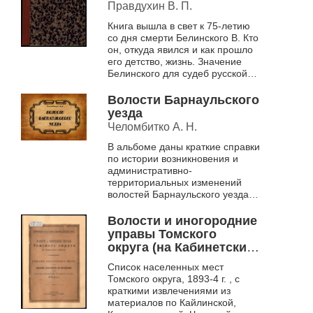
75-летию со дня смерти
Правдухин В. П.
(1848-1923 г.).
Книга вышла в свет к 75-летию
со дня смерти Белинского В. Кто
он, откуда явился и как прошло
его детство, жизнь. Значение
Белинского для судеб русской
культуры.
Волости Барнаульского
уезда
Челомбитко А. Н.
В альбоме даны краткие справки
по истории возникновения и
административно-
территориальных изменений
волостей Барнаульского уезда в
дореволюционный период.
Справочник снабжен
Волости и иногородние
многочисленными
управы Томского
картографическими...
округа (на Кабинетских
землях)
Список населенных мест
Томского округа, 1893-4 г. , с
краткими извлечениями из
материалов по Кайлинской,