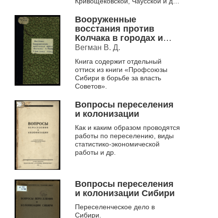
Кривощековской, Чаусской и др.
волостям.
Вооруженные
восстания против
Колчака в городах и
рабочих районах
Вегман В. Д.
Сибири
Книга содержит отдельный
оттиск из книги «Профсоюзы
Сибири в борьбе за власть
Советов».
Вопросы переселения
и колонизации
Как и каким образом проводятся
работы по переселению, виды
статистико-экономической
работы и др.
Вопросы переселения
и колонизации Сибири
Переселенческое дело в
Сибири.