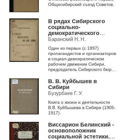
Общесибирский съезд Советов.
В рядах Сибирского
социально-
демократического
союза
Баранский Н. Н.
Один из первых (с 1897)
пропагандистов и организаторов
в социал-демократическом
рабочем движении Сибири,
председатель Сибирского бюро
подпольщиков при Истпарте о
роли политических ссыльных в
В. В. Куйбышев в
о...
Сибири
Бузурбаев Г. У.
Книга о жизни и деятельности
В.В. Куйбышева в Сибири (1905-
1917).
Виссарион Белинский -
основоположник
социальной эстетики. К