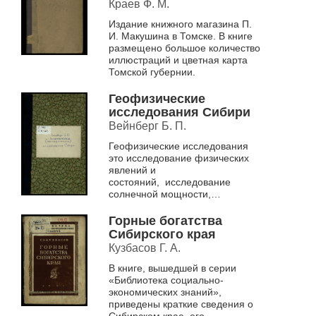
Краев Ф. М.
Издание книжного магазина П.
И. Макушина в Томске. В книге
размещено большое количество
иллюстраций и цветная карта
Томской губернии.
Геофизические
исследования Сибири
Вейнберг Б. П.
Геофизические исследования
это исследование физических
явлений и
состояний, исследование
солнечной мощности,
исследование изменений под
влиянием солнца и других
Горные богатства
небесных тел.
Сибирского края
Кузбасов Г. А.
В книге, вышедшей в серии
«Библиотека социально-
экономических знаний»,
приведены краткие сведения о
Сибирском крае, его