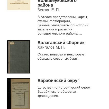
Большеуковского
района
Зензин Е. П.
В Атласе представлены, карты,
схемы, фотографии,
ценные материалы об истории
заселения и развития
Большеуковского района,
хранящиеся в фондах историко-
культурного музея-заповедника
Балаганский сборник
«Московско-Сибирский...
Хангалов М. Н.
Сказки, поверья и некоторые
обряды у северных бурят
Барабинский округ
Естественно-исторический очерк
Барабинского общества
краеведения.