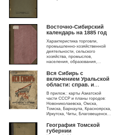
Восточно-Сибирский
календарь на 1885 год
Характеристика торговли,
промышленно-хозяйственной
деятельности, сельского
хозяйства, промыслов,
населения, образования,
транспорта, переселенческой
политики на территории
Вся Сибирь с
Восточной Сибири в 1885 году...
включением Уральской
области: справ. и
адрес. кн. на 1925-1926
В прилож.: карты Азиатской
гг.
части СССР и планы городов:
Новониколаевска, Омска,
Томска, Барнаула, Красноярска,
Иркутска, Читы, Благовещенска,
Владивостока, Свердловска
География Томской
губернии