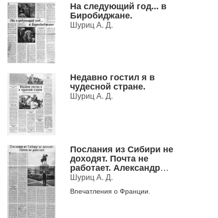
На следующий год... в
Биробиджане.
Шуриц А. Д.
Недавно гостил я в
чудесной стране.
Шуриц А. Д.
Послания из Сибири не
доходят. Почта не
работает. Александр
Шуриц, художник: В
Шуриц А. Д.
расчетах Эйфеля я
Впечатления о Франции.
сильно сомневался.