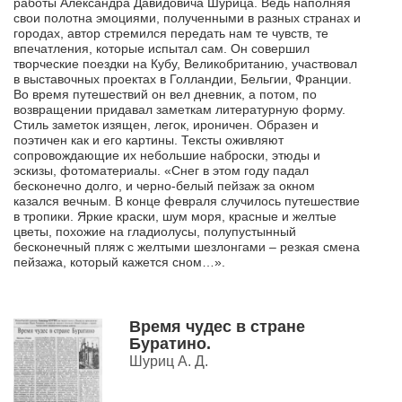
работы Александра Давидовича Шурица. Ведь наполняя
свои полотна эмоциями, полученными в разных странах и
городах, автор стремился передать нам те чувств, те
впечатления, которые испытал сам. Он совершил
творческие поездки на Кубу, Великобританию, участвовал
в выставочных проектах в Голландии, Бельгии, Франции.
Во время путешествий он вел дневник, а потом, по
возвращении придавал заметкам литературную форму.
Стиль заметок изящен, легок, ироничен. Образен и
поэтичен как и его картины. Тексты оживляют
сопровождающие их небольшие наброски, этюды и
эскизы, фотоматериалы. «Снег в этом году падал
бесконечно долго, и черно-белый пейзаж за окном
казался вечным. В конце февраля случилось путешествие
в тропики. Яркие краски, шум моря, красные и желтые
цветы, похожие на гладиолусы, полупустынный
бесконечный пляж с желтыми шезлонгами – резкая смена
пейзажа, который кажется сном…».
Время чудес в стране
Буратино.
Шуриц А. Д.