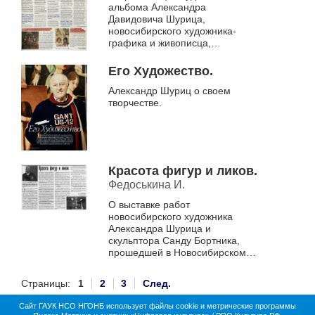
альбома Александра
Давидовича Шурица,
новосибирского художника-
графика и живописца,
прошедшей 14 декабря 2020
года в большом зале центра
Его Художество.
культуры и отдыха "Победа&qu...
Александр Шуриц о своем
творчестве.
Красота фигур и ликов.
Федоськина И.
О выставке работ
новосибирского художника
Александра Шурица и
скульптора Санду Бортника,
прошедшей в Новосибирском
областном краеведческом
музее.
Страницы:
1
2
3
След.
Сайт ГАУК НСО НГОНБ использует файлы cookie и метрические программы