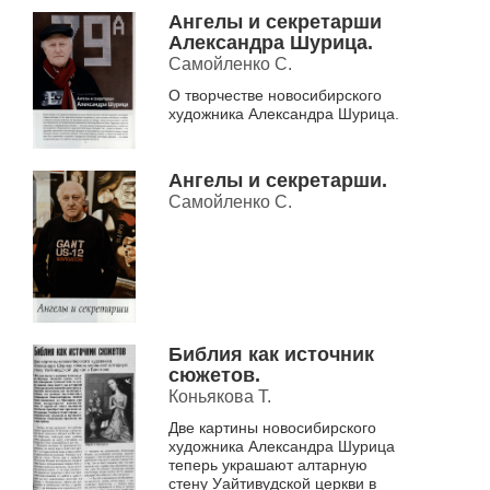
Академии художеств,
Ангелы и секретарши
лауреат и дипломант
Александра Шурица.
российских и
Самойленко С.
международных
О творчестве новосибирского
конкурсов и выставок.
художника Александра Шурица.
Краткая справка.
Ангелы и секретарши.
Самойленко С.
Библия как источник
сюжетов.
Коньякова Т.
Две картины новосибирского
художника Александра Шурица
теперь украшают алтарную
стену Уайтивудской церкви в