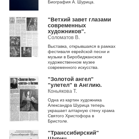
Биография А. Шурица.
Градообразующий
художник. Эпилог.
"Ветхий завет глазами
современных
художников".
Соломатов В.
Выставка, открывшаяся в рамках
фестиваля еврейской песни и
музыки в Биробиджанском
художественном музее
современного искусства.
"Золотой ангел"
"улетел" в Англию.
Коньякова Т.
Одна из картин художника
Александра Шурица теперь
украшает алтарную стену храма
Святого Христофора в
Бристоле.
"Транссибирский"
Шуриц.