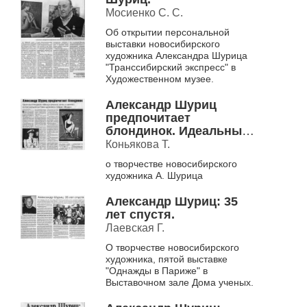
Мосиенко С. С.
Об открытии персональной
выставки новосибирского
художника Александра Шурица
"Транссибирский экспресс" в
Художественном музее.
Александр Шуриц
предпочитает
блондинок. Идеальные
блондинки, офисные
Коньякова Т.
девушки, ангелы и
о творчестве новосибирского
капитаны на
художника А. Шурица
персональной
выставке художника в
Александр Шуриц: 35
галерее "Модерн".
лет спустя.
Лаевская Г.
О творчестве новосибирского
художника, пятой выставке
"Однажды в Париже" в
Выставочном зале Дома ученых.