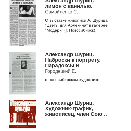
Александр Шуриц:
лимон с ванилью.
Самойленко С.
О выставке живописи А. Шурица
"Цветы для Арлекина" в галерее
"Модерн" (г. Новосибирск).
Александр Шуриц.
Наброски к портрету.
Парадоксы и
совпадения.
Городецкий Е.
о новосибирском художнике
Александр Шуриц.
Художник-график,
живописец, член Союза
художников России.
награжден Серебряной
медалью Российской