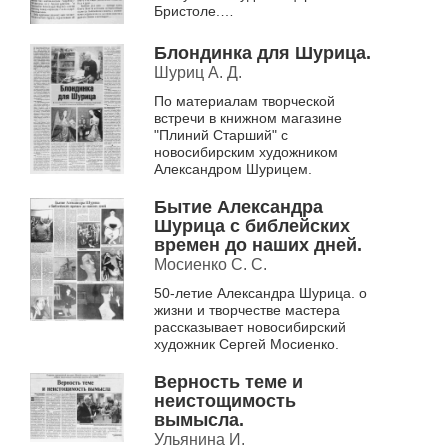
Бристоле.
О картинах "Золотой ангел" и
"Мария из Назарета", купленных
Блондинка для Шурица.
для...
Шуриц А. Д.
По материалам творческой
встречи в книжном магазине
"Плиний Старший" с
новосибирским художником
Александром Шурицем.
Бытие Александра
Шурица с библейских
времен до наших дней.
Мосиенко С. С.
50-летие Александра Шурица. о
жизни и творчестве мастера
рассказывает новосибирский
художник Сергей Мосиенко.
Верность теме и
неистощимость
вымысла.
Ульянина И.