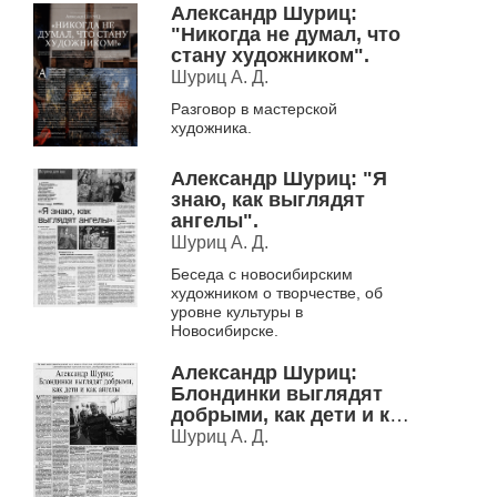
Александр Шуриц:
"Никогда не думал, что
стану художником".
Шуриц А. Д.
Разговор в мастерской
художника.
Александр Шуриц: "Я
знаю, как выглядят
ангелы".
Шуриц А. Д.
Беседа с новосибирским
художником о творчестве, об
уровне культуры в
Новосибирске.
Александр Шуриц:
Блондинки выглядят
добрыми, как дети и как
ангелы.
Шуриц А. Д.