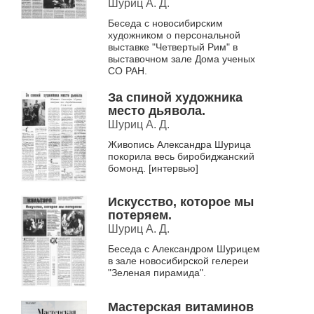
Шуриц А. Д.
Беседа с новосибирским
художником о персональной
выставке "Четвертый Рим" в
выставочном зале Дома ученых
СО РАН.
За спиной художника
место дьявола.
Шуриц А. Д.
Живопись Александра Шурица
покорила весь биробиджанский
бомонд. [интервью]
Искусство, которое мы
потеряем.
Шуриц А. Д.
Беседа с Александром Шурицем
в зале новосибирской гелереи
"Зеленая пирамида".
Мастерская витаминов