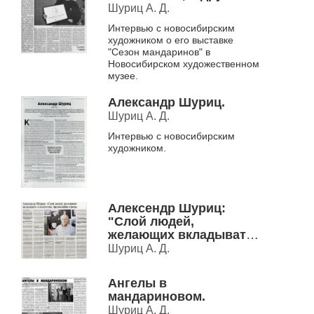
Шуриц А. Д.
Интервью с новосибирским
художником о его выставке
"Сезон мандаринов" в
Новосибирском художественном
музее.
Александр Шуриц.
Шуриц А. Д.
Интервью с новосибирским
художником.
Алексендр Шуриц:
"Слой людей,
желающих вкладывать
в искусство,
Шуриц А. Д.
чрезвычайно тонок.
Ангелы в
мандариновом.
Шуриц А. Д.