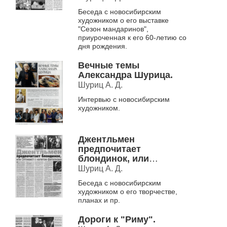
Беседа с новосибирским
художником о его выставке
"Сезон мандаринов",
приуроченная к его 60-летию со
дня рождения.
Вечные темы
Александра Шурица.
Шуриц А. Д.
Интервью с новосибирским
художником.
Джентльмен
предпочитает
блондинок, или
Оптимист с налетом
Шуриц А. Д.
фатализма.
Беседа с новосибирским
художником о его творчестве,
планах и пр.
Дороги к "Риму".