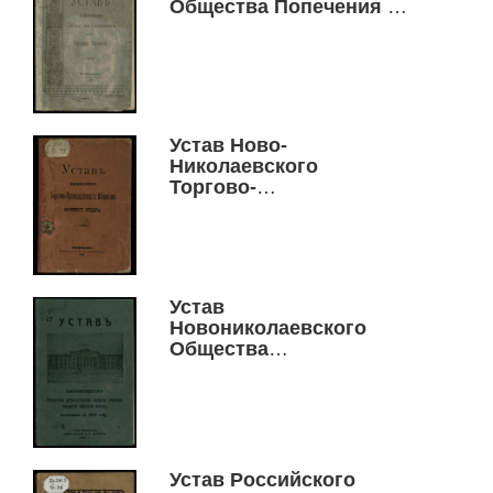
Общества Попечения о
народном образовании
Устав Ново-
Николаевского
Торгово-
Промышленного
Общества взаимного
кредита
Устав
Новониколаевского
Общества
увековечения памяти
героев великой
мировой войны,
возникшей в 1914 году
Устав Российского