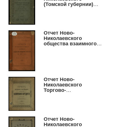
(Томской губернии)
торгово-
промышленного
общества взаимного
кредита за 1909
Отчет Ново-
Николаевского
общества взаимного
страхования имуществ
от огня за 1912 год (с 10
октября 1910 года)
Отчет Ново-
Николаевского
Торгово-
промышленного
общества взаимного
кредита за 1911 год
Отчет Ново-
Николаевского