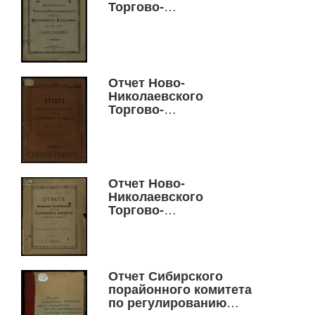
Торгово-
промышленного
общества взаимного
кредита за 1913 год
Отчет Ново-
Николаевского
Торгово-
промышленного
общества взаимного
кредита за 1914 год
Отчет Ново-
Николаевского
Торгово-
промышленного
общества взаимного
кредита за десятый
1915 операционный год
Отчет Сибирского
порайонного комитета
по регулированию