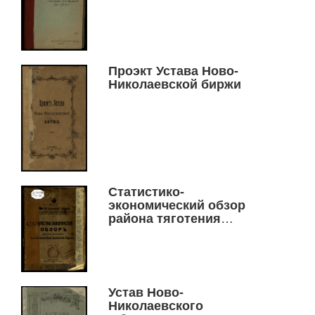
массовых перевозок
грузов по железным
дорогам за 1913 год
Проэкт Устава Ново-
Николаевской биржи
Статистико-
экономический обзор
района тяготения
Забайкальской
железной дороги
Устав Ново-
Николаевского