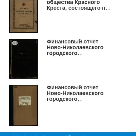
общества Красного
Креста, состоящего под
высочайшим
покровительством ее
Императорского
Величества
Императрицы Марии
Финансовый отчет
Федоровны
Ново-Николаевского
городского
общественного
управления за 1907 год
Финансовый отчет
Ново-Николаевского
городского
общественного
управления за 1908 год