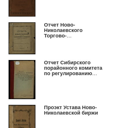
промышленного
общества взаимного
кредита за 1914 год
Отчет Ново-
Николаевского
Торгово-
промышленного
общества взаимного
кредита за десятый
1915 операционный год
Отчет Сибирского
порайонного комитета
по регулированию
массовых перевозок
грузов по железным
дорогам за 1913 год
Проэкт Устава Ново-
Николаевской биржи