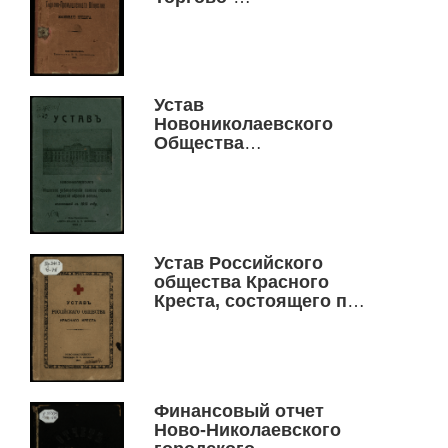
Промышленного
Общества взаимного
кредита
Устав
Новониколаевского
Общества
увековечения памяти
героев великой
мировой войны,
возникшей в 1914 году
Устав Российского
общества Красного
Креста, состоящего под
высочайшим
покровительством ее
Императорского
Величества
Императрицы Марии
Финансовый отчет
Федоровны
Ново-Николаевского