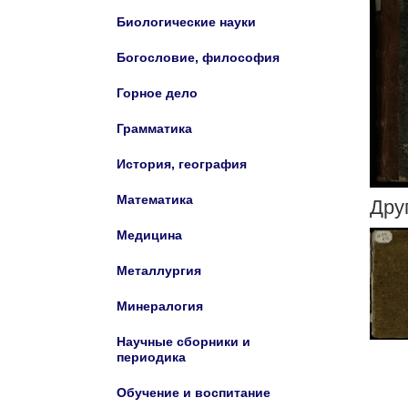
Биологические науки
Богословие, философия
Горное дело
Грамматика
История, география
Математика
Дру
Медицина
Металлургия
Минералогия
Научные сборники и
периодика
Обучение и воспитание