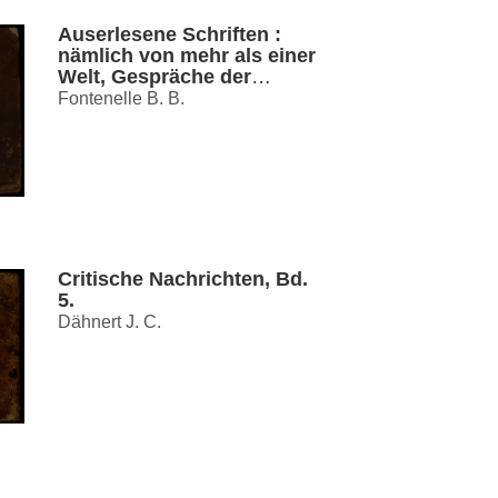
Auserlesene Schriften :
nämlich von mehr als einer
Welt, Gespräche der
Todten, und die Historie
Fontenelle B. B.
der heydnischen Orakel
Critische Nachrichten, Bd.
5.
Dähnert J. C.