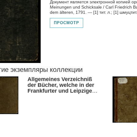
Документ является электронной копией ори
Meinungen und Schicksale / Carl Friedrich Ba
dem älteren, 1791. — [1] тит. л.; [1] шмуцтит.
ПРОСМОТР
гие экземпляры коллекции
Allgemeines Verzeichniß
der Bücher, welche in der
Frankfurter und Leipziger
Ostermesse des 1794
Jahres entweder ganz neu
gedruckt, oder sonst
verbessert, wieder
aufgekeget worden sind,
auch inskünstige noch
herauskommen sollen.