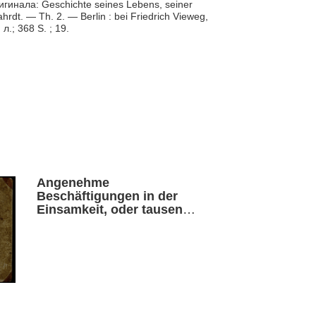
гинала: Geschichte seines Lebens, seiner
hrdt. — Th. 2. — Berlin : bei Friedrich Vieweg,
 л.; 368 S. ; 19.
Angenehme
Beschäftigungen in der
Einsamkeit, oder tausend
Stück auserlesene
Anekdoten. Th. 2