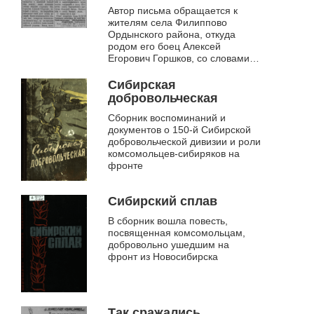
Автор письма обращается к
жителям села Филиппово
Ордынского района, откуда
родом его боец Алексей
Егорович Горшков, со словами
благодарности за воспитание
героического земляка, с честью
Сибирская
выполняющего с...
добровольческая
Сборник воспоминаний и
документов о 150-й Сибирской
добровольческой дивизии и роли
комсомольцев-сибиряков на
фронте
Сибирский сплав
В сборник вошла повесть,
посвященная комсомольцам,
добровольно ушедшим на
фронт из Новосибирска
Так сражались