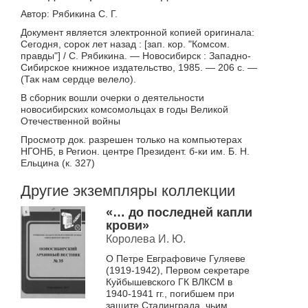
Автор: Рябикина С. Г.
Документ является электронной копией оригинала:
Сегодня, сорок лет назад : [зап. кор. "Комсом.
правды"] / С. Рябикина. — Новосибирск : Западно-
Сибирское книжное издательство, 1985. — 206 с. —
(Так нам сердце велело).
В сборник вошли очерки о деятельности
новосибирских комсомольцах в годы Великой
Отечественной войны
Просмотр док. разрешен только на компьютерах
НГОНБ, в Регион. центре Президент. б-ки им. Б. Н.
Ельцина (к. 327)
Другие экземпляры коллекции
«… до последней капли
крови»
Королева И. Ю.
О Петре Евграфовиче Гуляеве
(1919-1942), Первом секретаре
Куйбышевского ГК ВЛКСМ в
1940-1941 гг., погибшем при
защите Сталинграда, чьим