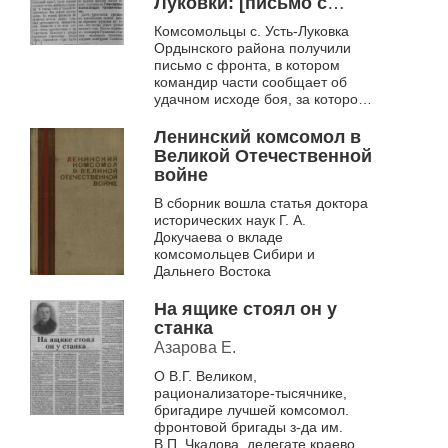
Луковки: [письмо с
фронта]
Комсомольцы с. Усть-Луковка
Ордынского района получили
письмо с фронта, в котором
командир части сообщает об
удачном исходе боя, за которое
их земляк, комсомолец
Гончаров Александр
Ленинский комсомол в
Трофимович был нагр...
Великой Отечественной
войне
В сборник вошла статья доктора
исторических наук Г. А.
Докучаева о вкладе
комсомольцев Сибири и
Дальнего Востока
На ящике стоял он у
станка
Азарова Е.
О В.Г. Великом,
рационализаторе-тысячнике,
бригадире лучшей комсомол.
фронтовой бригады з-да им.
В.П. Чкалова, делегате краевого