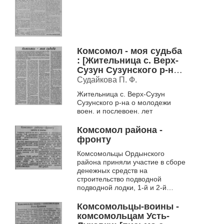
Комсомол - моя судьба
: [Жительница с. Верх-
Сузун Сузунского р-на
о молодежи воен. и
Судайкова П. Ф.
послевоен. лет]
Жительница с. Верх-Сузун
Сузунского р-на о молодежи
воен. и послевоен. лет
Комсомол района -
фронту
Комсомольцы Ордынского
района приняли участие в сборе
денежных средств на
строительство подводной
подводной лодки, 1-й и 2-й
эскадрилий самолетов
"Новосибирский комсомолец",
Комсомольцы-воины -
на создание танк...
комсомольцам Усть-