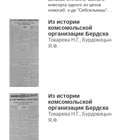
комсорга одного из цехов
новосиб. з-да "Сибсельмаш";
комсорга ремесл. уч-ща, з-да
им. XVI парт. съезда; второго ...
Из истории
комсомольской
организации Бердска
Токарева Н.Г., Бурдовицын
Я.Ф.
Из истории
комсомольской
организации Бердска
Токарева Н.Г., Бурдовицын
Я.Ф.