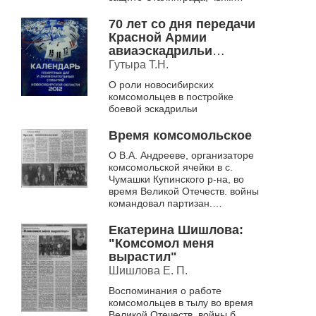
именем названа улица в г.
Куйбышеве Новосибирской
70 лет со дня передачи
област...
Красной Армии
авиаэскадрильи
«Новосибирский
Гутыра Т.Н.
комсомолец» (1942)
О роли новосибирских
комсомольцев в постройке
боевой эскадрильи
Время комсомольское
О В.А. Андрееве, организаторе
комсомольской ячейки в с.
Чумашки Купинского р-на, во
время Великой Отечеств. войны
командовал партизан.
соединением в Молдавии
Екатерина Шишлова:
"Комсомол меня
вырастил"
Шишлова Е. П.
Воспоминания о работе
комсомольцев в тылу во время
Великой Отечеств. войны б.