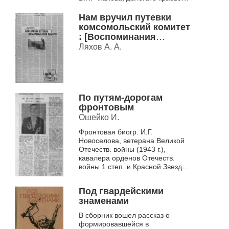
съезда молодых рабочих 1943-
1945 гг.(до войны - ученик ст.
Нам вручил путевки
юных тех...
комсомольский комитет
: [Воспоминания
журналиста, засл.
Ляхов А. А.
работника культуры РФ
о вступлении в
комсомол
(Новосибирск, 1943 г.);
комсомольцах, которых
По путям-дорогам
знал, в т.ч. о секретарях
фронтовым
Новосиб. обкома
Ошейко И.
комсомола
Фронтовая биогр. И.Г.
Е.К.Лигачеве (в разные
Новоселова, ветерана Великой
годы был перв
Отечеств. войны (1943 г.),
кавалера орденов Отечеств.
войны 1 степ. и Красной Звезды,
б. инструктора Маслянинского
райкома ВЛКСМ (с 1944 ...
Под гвардейскими
знаменами
В сборник вошел рассказ о
формировавшейся в