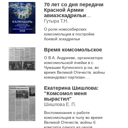
Куйбышеве Новосибирской
70 лет со дня передачи
област...
Красной Армии
авиаэскадрильи
«Новосибирский
Гутыра Т.Н.
комсомолец» (1942)
О роли новосибирских
комсомольцев в постройке
боевой эскадрильи
Время комсомольское
О В.А. Андрееве, организаторе
комсомольской ячейки в с.
Чумашки Купинского р-на, во
время Великой Отечеств. войны
командовал партизан.
соединением в Молдавии
Екатерина Шишлова:
"Комсомол меня
вырастил"
Шишлова Е. П.
Воспоминания о работе
комсомольцев в тылу во время
Великой Отечеств. войны б.
комсорга одного из цехов