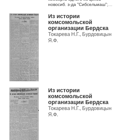
новосиб. з-да "Сибсельмаш";
комсорга ремесл. уч-ща, з-да
им. XVI парт. съезда; второго ...
Из истории
комсомольской
организации Бердска
Токарева Н.Г., Бурдовицын
Я.Ф.
Из истории
комсомольской
организации Бердска
Токарева Н.Г., Бурдовицын
Я.Ф.