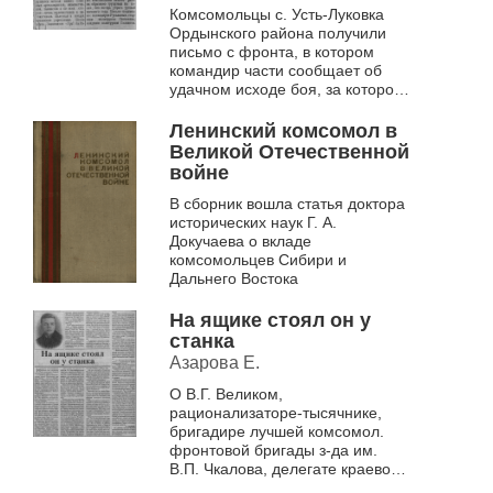
фронта]
Комсомольцы с. Усть-Луковка
Ордынского района получили
письмо с фронта, в котором
командир части сообщает об
удачном исходе боя, за которое
их земляк, комсомолец
Гончаров Александр
Ленинский комсомол в
Трофимович был нагр...
Великой Отечественной
войне
В сборник вошла статья доктора
исторических наук Г. А.
Докучаева о вкладе
комсомольцев Сибири и
Дальнего Востока
На ящике стоял он у
станка
Азарова Е.
О В.Г. Великом,
рационализаторе-тысячнике,
бригадире лучшей комсомол.
фронтовой бригады з-да им.
В.П. Чкалова, делегате краевого
съезда молодых рабочих 1943-