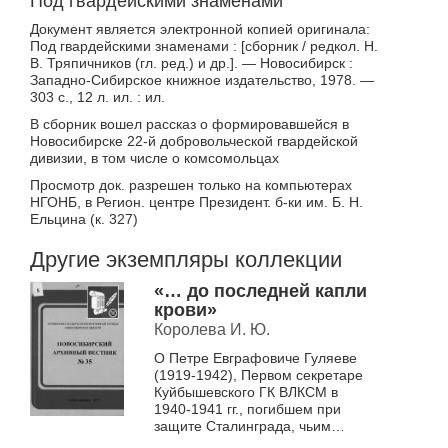
Под гвардейскими знаменами
Документ является электронной копией оригинала:
Под гвардейскими знаменами : [сборник / редкол. Н.
В. Тряпичников (гл. ред.) и др.]. — Новосибирск :
Западно-Сибирское книжное издательство, 1978. —
303 с., 12 л. ил. : ил.
В сборник вошел рассказ о формировавшейся в
Новосибирске 22-й добровольческой гвардейской
дивизии, в том числе о комсомольцах
Просмотр док. разрешен только на компьютерах
НГОНБ, в Регион. центре Президент. б-ки им. Б. Н.
Ельцина (к. 327)
Другие экземпляры коллекции
«… до последней капли
крови»
Королева И. Ю.
О Петре Евграфовиче Гуляеве
(1919-1942), Первом секретаре
Куйбышевского ГК ВЛКСМ в
1940-1941 гг., погибшем при
защите Сталинграда, чьим
именем названа улица в г.