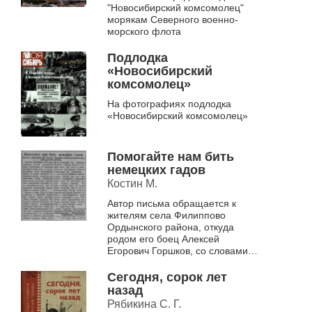
"Новосибирский комсомолец"
морякам Северного военно-
морского флота
Подлодка
«Новосибирский
комсомолец»
На фотографиях подлодка
«Новосибирский комсомолец»
Помогайте нам бить
немецких гадов
Костин М.
Автор письма обращается к
жителям села Филиппово
Ордынского района, откуда
родом его боец Алексей
Егорович Горшков, со словами
благодарности за воспитание
героического земляка, с честью
Сегодня, сорок лет
выполняющего с...
назад
Рябикина С. Г.