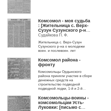
Комсомол - моя судьба
: [Жительница с. Верх-
Сузун Сузунского р-на
о молодежи воен. и
Судайкова П. Ф.
послевоен. лет]
Жительница с. Верх-Сузун
Сузунского р-на о молодежи
воен. и послевоен. лет
Комсомол района -
фронту
Комсомольцы Ордынского
района приняли участие в сборе
денежных средств на
строительство подводной
подводной лодки, 1-й и 2-й
эскадрилий самолетов
"Новосибирский комсомолец",
Комсомольцы-воины -
на создание танк...
комсомольцам Усть-
Луковки: [письмо с