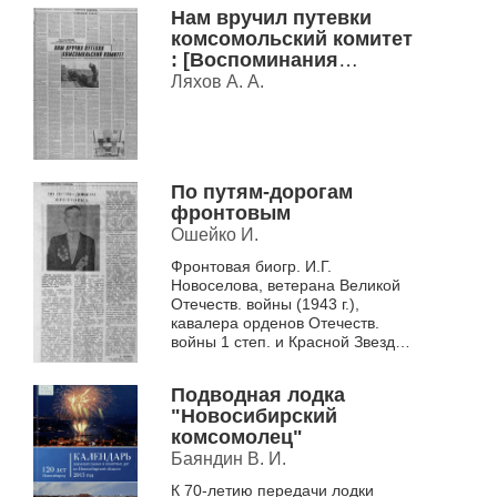
1945 гг.(до войны - ученик ст.
Нам вручил путевки
юных тех...
комсомольский комитет
: [Воспоминания
журналиста, засл.
Ляхов А. А.
работника культуры РФ
о вступлении в
комсомол
(Новосибирск, 1943 г.);
комсомольцах, которых
По путям-дорогам
знал, в т.ч. о секретарях
фронтовым
Новосиб. обкома
Ошейко И.
комсомола
Фронтовая биогр. И.Г.
Е.К.Лигачеве (в разные
Новоселова, ветерана Великой
годы был перв
Отечеств. войны (1943 г.),
кавалера орденов Отечеств.
войны 1 степ. и Красной Звезды,
б. инструктора Маслянинского
райкома ВЛКСМ (с 1944 ...
Подводная лодка
"Новосибирский
комсомолец"
Баяндин В. И.
К 70-летию передачи лодки