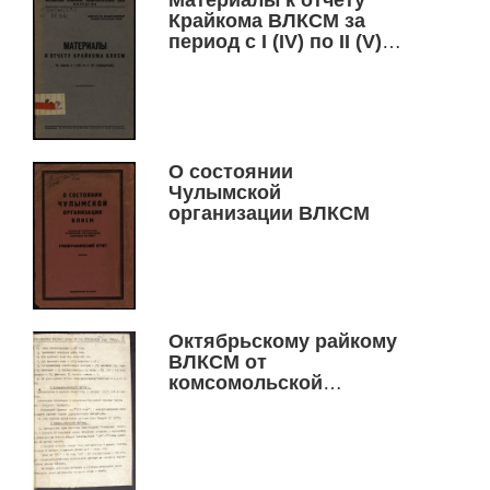
Материалы к отчету
Крайкома ВЛКСМ за
период с I (IV) по II (V)
конференцию
О состоянии
Чулымской
организации ВЛКСМ
Октябрьскому райкому
ВЛКСМ от
комсомольской
организации завода
"Труд"