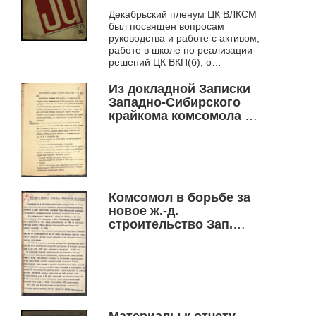
Декабрьский пленум ЦК ВЛКСМ
был посвящен вопросам
руководства и работе с активом,
работе в школе по реализации
решений ЦК ВКП(б), о
марксистско-ленинском
воспитании и работе с
Из докладной Записки
новичками
Западно-Сибирского
крайкома комсомола в
ЦК ВЛКСМ
Комсомол в борьбе за
новое ж.-д.
строительство Зап.
Сибкрая