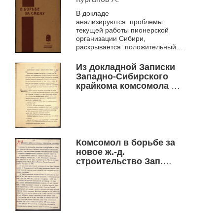
В докладе
анализируются проблемы
текущей работы пионерской
организации Сибири,
раскрывается положительный
опыт ряда местных организаций
Из докладной Записки
Западно-Сибирского
крайкома комсомола в
ЦК ВЛКСМ
Комсомол в борьбе за
новое ж.-д.
строительство Зап.
Сибкрая