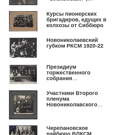
рекомендованных к
вступлению в ВКП(б).
Курсы пионерских
бригадиров, едущих в
колхозы от Сиббюро
Новониколаевский
губком РКСМ 1920-22
Президиум
торжественного
собрания
Новосибирской
губернской
Участники Второго
организации РКСМ,
пленума
посвященный 3-ей
Новониколавского
годовщине организации
укома РЛКСМ
Черепановское
райбюро ВЛКСМ