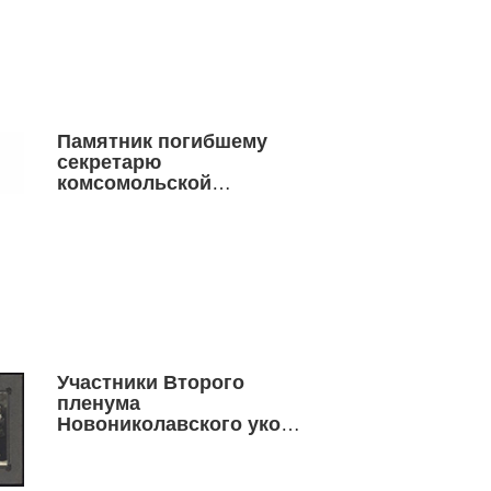
Памятник погибшему
секретарю
комсомольской
организации села Троицк
Васильеву А. И.
Участники Второго
пленума
Новониколавского укома
РЛКСМ