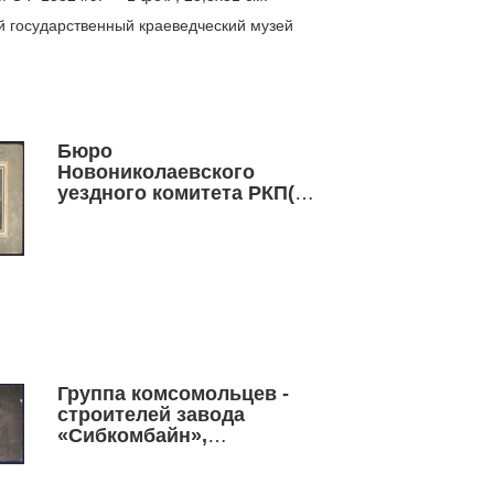
й государственный краеведческий музей
Бюро
Новониколаевского
уездного комитета РКП(б)
1925 г.
Группа комсомольцев -
строителей завода
«Сибкомбайн»,
рекомендованных к
вступлению в ВКП(б).