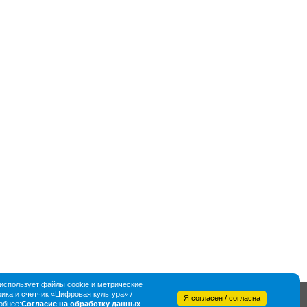
спользует файлы cookie и метрические
ка и счетчик «Цифровая культура» /
Я согласен / согласна
обнее:
Согласие на обработку данных