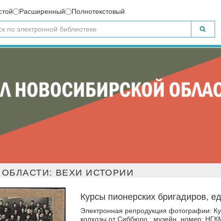
стой
Расширенный
Полнотекстовый
ОБЛАСТИ: ВЕХИ ИСТОРИИ
Курсы пионерских бригадиров, е
Электронная репродукция фотографии: Ку
колхозы от Сиббюро : музейн. номер: НГКМ