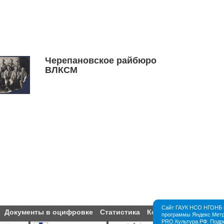
Черепановское райбюро
ВЛКСМ
Сайт ГАУК НСО НГОНБ и
Документы в оцифровке
Статистика
Контакты
Партнёры
программы Яндекс.Метри
PRO.Культура.РФ. Подр