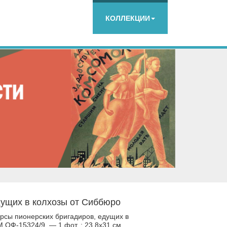
КОЛЛЕКЦИИ
дущих в колхозы от Сиббюро
рсы пионерских бригадиров, едущих в
 ОФ-15324/9. — 1 фот. ; 23,8х31 см.