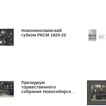
Новониколаевский
губком РКСМ 1920-22
Президиум
торжественного
собрания Новосибирской
губернской организации
РКСМ, посвященный 3-ей
годовщине организации