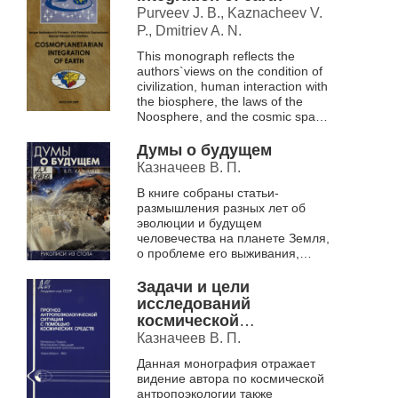
Purveev J. B., Kaznacheev V.
P., Dmitriev A. N.
This monograph reflects the
authors`views on the condition of
civilization, human interaction with
the biosphere, the laws of the
Noosphere, and the cosmic space
of the universe. Natural
catastrophe i...
Думы о будущем
Казначеев В. П.
В книге собраны статьи-
размышления разных лет об
эволюции и будущем
человечества на планете Земля,
о проблеме его выживания,
сохранения биосферы. Для
экологов, биологов, врачей,
Задачи и цели
философов и широкого к...
исследований
космической
антропоэкологии
Казначеев В. П.
Данная монография отражает
видение автора по космической
антропоэкологии также