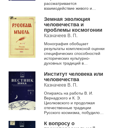
рассматривается
взаимодействие живого и
косного вещества на Земле и
космические процессы
Земная эволюция
человечества и
проблемы космогонии
Казначеев В. П.
Монография обобщает
результаты комплексной оценки
специфических способностей
исторических культурно-
духовных традиций в
соответствии с научной
гипотезой палеонтологии и
Институт человека или
антропогенеза человека
человечества
Казначеев В. П.
Опираясь на работы В. И.
Вернадского и К. Э.
Циолковского и продолжая
отечественные традиции
Русского космизма, побудило
автора объединиться с учеными
зарубежных стран с целью
К вопросу о
организации Международно...