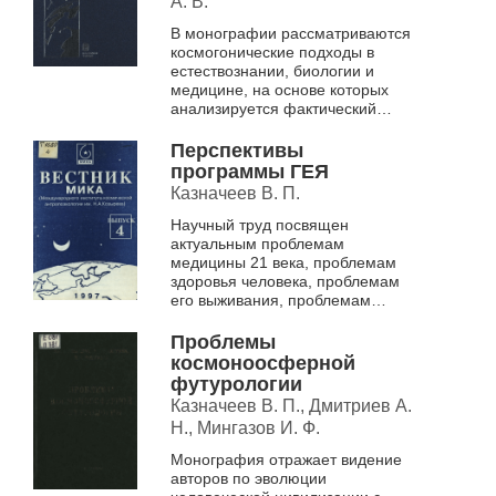
А. В.
В монографии рассматриваются
космогонические подходы в
естествознании, биологии и
медицине, на основе которых
анализируется фактический
материал многолетних
междисциплинарных
Перспективы
исследований. Формулируют...
программы ГЕЯ
Казначеев В. П.
Научный труд посвящен
актуальным проблемам
медицины 21 века, проблемам
здоровья человека, проблемам
его выживания, проблемам
катостофологии, как
геологическим, так и
Проблемы
техногенным, экологическим
космоноосферной
футурологии
Казначеев В. П., Дмитриев А.
Н., Мингазов И. Ф.
Монография отражает видение
авторов по эволюции