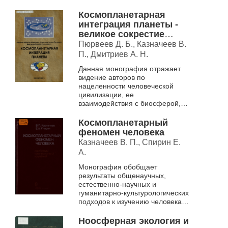
проблемы возникновения
эволюции живого вещества,
Космопланетарная
интеллекта в живом
интеграция планеты -
пространстве К...
великое сокрестие
континентов
Пюрвеев Д. Б., Казначеев В.
П., Дмитриев А. Н.
Данная монография отражает
видение авторов по
нацеленности человеческой
цивилизации, ее
взаимодействия с биосферой,
космоноосферными законами,
пространством Вселенной,
Космопланетарный
идеей катастрофичности при
феномен человека
наруш...
Казначеев В. П., Спирин Е.
А.
Монография обобщает
результаты общенаучных,
естественно-научных и
гуманитарно-культурологических
подходов к изучению человека
как целостного
космопланетарного явления в
Ноосферная экология и
его неразрывных связях с