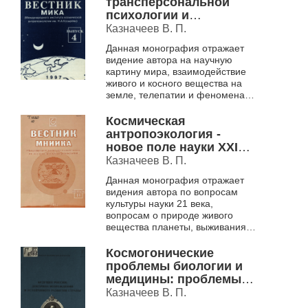
трансперсональной
психологии и
перспективах машины
Казначеев В. П.
времени
Данная монография отражает
видение автора на научную
картину мира, взаимодействие
живого и косного вещества на
земле, телепатии и феноменам
экстрасенсорного воздействия
Космическая
антропоэкология -
новое поле науки XXI
века
Казначеев В. П.
Данная монография отражает
видения автора по вопросам
культуры науки 21 века,
вопросам о природе живого
вещества планеты, выживания
человечества
Космогонические
проблемы биологии и
медицины: проблемы и
поиски
Казначеев В. П.