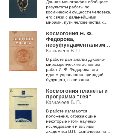
Данная монография обобщает
результаты работы по
космической сущности человека,
его связи с дальнейшими
мирами, пути человечества к
совершенствованию
Космогония Н. Ф.
Федорова,
неоуфундаментализм и
философия вселенной
Казначеев В. П.
XXI века
В работе дан анализ духовно-
мироззренческим аспектам
работ И. Ф. Федорова, его
идеям управления природой
будущего, выживания
человечества, возрождения
прошлых поколений
Космогония планеты и
программа "Гея"
Казначеев В. П.
В работе излагаются
положения, отражающие
некоторые итоги научных
исследований и взгляды
академика В.П. Казначеева на