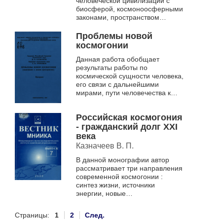
человеческой цивилизации с
биосферой, космоноосферными
законами, пространством
Вселенной, идеей
катастрофичности при
Проблемы новой
нарушении этих законов.
космогонии
Данная работа обобщает
результаты работы по
космической сущности человека,
его связи с дальнейшими
мирами, пути человечества к
совершенствованию, проблемам
выживания человечества. Автор
Российская космогония
подводит итоги...
- гражданcкий долг XXI
века
Казначеев В. П.
В данной монографии автор
рассматривает три направления
современной космогонии :
синтез жизни, источники
энергии, новые
информационные технологии.
При этом он считает, что эти три
Страницы:
1
2
След.
направления должны м...