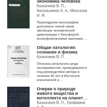
экономика человека
окружа...
Казначеев В. П.,
Кисельников А. А., Мингазов
И. Ф.
Переиздание монографии
дополнено темой связи
эволюции человеческой
цивилизации с биосферой,
космофизическими законами,
пространством Вселенной,
идеей катастрофичности при
Общая патология:
нарушении этих законов.
сознание и физика
Расши...
Казначеев В. П.
Описаны результаты ряда
экспериментов, проводившихся
под руководством автора в
течение 40 лет в Институте
клинической и
экспериментальной медицины
СО РАМН и Международном
Очерки о природе
НИИ космической
живого вещества и
антропоэколог...
интеллекта на планете
Земля
Казначеев В. П., Трофимов