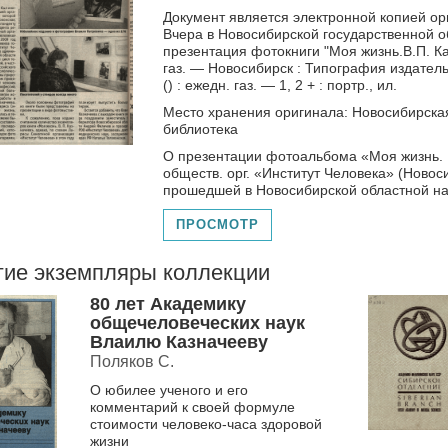
Документ является электронной копией ор
Вчера в Новосибирской государственной 
презентация фотокниги "Моя жизнь.В.П. Ка
газ. — Новосибирск : Типография издатель
() : ежедн. газ. — 1, 2 + : портр., ил.
Место хранения оригинала: Новосибирска
библиотека
О презентации фотоальбома «Моя жизнь. В
обществ. орг. «Институт Человека» (Новоси
прошедшей в Новосибирской областной на
ПРОСМОТР
гие экземпляры коллекции
80 лет Академику
общечеловеческих наук
Влаилю Казначееву
Поляков С.
О юбилее ученого и его
комментарий к своей формуле
стоимости человеко-часа здоровой
жизни