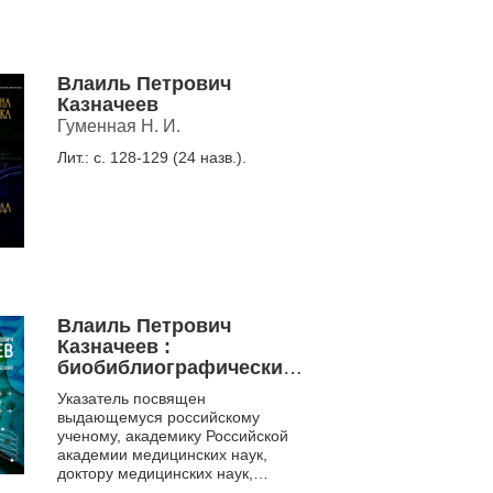
Петрович Казначеев. Под его
руководством и непосредственном
уча...
Влаиль Петрович
Казначеев
Гуменная Н. И.
Лит.: с. 128-129 (24 назв.).
Влаиль Петрович
Казначеев :
биобиблиографический
указатель
Указатель посвящен
выдающемуся российскому
ученому, академику Российской
академии медицинских наук,
доктору медицинских наук,
профессору Влаилю Петровичу