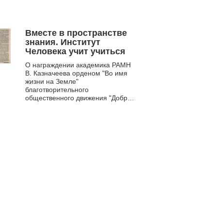
Казначееву (1924-2014). Издание
освеща...
Вместе в пространстве
знания. Институт
Человека учит учиться
О награждении академика РАМН
В. Казначеева орденом "Во имя
жизни на Земле"
благотворительного
общественного движения "Добрые
люди мира" и руководителю
"Института человека"...