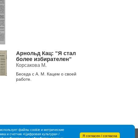
Арнольд Кац: "Я стал
более избирателен"
Корсакова М.
Беседа с А. М. Кацем о своей
работе.
спользует файлы cookie и метрические
ка и счетчик «Цифровая культура» /
Я согласен / согласна