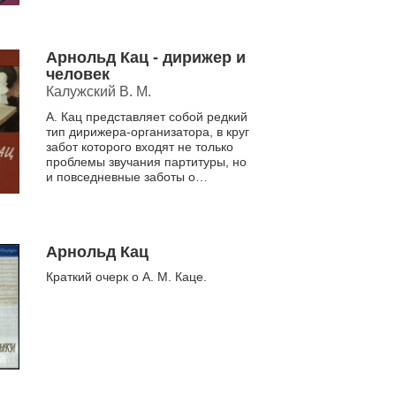
фестивале «Мартовские дни» в
Болгарии....
Арнольд Кац - дирижер и
человек
Калужский В. М.
А. Кац представляет собой редкий
тип дирижера-организатора, в круг
забот которого входят не только
проблемы звучания партитуры, но
и повседневные заботы о
настоящем и будущем своего
оркестра, социальные,...
Арнольд Кац
Краткий очерк о А. М. Каце.