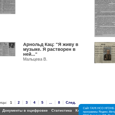
созданного в 1956 г. по инициативе
его бессме...
Арнольд Кац: "Я живу в
музыке. Я растворен в
ней..."
Мальцева В.
ицы:
1
2
3
4
5
...
8
След.
Сайт ГАУК НСО НГОНБ и
Документы в оцифровке
Статистика
Контакты
Партнёры
программы Яндекс.Метри