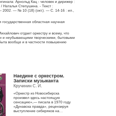
гинала: Арнольд Кац - человек и дирижер :
/ Наталья Степушина. - Текст :
2002. — № 10 (18) (окт.). — С. 14-16 : ил.,
я государственная областная научная
ихайлович отдает оркестру и всему, что
ями и неубывающими творческими, бытовыми
ыта вообще и в частности повышению
Наедине с оркестром.
Записки музыканта
Кручинин С. И.
«Оркестр из Новосибирска
произвел здесь настоящую
сенсацию»,— писала в 1970 году
«Дунавска правда», рецензируя
выступление сибиряков на
международном музыкальном