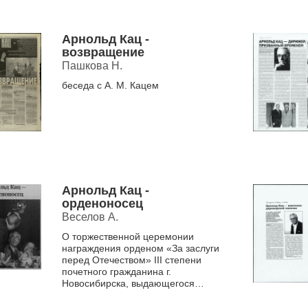
Арнольд Кац -
возвращение
Пашкова Н.
беседа с А. М. Кацем
Арнольд Кац -
орденоносец
Веселов А.
О торжественной церемонии
награждения орденом «За заслуги
перед Отечеством» III степени
почетного гражданина г.
Новосибирска, выдающегося
педагога, организатора и
бессменного руководителя