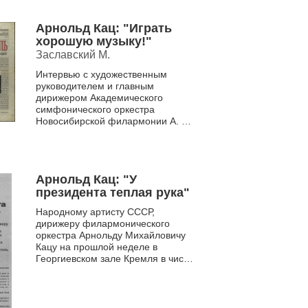
Арнольд Кац: "Играть
хорошую музыку!"
Заславский М.
Интервью с художественным
руководителем и главным
дирижером Академического
симфонического оркестра
Новосибирской филармонии А. М.
Кацем о гастролях в Израиле.
Арнольд Кац: "У
президента теплая рука"
Народному артисту СССР,
дирижеру филармонического
оркестра Арнольду Михайловичу
Кацу на прошлой неделе в
Георгиевском зале Кремля в числе
других деятелей литературы и
искусства была вручена
Государств...