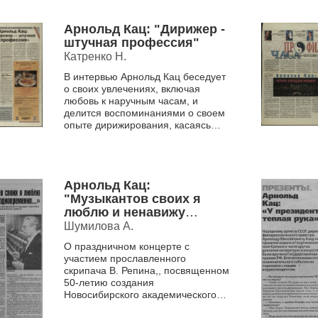
Арнольд Кац: "Дирижер -
штучная профессия"
Катренко Н.
В интервью Арнольд Кац беседует
о своих увлечениях, включая
любовь к наручным часам, и
делится воспоминаниями о своем
опыте дирижирования, касаясь
отношений с местными властями и
окружающим миром. Он ...
Арнольд Кац:
"Музыкантов своих я
люблю и ненавижу
одновременно"
Шумилова А.
О праздничном концерте с
участием прославленного
скрипача В. Репина,, посвященном
50-летию создания
Новосибирского академического
симфонического оркестра,