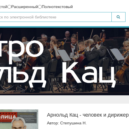
стой
Расширенный
Полнотекстовый
Арнольд Кац - человек и дирижер
Автор: Степушина Н.