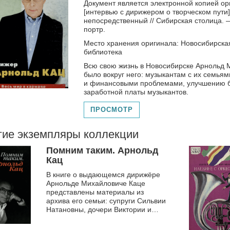
Документ является электронной копией ори
[интервью с дирижером о творческом пути] 
непосредственный // Сибирская столица. — 
портр.
Место хранения оригинала: Новосибирска
библиотека
Всю свою жизнь в Новосибирске Арнольд М
было вокруг него: музыкантам с их семь
и финансовыми проблемами, улучшению б
заработной платы музыкантов.
ПРОСМОТР
гие экземпляры коллекции
Помним таким. Арнольд
Кац
В книге о выдающемся дирижёре
Арнольде Михайловиче Каце
представлены материалы из
архива его семьи: супруги Сильвии
Натановны, дочери Виктории и
внучки Елены. Многие мастера
вспомнили Арнольда