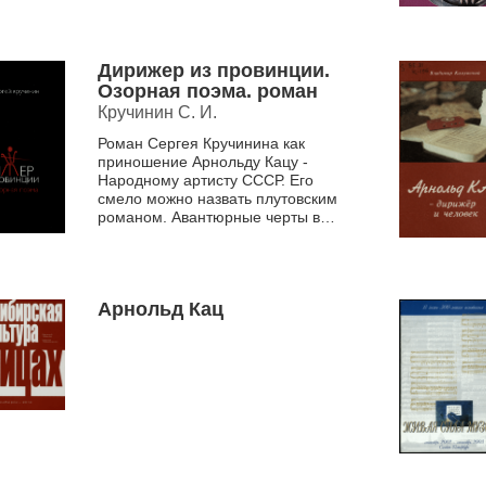
Михайловича...
Дирижер из провинции.
Озорная поэма. роман
Кручинин С. И.
Роман Сергея Кручинина как
приношение Арнольду Кацу -
Народному артисту СССР. Его
смело можно назвать плутовским
романом. Авантюрные черты в
характере главного героя
дирижёра Марка Гора,
особенности р...
Арнольд Кац