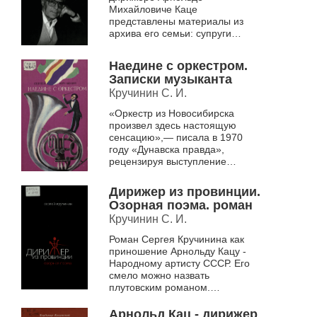
Михайловиче Каце
представлены материалы из
архива его семьи: супруги
Сильвии Натановны, дочери
Виктории и внучки Елены.
Наедине с оркестром.
Многие мастера вспомнили
Записки музыканта
Арнольда Михайловича...
Кручинин С. И.
«Оркестр из Новосибирска
произвел здесь настоящую
сенсацию»,— писала в 1970
году «Дунавска правда»,
рецензируя выступление
сибиряков на международном
музыкальном фестивале
Дирижер из провинции.
«Мартовские дни» в Болгарии....
Озорная поэма. роман
Кручинин С. И.
Роман Сергея Кручинина как
приношение Арнольду Кацу -
Народному артисту СССР. Его
смело можно назвать
плутовским романом.
Авантюрные черты в характере
главного героя дирижёра Марка
Арнольд Кац - дирижер