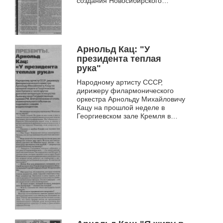
создания Новосибирского
академического
симфонического оркестра,
созданного в 1956 г. по
инициативе его бессме...
Арнольд Кац: "У
президента теплая
рука"
Народному артисту СССР,
дирижеру филармонического
оркестра Арнольду Михайловичу
Кацу на прошлой неделе в
Георгиевском зале Кремля в
числе других деятелей
литературы и искусства была
вручена Государств...