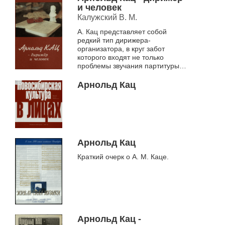
Гора, особенности р...
и человек
Калужский В. М.
А. Кац представляет собой
редкий тип дирижера-
организатора, в круг забот
которого входят не только
проблемы звучания партитуры,
но и повседневные заботы о
настоящем и будущем своего
Арнольд Кац
оркестра, социальные,...
Арнольд Кац
Краткий очерк о А. М. Каце.
Арнольд Кац -