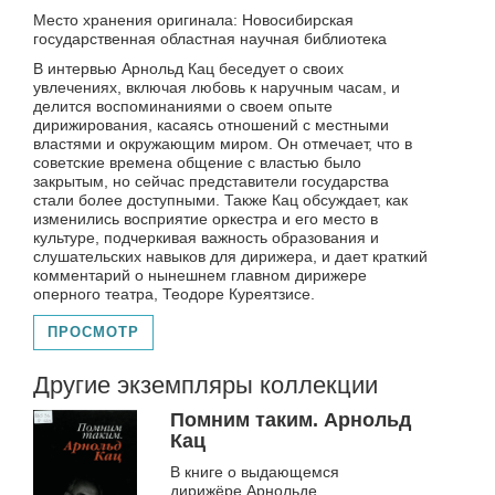
Место хранения оригинала: Новосибирская
государственная областная научная библиотека
В интервью Арнольд Кац беседует о своих
увлечениях, включая любовь к наручным часам, и
делится воспоминаниями о своем опыте
дирижирования, касаясь отношений с местными
властями и окружающим миром. Он отмечает, что в
советские времена общение с властью было
закрытым, но сейчас представители государства
стали более доступными. Также Кац обсуждает, как
изменились восприятие оркестра и его место в
культуре, подчеркивая важность образования и
слушательских навыков для дирижера, и дает краткий
комментарий о нынешнем главном дирижере
оперного театра, Теодоре Куреятзисе.
ПРОСМОТР
Другие экземпляры коллекции
Помним таким. Арнольд
Кац
В книге о выдающемся
дирижёре Арнольде