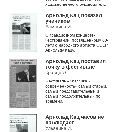
художественного руководителя и
главного дирижера.
Арнольд Кац показал
учеников
Ульянина И.
О грандиозном концерте-
чествовании, посвященному 80-
летию народного артиста СССР
Арнольду Кацу.
Арнольд Кац поставил
точку в фестивале
Кравцов С.
Фестиваль «Классика и
современность» самый старый,
самый представительный и
самый продолжительный по
времени.
Арнольд Кац часов не
наблюдает
Ульянина И.