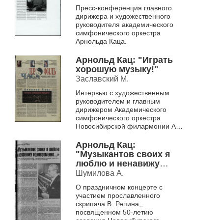
Пресс-конференция главного
дирижера и художественного
руководителя академического
симфонического оркестра
Арнольда Каца.
Арнольд Кац: "Играть
хорошую музыку!"
Заславский М.
Интервью с художественным
руководителем и главным
дирижером Академического
симфонического оркестра
Новосибирской филармонии А.
М. Кацем о гастролях в Израиле.
Арнольд Кац:
"Музыкантов своих я
люблю и ненавижу
одновременно"
Шумилова А.
О праздничном концерте с
участием прославленного
скрипача В. Репина,,
посвященном 50-летию