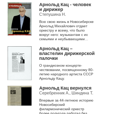
бессменного руководителя
Арнольд Кац - человек
Новосибирско...
и дирижер
Степушина Н.
Всю свою жизнь в Новосибирске
Арнольд Михайлович отдает
оркестру и всему, что было
вокруг него: музыкантам с их
семьями и неубывающими
творческими, бытовыми и
финансовыми проблемами,
Арнольд Кац –
улучшению быта во...
властелин дирижерской
палочки
О грандиозном концерте-
чествовании, посвященному 80-
летию народного артиста СССР
Арнольду Кацу.
Арнольд Кац вернулся
Серебренник А., Шиндина Т.
Впервые за 44-летнюю историю
Новосибирский
филармонический оркестр
более полугода работал без