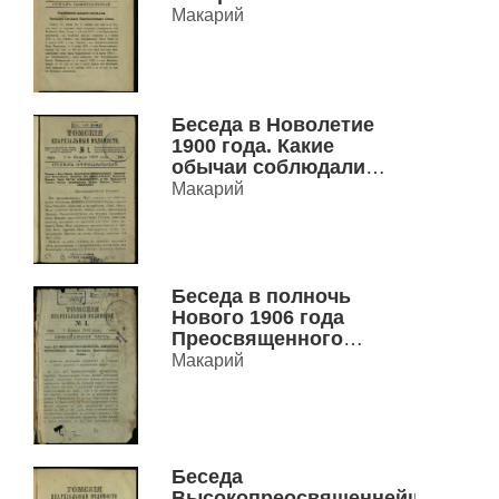
и нежелающем говеть.
Макарий
Беседа в Новолетие
1900 года. Какие
обычаи соблюдали
наши предки и какие
Макарий
заветы оставим мы
будущим поколениям?
Преосвященного
Макария, Епископа
Томского
Беседа в полночь
Нового 1906 года
Преосвященного
Макария, Епископа
Макарий
Томского.
Беседа
Высокопреосвященнейшего