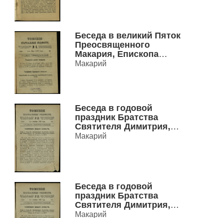
Томской епархии
Беседа в великий Пяток
Преосвященного
Макария, Епископа
Томского. Несравнимое
Макарий
превосходство Господа
Иисуса Христа пред
всеми основателями
религии и великими
Беседа в годовой
людьми.
праздник Братства
Святителя Димитрия,
митрополита
Макарий
Ростовского
Беседа в годовой
праздник Братства
Святителя Димитрия,
митрополита
Макарий