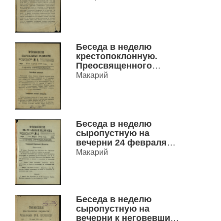
Ростовского.
Беседа в неделю
крестопоклонную.
Преосвященного
Макария, епископа
Макарий
Томского
Беседа в неделю
сыропустную на
вечерни 24 февраля
1902 г. Преосвященного
Макарий
Макария Епископа
Томского.
Беседа в неделю
сыропустную на
вечерни к неговевшим