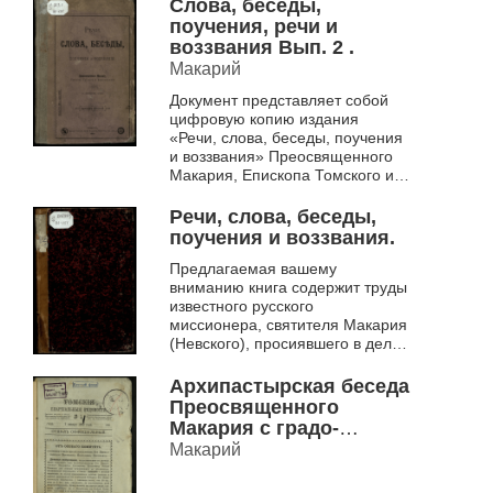
отпечатан в 1895 г. в типо-
Слова, беседы,
литогра...
поучения, речи и
воззвания Вып. 2 .
Макарий
Документ представляет собой
цифровую копию издания
«Речи, слова, беседы, поучения
и воззвания» Преосвященного
Макария, Епископа Томского и
Семипалатинского. Оригинал
отпечатан в 1895 г. в типо-
Речи, слова, беседы,
литогра...
поучения и воззвания.
Предлагаемая вашему
вниманию книга содержит труды
известного русского
миссионера, святителя Макария
(Невского), просиявшего в деле
апостольского просвещения
Сибири. В издании представлен
Архипастырская беседа
сборн...
Преосвященного
Макария с градо-
Томским духовенством.
Макарий