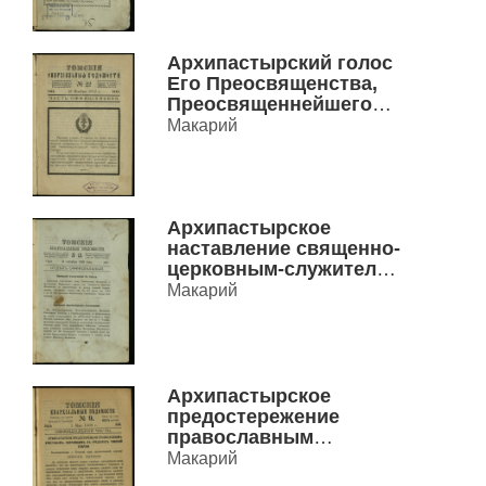
Архипастырский голос
Его Преосвященства,
Преосвященнейшего
Макария, Епископа
Макарий
Томского и
Семипалатинского,
после выборов в 4
Государственную думу,
Архипастырское
21 октября 1912 г..
наставление священно-
церковным-служителям
епархии.
Макарий
Преосвященного
Макария Епископа
Томского и
Семипалатинского.
Архипастырское
предостережение
православным
христианам,
Макарий
обитающим в пределах