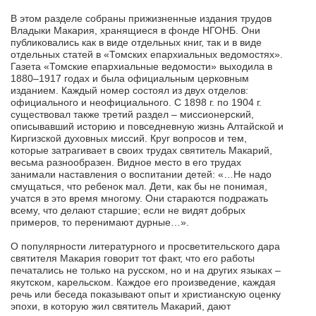
В этом разделе собраны прижизненные издания трудов
Владыки Макария, хранящиеся в фонде НГОНБ. Они
публиковались как в виде отдельных книг, так и в виде
отдельных статей в «Томских епархиальных ведомостях».
Газета «Томские епархиальные ведомости» выходила в
1880–1917 годах и была официальным церковным
изданием. Каждый номер состоял из двух отделов:
официального и неофициального. С 1898 г. по 1904 г.
существовал также третий раздел – миссионерский,
описывавший историю и повседневную жизнь Алтайской и
Киргизской духовных миссий. Круг вопросов и тем,
которые затрагивает в своих трудах святитель Макарий,
весьма разнообразен. Видное место в его трудах
занимали наставления о воспитании детей: «…Не надо
смущаться, что ребенок мал. Дети, как бы не понимая,
учатся в это время многому. Они стараются подражать
всему, что делают старшие; если не видят добрых
примеров, то перенимают дурные…».
О популярности литературного и просветительского дара
святителя Макария говорит тот факт, что его работы
печатались не только на русском, но и на других языках –
якутском, карельском. Каждое его произведение, каждая
речь или беседа показывают опыт и христианскую оценку
эпохи, в которую жил святитель Макарий, дают