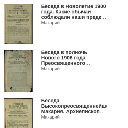
Беседа в Новолетие 1900
года. Какие обычаи
соблюдали наши предки
и какие заветы оставим
Макарий
мы будущим
поколениям?
Преосвященного
Макария, Епископа
Томского
Беседа в полночь
Нового 1906 года
Преосвященного
Макария, Епископа
Макарий
Томского.
Беседа
Высокопреосвященнейшего
Макария, Архиепископа
Томского и Алтайского, к
Макарий
о. о. благочинным
Томской епархии,