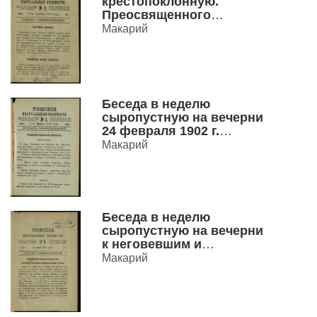
крестопоклонную.
Преосвященного
Макария, епископа
Макарий
Томского
Беседа в неделю
сыропустную на вечерни
24 февраля 1902 г.
Преосвященного
Макарий
Макария Епископа
Томского.
Беседа в неделю
сыропустную на вечерни
к неговевшим и
нежелающем говеть.
Макарий