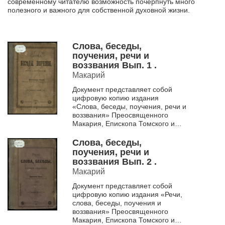
современному читателю возможность почерпнуть много
полезного и важного для собственной духовной жизни.
Слова, беседы,
поучения, речи и
воззвания Вып. 1 .
Макарий
Документ представляет собой
цифровую копию издания
«Слова, беседы, поучения, речи и
воззвания» Преосвященного
Макария, Епископа Томского и
Семипалатинского. Оригинал
отпечатан в 1895 г. в типо-
Слова, беседы,
литогра...
поучения, речи и
воззвания Вып. 2 .
Макарий
Документ представляет собой
цифровую копию издания «Речи,
слова, беседы, поучения и
воззвания» Преосвященного
Макария, Епископа Томского и