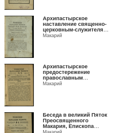
после выборов в 4
Государственную думу,
21 октября 1912 г..
Архипастырское
наставление священно-
церковным-служителям
епархии.
Макарий
Преосвященного
Макария Епископа
Томского и
Семипалатинского.
Архипастырское
предостережение
православным
христианам, обитающим
Макарий
в пределах Томской
епархии
Беседа в великий Пяток
Преосвященного
Макария, Епископа
Томского. Несравнимое
Макарий