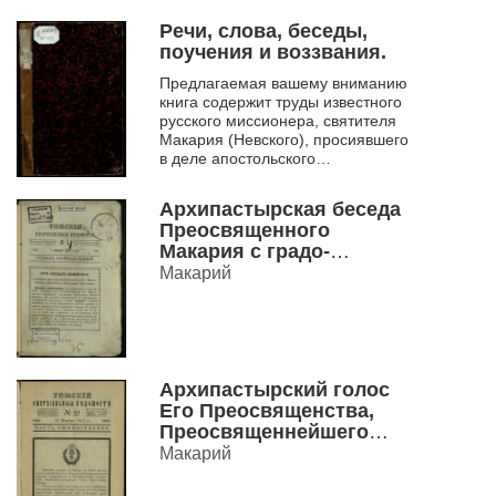
Семипалатинского. Оригинал
отпечатан в 1895 г. в типо-
Речи, слова, беседы,
литогра...
поучения и воззвания.
Предлагаемая вашему вниманию
книга содержит труды известного
русского миссионера, святителя
Макария (Невского), просиявшего
в деле апостольского
просвещения Сибири. В издании
представлен сборн...
Архипастырская беседа
Преосвященного
Макария с градо-
Томским духовенством.
Макарий
Архипастырский голос
Его Преосвященства,
Преосвященнейшего
Макария, Епископа
Макарий
Томского и
Семипалатинского,