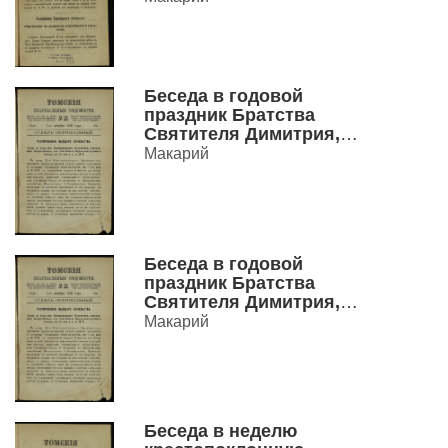
превосходство Господа
Иисуса Христа пред
всеми основателями
религии и великими
людьми.
Беседа в годовой
праздник Братства
Святителя Димитрия,
митрополита
Макарий
Ростовского
Беседа в годовой
праздник Братства
Святителя Димитрия,
митрополита
Макарий
Ростовского.
Беседа в неделю