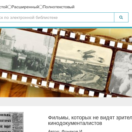
стой
Расширенный
Полнотекстовый
Фильмы, которых не видят зрител
кинодокументалистов
Автор: Фоняков И.