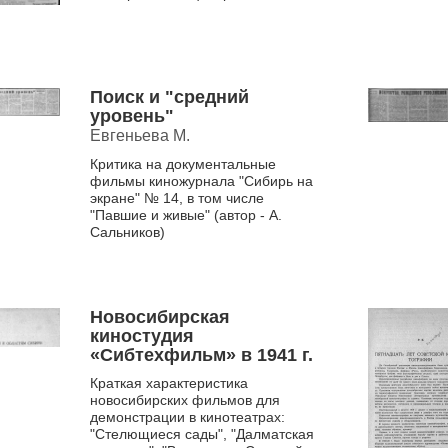
монтаж - Леонид Але...
Поиск и "средний
уровень"
Евгеньева М.
Критика на документальные
фильмы киножурнала "Сибирь на
экране" № 14, в том числе
"Павшие и живые" (автор - А.
Сальников)
Новосибирская
киностудия
«Сибтехфильм» в 1941 г.
Краткая характеристика
новосибирских фильмов для
демонстрации в кинотеатрах:
"Стелющиеся сады", "Далматская