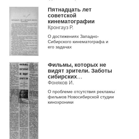
пустынях Средней Азии",
"Стахановцы высоких ...
Пятнадцать лет
советской
кинематографии
Кронгауз Р.
О достижениях Западно-
Сибирского кинематографа и
его задачах
Фильмы, которых не
видят зрители. Заботы
сибирских
кинодокументалистов
Фоняков И.
О проблеме отсутствия рекламы
фильмов Новосибирской студии
кинохроники