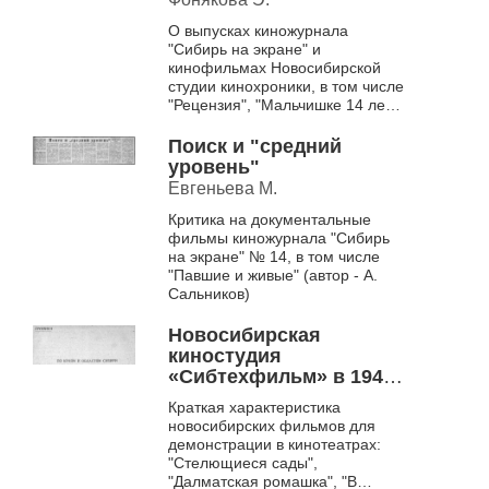
О выпусках киножурнала
"Сибирь на экране" и
кинофильмах Новосибирской
студии кинохроники, в том числе
"Рецензия", "Мальчишке 14 лет",
"Новосибирск, Толмачево - от 9
...
Поиск и "средний
уровень"
Евгеньева М.
Критика на документальные
фильмы киножурнала "Сибирь
на экране" № 14, в том числе
"Павшие и живые" (автор - А.
Сальников)
Новосибирская
киностудия
«Сибтехфильм» в 1941
г.
Краткая характеристика
новосибирских фильмов для
демонстрации в кинотеатрах:
"Стелющиеся сады",
"Далматская ромашка", "В