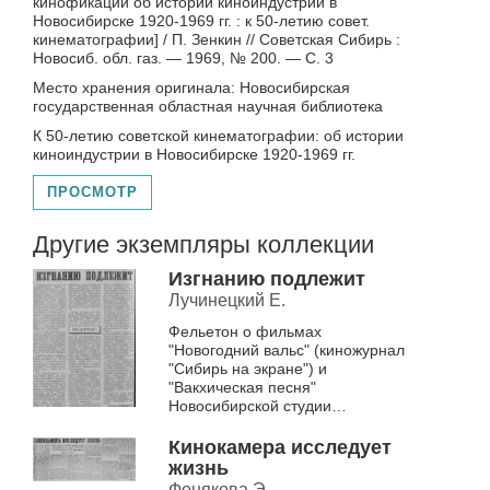
кинофикации об истории киноиндустрии в
Новосибирске 1920-1969 гг. : к 50-летию совет.
кинематографии] / П. Зенкин // Советская Сибирь :
Новосиб. обл. газ. — 1969, № 200. — С. 3
Место хранения оригинала: Новосибирская
государственная областная научная библиотека
К 50-летию советской кинематографии: об истории
киноиндустрии в Новосибирске 1920-1969 гг.
ПРОСМОТР
Другие экземпляры коллекции
Изгнанию подлежит
Лучинецкий Е.
Фельетон о фильмах
"Новогодний вальс" (киножурнал
"Сибирь на экране") и
"Вакхическая песня"
Новосибирской студии
кинохроники. Сценарный план и
монтаж - Леонид Але...
Кинокамера исследует
жизнь
Фонякова Э.