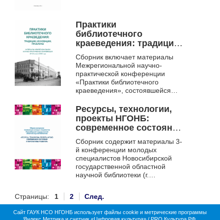
Практики
библиотечного
краеведения: традиции,
инновации, проблемы:
Сборник включает материалы
материалы
Межрегиональной научно-
межрегиональной
практической конференции
научно-практической
«Практики библиотечного
конференции,
краеведения», состоявшейся
Новосибирск, 20-21
20–21 апреля 2023 г. в
Новосибирске. В статьях
апреля 2023 г.
Ресурсы, технологии,
рассматриваются вопросы пар...
проекты НГОНБ:
современное состояние
и перспективы
Сборник содержит материалы 3-
развития
й конференции молодых
специалистов Новосибирской
государственной областной
научной библиотеки (г.
Новосибирск, 2014),
раскрывающие опыт
Страницы:
1
2
След.
практической и исследовател...
Сайт ГАУК НСО НГОНБ использует файлы cookie и метрические программы
Яндекс.Метрика и счетчик «Цифровая культура» / PRO.Культура.РФ.