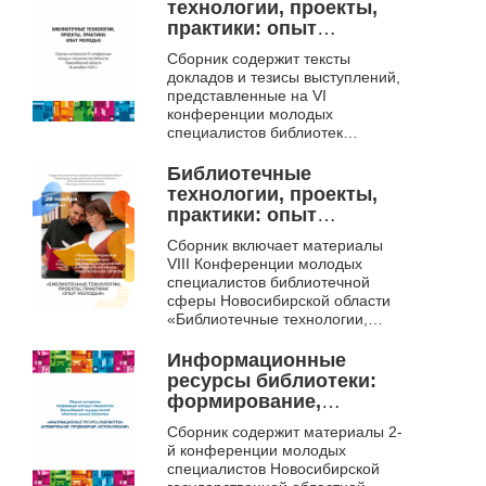
года, Новосибирск). ...
технологии, проекты,
практики: опыт
молодых. сборник
Сборник содержит тексты
материалов VI
докладов и тезисы выступлений,
конференции молодых
представленные на VI
специалистов
конференции молодых
библиотек
специалистов библиотек
Новосибирской
Новосибирской области
«Библиотечные технологии,
области, 16 декабря
Библиотечные
проекты, практики: опыт
2020 г.
технологии, проекты,
молодых» ...
практики: опыт
молодых. Сборник
Сборник включает материалы
материалов VIII
VIII Конференции молодых
Конференции молодых
специалистов библиотечной
специалистов
сферы Новосибирской области
библиотечной сферы
«Библиотечные технологии,
Новосибирской
проекты, практики: опыт
молодых» (28 ноября 2024 г.,
области, 28 ноября
Информационные
Новосибирск...
2024 г., г. Новосибирск
ресурсы библиотеки:
формирование,
продвижение,
Сборник содержит материалы 2-
использование
й конференции молодых
специалистов Новосибирской