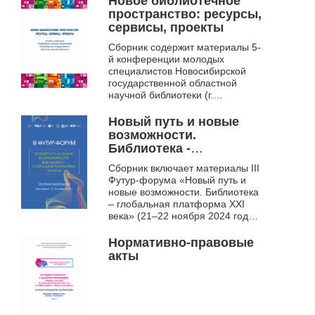
Новое библиотечное
Новосибирской
пространство: ресурсы,
области, 16-17 апреля
сервисы, проекты
2024 г., г. Новосибирск.
Сборник содержит материалы 5-
й конференции молодых
специалистов Новосибирской
государственной областной
научной библиотеки (г.
Новосибирск, 2018),
раскрывающие опыт
Новый путь и новые
практической, проектной и и...
возможности.
Библиотека -
глобальная платформа
Сборник включает материалы III
XXI века
Футур-форума «Новый путь и
новые возможности. Библиотека
– глобальная платформа ХХI
века» (21–22 ноября 2024 года,
Новосибирск). В мероприятиях
форума приняли уч...
Нормативно-правовые
акты