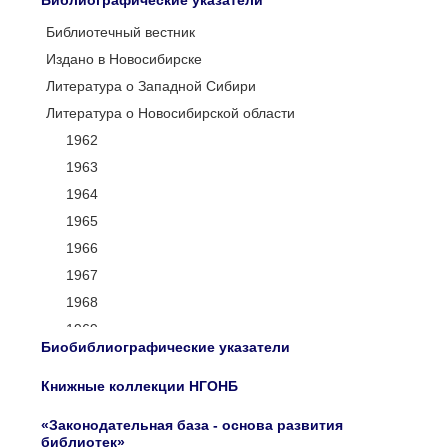
Библиографические указатели
Библиотечный вестник
Издано в Новосибирске
Литература о Западной Сибири
Литература о Новосибирской области
1962
1963
1964
1965
1966
1967
1968
1969
Биобиблиографические указатели
1970
1971
Книжные коллекции НГОНБ
1972
«Законодательная база - основа развития
1973
библиотек»