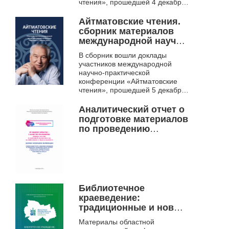
декабря 2024 г.)
чтения», прошедшей 4 декабря
2024 г. Тематика докладов
охватывает различные сферы
Айтматовские чтения.
деятельности писателя: ...
сборник материалов
международной научно-
практической
В сборник вошли доклады
конференции
участников международной
(Новосибирск, 5
научно-практической
декабря 2025 г.)
конференции «Айтматовские
чтения», прошедшей 5 декабря
2025 г. Тематика докладов
охватывает различные сферы
Аналитический отчет о
деятельности писателя: ...
подготовке материалов
по проведению
независимой оценки
качества оказания
услуг
государственными и
муниципальными
библиотеками
Библиотечное
Новосибирской
краеведение:
области
традиционные и новые
формы сохранения
Материалы областной
исторической памяти в