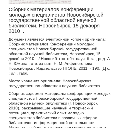
1992
1993
Сборник материалов Конференции
молодых специалистов Новосибирской
1994
государственной областной научной
1995
библиотеки, Новосибирск, 15 декабря
2010 г.
1996
1997
Документ является электронной копией оригинала:
Сборник материалов Конференции молодых
1998
специалистов Новосибирской государственной
областной научной библиотеки, Новосибирск, 15
1999
декабря 2010 г. / Новосиб. гос. обл. науч. б-ка ; ред. А.
2000
Н. Юмина ; отв. за вып. Н. М. Анфиногенова. -
Новосибирск : Издательство НГОНБ, 2011. - 190, [1] с.
2001
: ил., табл.
2002
Место хранения оригинала: Новосибирская
2003
государственная областная научная библиотека
2004
Сборник содержит материалы конференции молодых
специалистов Новосибирской государственной
2005
областной научной библиотеки (г. Новосибирск,
2010), раскрывающие научный и творческий
2006
потенциал, практический опыт молодых
2007
специалистов библиотеки в различных сферах
библиотечно-информационной деятельности.
2008
Материалы сборника адресованы руководителям и