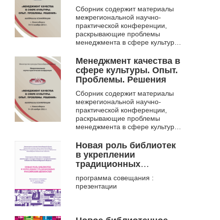
Сборник содержит материалы
межрегиональной научно-
практической конференции,
раскрывающие проблемы
менеджмента в сфере культуры,
пути повышения качества услуг
и внедрения систем
Менеджмент качества в
менеджмента качества, п...
сфере культуры. Опыт.
Проблемы. Решения
Сборник содержит материалы
межрегиональной научно-
практической конференции,
раскрывающие проблемы
менеджмента в сфере культуры,
пути повышения качества услуг
и внедрения систем
Новая роль библиотек
менеджмента качества, п...
в укреплении
традиционных
российских ценностей.
программа совещания :
ежегодное областное
презентации
совещание директоров
государственных и
муниципальных
библиотек