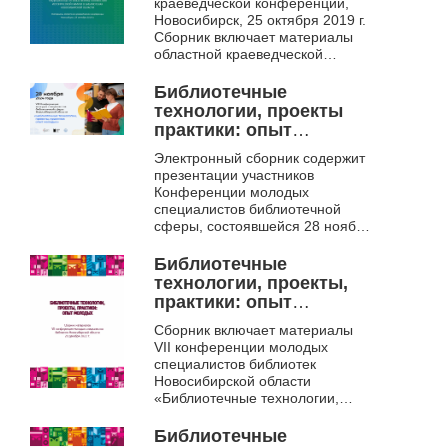
краеведческой конференции,
библиотеках
Новосибирск, 25 октября 2019 г.
Новосибирской
Сборник включает материалы
области.
областной краеведческой
конференции «Библиотечное
краеведение: традиционные и
Библиотечные
новые формы сохр...
технологии, проекты
практики: опыт
молодых. VIII
Электронный сборник содержит
конференция молодых
презентации участников
специалистов
Конференции молодых
библиотечной сферы
специалистов библиотечной
Новосибирской
сферы, состоявшейся 28 ноября
области, 28 ноября
в Новосибирской
государственной областной
2024 г., г. Новосибирск.
Библиотечные
научной библиотеке.
программа
технологии, проекты,
конференции.
практики: опыт
презентации
молодых.
Сборник включает материалы
VII конференции молодых
специалистов библиотек
Новосибирской области
«Библиотечные технологии,
проекты, практики: опыт
молодых» (20 декабря 2022
Библиотечные