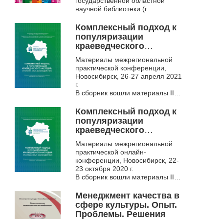
государственной областной
научной библиотеки (г.
Новосибирск, 2012),
раскрывающие научный и
Комплексный подход к
творческий потенциал, ...
популяризации
краеведческого
наследия: стратегии,
Материалы межрегиональной
опыт, взаимодействие.
практической конференции,
Новосибирск, 26-27 апреля 2021
г.
В сборник вошли материалы III
Межрегиональной
краеведческой конференции
Комплексный подход к
«Комплексный подход к
популяризации
популяризации
краеведческого
краеведческого...
наследия: стратегии,
Материалы межрегиональной
опыт, взаимодействие.
практической онлайн-
конференции, Новосибирск, 22-
23 октября 2020 г.
В сборник вошли материалы II
Межрегиональной
краеведческой конференции
Менеджмент качества в
«Комплексный подход к
сфере культуры. Опыт.
популяризации...
Проблемы. Решения