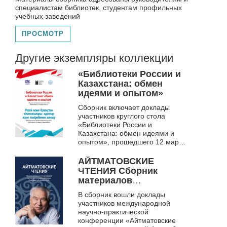
2009
специалистам библиотек, студентам профильных
учебных заведений
ПРОСМОТР
Другие экземпляры коллекции
«Библиотеки России и
Казахстана: обмен
идеями и опытом»
Сборник включает доклады
участников круглого стола
«Библиотеки России и
Казахстана: обмен идеями и
опытом», прошедшего 12 марта
2024 года в онлайн-формате.
Тексты специалистов библиотек
АЙТМАТОВСКИЕ
из Казахстана ...
ЧТЕНИЯ Сборник
материалов
международной научно-
В сборник вошли доклады
практической
участников международной
конференции
научно-практической
(Новосибирск, 4
конференции «Айтматовские