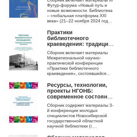
Сборник включает материалы III
XXI века
Футур-форума «Новый путь и
новые возможности. Библиотека
– глобальная платформа ХХI
века» (21–22 ноября 2024 года,
Новосибирск). В мероприятиях
форума приняли уч...
Практики
библиотечного
краеведения: традиции,
инновации, проблемы:
Сборник включает материалы
материалы
Межрегиональной научно-
межрегиональной
практической конференции
научно-практической
«Практики библиотечного
конференции,
краеведения», состоявшейся
Новосибирск, 20-21
20–21 апреля 2023 г. в
Новосибирске. В статьях
апреля 2023 г.
Ресурсы, технологии,
рассматриваются вопросы пар...
проекты НГОНБ:
современное состояние
и перспективы
Сборник содержит материалы 3-
развития
й конференции молодых
специалистов Новосибирской
государственной областной
научной библиотеки (г.
Новосибирск, 2014),
раскрывающие опыт