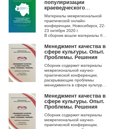
«Комплексный подход к
популяризации
популяризации
краеведческого
краеведческого...
наследия: стратегии,
Материалы межрегиональной
опыт, взаимодействие.
практической онлайн-
конференции, Новосибирск, 22-
23 октября 2020 г.
В сборник вошли материалы II
Межрегиональной
краеведческой конференции
Менеджмент качества в
«Комплексный подход к
сфере культуры. Опыт.
популяризации...
Проблемы. Решения
Сборник содержит материалы
межрегиональной научно-
практической конференции,
раскрывающие проблемы
менеджмента в сфере культуры,
пути повышения качества услуг
и внедрения систем
Менеджмент качества в
менеджмента качества, п...
сфере культуры. Опыт.
Проблемы. Решения
Сборник содержит материалы
межрегиональной научно-
практической конференции,