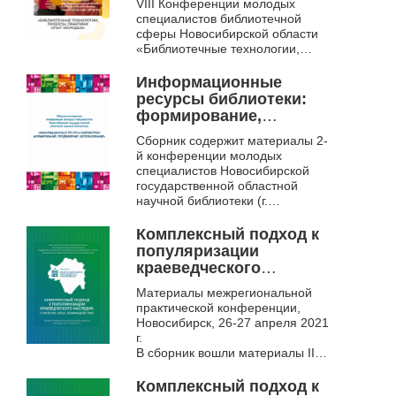
VIII Конференции молодых
Конференции молодых
специалистов библиотечной
специалистов
сферы Новосибирской области
библиотечной сферы
«Библиотечные технологии,
Новосибирской
проекты, практики: опыт
молодых» (28 ноября 2024 г.,
области, 28 ноября
Информационные
Новосибирск...
2024 г., г. Новосибирск
ресурсы библиотеки:
формирование,
продвижение,
Сборник содержит материалы 2-
использование
й конференции молодых
специалистов Новосибирской
государственной областной
научной библиотеки (г.
Новосибирск, 2012),
раскрывающие научный и
Комплексный подход к
творческий потенциал, ...
популяризации
краеведческого
наследия: стратегии,
Материалы межрегиональной
опыт, взаимодействие.
практической конференции,
Новосибирск, 26-27 апреля 2021
г.
В сборник вошли материалы III
Межрегиональной
краеведческой конференции
Комплексный подход к