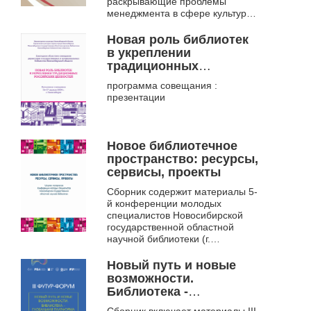
раскрывающие проблемы
менеджмента в сфере культуры,
пути повышения качества услуг
и внедрения систем
Новая роль библиотек
менеджмента качества, п...
в укреплении
традиционных
российских ценностей.
программа совещания :
ежегодное областное
презентации
совещание директоров
государственных и
муниципальных
библиотек
Новое библиотечное
Новосибирской
пространство: ресурсы,
области, 16-17 апреля
сервисы, проекты
2024 г., г. Новосибирск.
Сборник содержит материалы 5-
й конференции молодых
специалистов Новосибирской
государственной областной
научной библиотеки (г.
Новосибирск, 2018),
раскрывающие опыт
Новый путь и новые
практической, проектной и и...
возможности.
Библиотека -
глобальная платформа