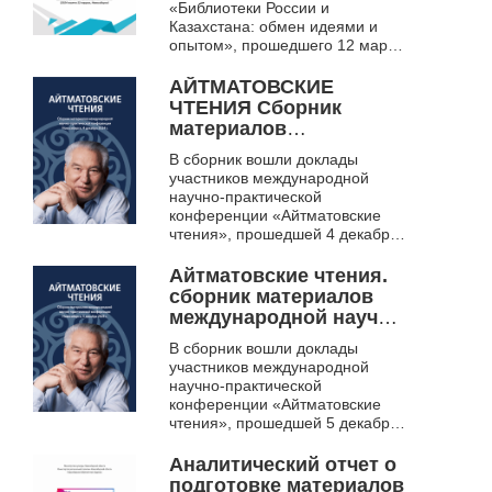
«Библиотеки России и
2009
Казахстана: обмен идеями и
опытом», прошедшего 12 марта
2024 года в онлайн-формате.
Тексты специалистов библиотек
АЙТМАТОВСКИЕ
из Казахстана ...
ЧТЕНИЯ Сборник
материалов
международной научно-
В сборник вошли доклады
практической
участников международной
конференции
научно-практической
(Новосибирск, 4
конференции «Айтматовские
декабря 2024 г.)
чтения», прошедшей 4 декабря
2024 г. Тематика докладов
охватывает различные сферы
Айтматовские чтения.
деятельности писателя: ...
сборник материалов
международной научно-
практической
В сборник вошли доклады
конференции
участников международной
(Новосибирск, 5
научно-практической
декабря 2025 г.)
конференции «Айтматовские
чтения», прошедшей 5 декабря
2025 г. Тематика докладов
охватывает различные сферы
Аналитический отчет о
деятельности писателя: ...
подготовке материалов