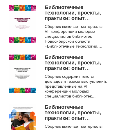
области, 28 ноября
в Новосибирской
государственной областной
2024 г., г. Новосибирск.
Библиотечные
научной библиотеке.
программа
технологии, проекты,
конференции.
практики: опыт
презентации
молодых.
Сборник включает материалы
VII конференции молодых
специалистов библиотек
Новосибирской области
«Библиотечные технологии,
проекты, практики: опыт
молодых» (20 декабря 2022
Библиотечные
года, Новосибирск). ...
технологии, проекты,
практики: опыт
молодых. сборник
Сборник содержит тексты
материалов VI
докладов и тезисы выступлений,
конференции молодых
представленные на VI
специалистов
конференции молодых
библиотек
специалистов библиотек
Новосибирской
Новосибирской области
«Библиотечные технологии,
области, 16 декабря
Библиотечные
проекты, практики: опыт
2020 г.
технологии, проекты,
молодых» ...
практики: опыт
молодых. Сборник
Сборник включает материалы
материалов VIII