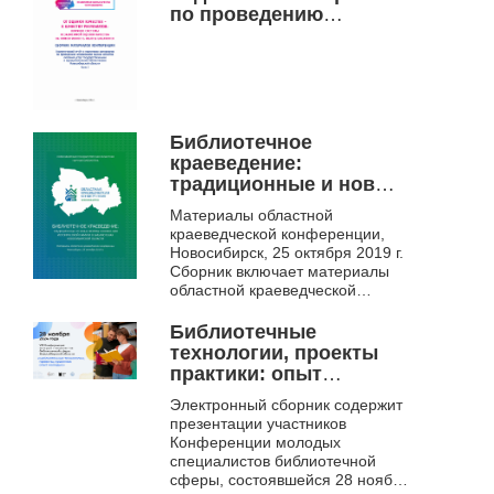
по проведению
независимой оценки
качества оказания
услуг
государственными и
муниципальными
библиотеками
Библиотечное
Новосибирской
краеведение:
области
традиционные и новые
формы сохранения
Материалы областной
исторической памяти в
краеведческой конференции,
библиотеках
Новосибирск, 25 октября 2019 г.
Новосибирской
Сборник включает материалы
области.
областной краеведческой
конференции «Библиотечное
краеведение: традиционные и
Библиотечные
новые формы сохр...
технологии, проекты
практики: опыт
молодых. VIII
Электронный сборник содержит
конференция молодых
презентации участников
специалистов
Конференции молодых
библиотечной сферы
специалистов библиотечной
Новосибирской
сферы, состоявшейся 28 ноября