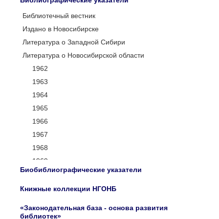
Библиографические указатели
Библиотечный вестник
Издано в Новосибирске
Литература о Западной Сибири
Литература о Новосибирской области
1962
1963
1964
1965
1966
1967
1968
1969
Биобиблиографические указатели
1970
1971
Книжные коллекции НГОНБ
1972
«Законодательная база - основа развития
1973
библиотек»