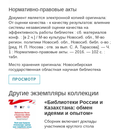
1992
1993
Нормативно-правовые акты
1994
Документ является электронной копией оригинала:
От оценки качества - к качеству результатов: влияние
1995
системы независимой оценки качества на
1996
эффективность работы библиотек : сб. материалов
конф. : [в 2 ч.] / М-во культуры Новосиб. обл., М-во
1997
регион. политики Новосиб. обл., Новосиб. библ. о-во ;
1998
[ред. Н. П. Носова ; отв. за вып. С. А. Тарасова]. — Ч.
1 : Нормативно-правовые акты. — 2016. — 102 с. :
1999
табл.
2000
Место хранения оригинала: Новосибирская
государственная областная научная библиотека
2001
2002
ПРОСМОТР
2003
Другие экземпляры коллекции
2004
2005
«Библиотеки России и
Казахстана: обмен
2006
идеями и опытом»
2007
Сборник включает доклады
2008
участников круглого стола