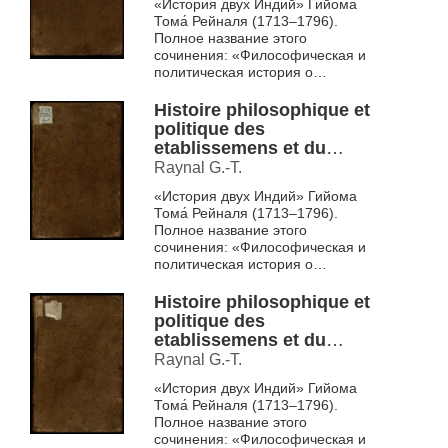
«История двух Индий» Гийома
Indes T. 4
Тома́ Рейналя (1713–1796).
Полное название этого
сочинения: «Философическая и
политическая история о
заведениях и торговле
европейцев в обеих Индиях».
Histoire philosophique et
Впервые этот ...
politique des
etablissemens et du
commerce des
Raynal G.-T.
Europeens dans les deux
«История двух Индий» Гийома
Indes T. 5
Тома́ Рейналя (1713–1796).
Полное название этого
сочинения: «Философическая и
политическая история о
заведениях и торговле
европейцев в обеих Индиях».
Histoire philosophique et
Впервые этот ...
politique des
etablissemens et du
commerce des
Raynal G.-T.
Europeens dans les deux
«История двух Индий» Гийома
Indes T. 6
Тома́ Рейналя (1713–1796).
Полное название этого
сочинения: «Философическая и