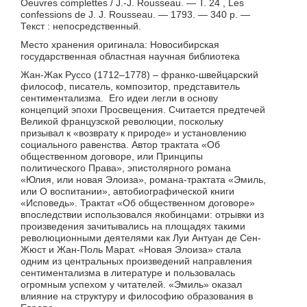
Oeuvres complettes / J.-J. Rousseau. — Т. 24 , Les
confessions de J. J. Rousseau. — 1793. — 340 p. —
Текст : непосредственный.
Место хранения оригинала: Новосибирская
государственная областная научная библиотека
Жан-Жак Руссо (1712–1778) – франко-швейцарский
философ, писатель, композитор, представитель
сентиментализма. Его идеи легли в основу
концепций эпохи Просвещения. Считается предтечей
Великой французской революции, поскольку
призывал к «возврату к природе» и установлению
социального равенства. Автор трактата «Об
общественном договоре, или Принципы
политического Права», эпистолярного романа
«Юлия, или новая Элоиза», романа-трактата «Эмиль,
или О воспитании», автобиографической книги
«Исповедь». Трактат «Об общественном договоре»
впоследствии использовался якобинцами: отрывки из
произведения зачитывались на площадях такими
революционными деятелями как Луи Антуан де Сен-
Жюст и Жан-Поль Марат. «Новая Элоиза» стала
одним из центральных произведений направления
сентиментализма в литературе и пользовалась
огромным успехом у читателей. «Эмиль» оказал
влияние на структуру и философию образования в