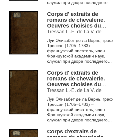
служил при дворе последнего
монарха Речи Посполитой
Станислава Понятовского, был
Corps d' extraits de
постоянным...
romans de chevalerie.
Oeuvres choisies du
comte de Tressan T. 8
Tressan L.-E. de La V. de
Луи Элизабет де ла Вернь, граф
Трессан (1705–1783) –
французский писатель, член
Французской академии наук,
служил при дворе последнего
монарха Речи Посполитой
Станислава Понятовского, был
Corps d' extraits de
постоянным...
romans de chevalerie.
Oeuvres choisies du
comte de Tressan T. 9
Tressan L.-E. de La V. de
Луи Элизабет де ла Вернь, граф
Трессан (1705–1783) –
французский писатель, член
Французской академии наук,
служил при дворе последнего
монарха Речи Посполитой
Станислава Понятовского, был
Corps d'extraits de
постоянным...