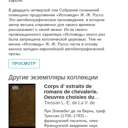
Европе.
В двадцать четвертый том Собрания сочинений
помещено продолжение «Исповеди» Ж.-Ж. Руссо.
Это автобиографическое произведение, в котором
автор весьма откровенно для своего времени
рассказывает о своей жизни. Из-за своего
провокационного характера «Исповедь» много раз
была запрещена католической церковью. Тем не
менее «Исповедь» Ж.-Ж. Руссо легла в основу
канона западно-европейской автобиографической
прозы.
ПРОСМОТР
Другие экземпляры коллекции
Corps d' extraits de
romans de chevalerie.
Oeuvres choisies du
comte de Tressan T. 10
Tressan L.-E. de La V. de
Луи Элизабет де ла Вернь, граф
Трессан (1705–1783) –
французский писатель, член
Французской академии наук,