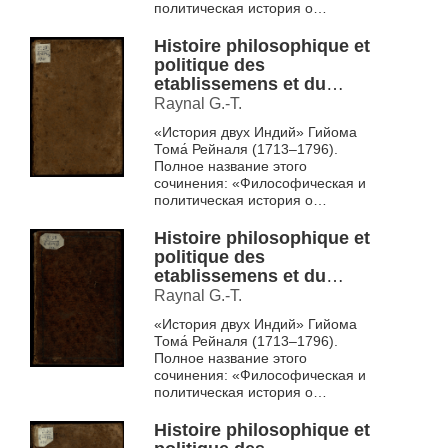
политическая история о
заведениях и торговле
европейцев в обеих Индиях».
Histoire philosophique et
Впервые этот ...
politique des
etablissemens et du
commerce des
Raynal G.-T.
Europeens dans les deux
«История двух Индий» Гийома
Indes T. 7
Тома́ Рейналя (1713–1796).
Полное название этого
сочинения: «Философическая и
политическая история о
заведениях и торговле
европейцев в обеих Индиях».
Histoire philosophique et
Впервые этот ...
politique des
etablissemens et du
commerce des
Raynal G.-T.
Europeens dans les deux
«История двух Индий» Гийома
Indes T. 8
Тома́ Рейналя (1713–1796).
Полное название этого
сочинения: «Философическая и
политическая история о
заведениях и торговле
европейцев в обеих Индиях».
Histoire philosophique et
Впервые этот ...