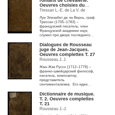
romans de chevalerie.
Oeuvres choisies du
comte de Tressan T. 7
Tressan L.-E. de La V. de
Луи Элизабет де ла Вернь, граф
Трессан (1705–1783) –
французский писатель, член
Французской академии наук,
служил при дворе последнего
монарха Речи Посполитой
Станислава Понятовского, был
Dialogues de Rousseau
постоянным...
juge de Jean-Jacques.
Oeuvres complettes T. 27
Rousseau J. J.
Жан-Жак Руссо (1712–1778) –
франко-швейцарский философ,
писатель, композитор,
представитель
сентиментализма. Его идеи
легли в основу концепций эпохи
Просвещения. Считается
Dictionnaire de musique.
предтечей...
T. 2. Oeuvres complettes
T. 21
Rousseau J.-J.