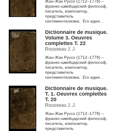
Жан-Жак Руссо (1712–1778) –
франко-швейцарский философ,
писатель, композитор,
представитель
сентиментализма. Его идеи
легли в основу концепций эпохи
Просвещения. Считается
Dictionnaire de musique.
предтечей...
Volume 3. Oeuvres
complettes T. 22
Rousseau J. J.
Жан-Жак Руссо (1712–1778) –
франко-швейцарский философ,
писатель, композитор,
представитель
сентиментализма. Его идеи
легли в основу концепций эпохи
Просвещения. Считается
Dictionnaire de musique.
предтечей...
Т. 1. Oeuvres complettes
T. 20
Rousseau J. J.
Жан-Жак Руссо (1712–1778) –
франко-швейцарский философ,
писатель, композитор,
представитель