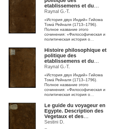
politique des
etablissemens et du
commerce des
Raynal G.-T.
Europeens dans les deux
«История двух Индий» Гийома
Indes T. 8
Тома́ Рейналя (1713–1796).
Полное название этого
сочинения: «Философическая и
политическая история о
заведениях и торговле
европейцев в обеих Индиях».
Histoire philosophique et
Впервые этот ...
politique des
etablissemens et du
commerce des
Raynal G.-T.
Europeens dans les deux
«История двух Индий» Гийома
Indes T. 9
Тома́ Рейналя (1713–1796).
Полное название этого
сочинения: «Философическая и
политическая история о
заведениях и торговле
европейцев в обеих Индиях».
Le guide du voyageur en
Впервые этот ...
Egypte. Description des
Vegetaux et des
Mineraux qui existent en
Sestini D.
Egypte