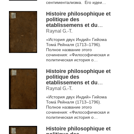
сентиментализма. Его идеи
легли в основу концепций эпохи
Просвещения. Считается
Histoire philosophique et
предтечей...
politique des
etablissemens et du
commerce des
Raynal G.-T.
Europeens dans les deux
«История двух Индий» Гийома
Indes T. 1
Тома́ Рейналя (1713–1796).
Полное название этого
сочинения: «Философическая и
политическая история о
заведениях и торговле
европейцев в обеих Индиях».
Histoire philosophique et
Впервые этот ...
politique des
etablissemens et du
commerce des
Raynal G.-T.
Europeens dans les deux
«История двух Индий» Гийома
Indes T. 10
Тома́ Рейналя (1713–1796).
Полное название этого
сочинения: «Философическая и
политическая история о
заведениях и торговле
европейцев в обеих Индиях».
Histoire philosophique et
Впервые этот ...