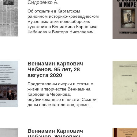
Сидоренко А.
Об открытии в Каргатском
районном историко-краеведческом
музее выставки новосибирских
художников Вениамина Карповича
Чебанова и Виктора Николаевича
Лагуны.
Вениамин Карпович
Чебанов. 95 лет, 28
августа 2020
Представлены очерки и статьи о
жизни и творчестве Вениамина
Карповича Чебанова,
опубликованные в печати. Ссылки
даны после заголовков, кроме
предпоследнего очерка. Автор Г.
М. Залесов, преподаватель в...
Вениамин Карпович
Чебанов. Живопись.