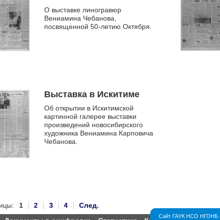
О выставке линогравюр
Вениамина Чебанова,
посвященной 50-летию Октября.
Выставка в Искитиме
Об открытии в Искитимской
картинной галерее выставки
произведений новосибирского
художника Вениамина Карповича
Чебанова.
ицы:
1
2
3
4
След.
Сайт ГАУК НСО НГОНБ и