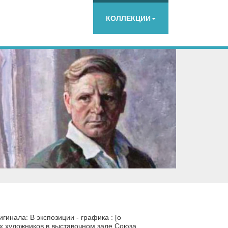
КОЛЛЕКЦИИ
гинала: В экспозиции - графика : [о
х художников в выставочном зале Союза