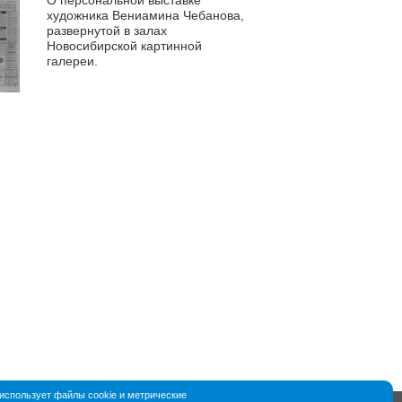
художника Вениамина Чебанова,
развернутой в залах
Новосибирской картинной
галереи.
спользует файлы cookie и метрические