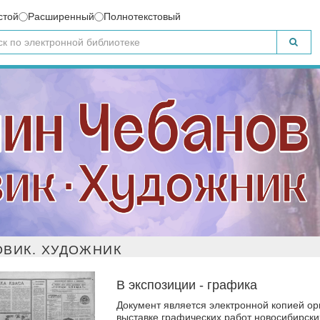
стой
Расширенный
Полнотекстовый
ВИК. ХУДОЖНИК
В экспозиции - графика
Документ является электронной копией ори
выставке графических работ новосибирски