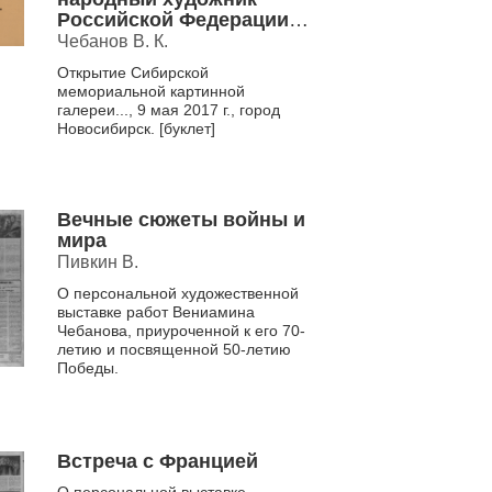
Российской Федерации.
Диорама "150-22-я
Чебанов В. К.
Сталинская Гвардейская
Открытие Сибирской
Стрелковая Сибирская
мемориальной картинной
Добровольческая
галереи..., 9 мая 2017 г., город
Дивизия Красной Армии
Новосибирск. [буклет]
в боях на Ржевско-
Вяземском плацдарме"
Вечные сюжеты войны и
мира
Пивкин В.
О персональной художественной
выставке работ Вениамина
Чебанова, приуроченной к его 70-
летию и посвященной 50-летию
Победы.
Встреча с Францией
О персональной выставке