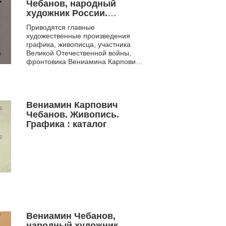
Чебанов, народный
художник России.
живопись, графика.
Приводятся главные
Книга-альбом.
художественные произведения
графика, живописца, участника
Великой Отечественной войны,
фронтовика Вениамина Карповича
Чебанова (род. в 1925 г.),
Народного художника России, ...
Вениамин Карпович
Чебанов. Живопись.
Графика : каталог
Вениамин Чебанов,
народный художник