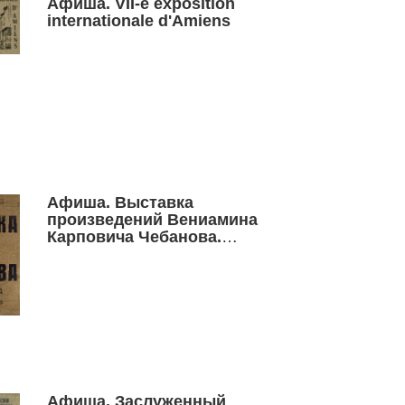
Афиша. VII-e exposition
internationale d'Amiens
Афиша. Выставка
произведений Вениамина
Карповича Чебанова.
Графика. Живопись
Афиша. Заслуженный