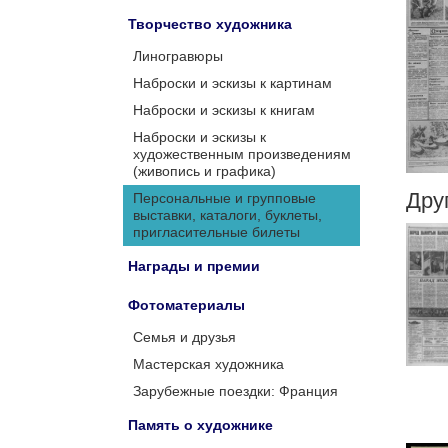
Творчество художника
Линогравюры
Наброски и эскизы к картинам
Наброски и эскизы к книгам
Наброски и эскизы к
художественным произведениям
(живопись и графика)
Дру
Персональные и групповые
выставки, каталоги, буклеты,
пригласительные билеты
Награды и премии
Фотоматериалы
Семья и друзья
Мастерская художника
Зарубежные поездки: Франция
Память о художнике